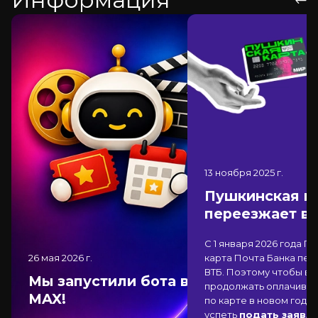
13 ноября 2025
г.
Пушкинская к
переезжает в
С 1 января 2026 года П
26 мая 2026
г.
карта Почта Банка
пер
ВТБ
. Поэтому чтобы вы
Мы запустили бота в
продолжать оплачиват
MAX!
по карте в новом году,
успеть
подать заявле