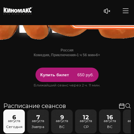
Россия
Комедия, Приключения
•
1 ч 56 мин
•
6+
Купить билет
650 руб.
Ближайший сеанс через 2 ч. 11 мин.
Расписание сеансов
6
7
9
12
16
1
августа
августа
августа
августа
августа
авг
Сегодня
Завтра
ВС
СР
ВС
С