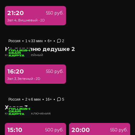
21:20
550 руб.
Зал 4, Вишневый
•
2D
Россия
•
1 ч 33 мин
•
6+
•
2
На деревню дедушке 2
комедия, семейный
16:20
550 руб.
Зал 3, Зеленый
•
2D
Россия
•
2 ч 6 мин
•
16+
•
5
Холоп 3
комедия, приключения
15:10
20:00
500 руб.
550 руб.