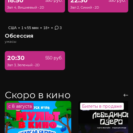
18:50
22:30
550 руб.
550 руб.
Зал 4, Вишневый
•
2D
Зал 2, Синий
•
2D
США
•
1 ч 55 мин
•
18+
•
3
Обсессия
ужасы
20:30
550 руб.
Зал 3, Зеленый
•
2D
Скоро в кино
с 8 августа
Билеты в продаже