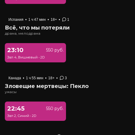
Испания
•
1 ч 47 мин
•
18+
•
1
Всё, что мы потеряли
драма, мелодрама
23:10
550 руб.
Зал 4, Вишневый
•
2D
Канада
•
1 ч 55 мин
•
18+
•
3
Зловещие мертвецы: Пекло
ужасы
22:45
550 руб.
Зал 2, Синий
•
2D