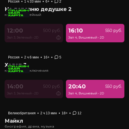
Россия
•
1 ч 33 мин
•
6+
•
2
На деревню дедушке 2
комедия, семейный
12:00
16:10
500 руб.
550 руб.
Зал 3, Зеленый
•
2D
Зал 4, Вишневый
•
2D
Россия
•
2 ч 6 мин
•
16+
•
5
Холоп 3
комедия, приключения
14:00
20:40
500 руб.
550 руб.
Зал 3, Зеленый
•
2D
Зал 4, Вишневый
•
2D
Великобритания
•
2 ч 13 мин
•
18+
•
12
Майкл
биография, драма, музыка