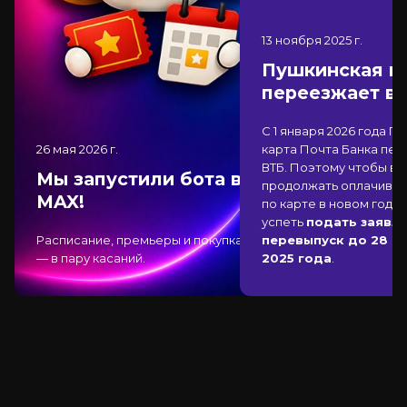
13 ноября 2025
г.
Пушкинская к
переезжает в
С 1 января 2026 года П
26 мая 2026
г.
карта Почта Банка
пер
ВТБ
. Поэтому чтобы вы
Мы запустили бота в
продолжать оплачиват
MAX!
по карте в новом году,
успеть
подать заявле
Расписание, премьеры и покупка
перевыпуск до 28 д
— в пару касаний.
2025 года
.