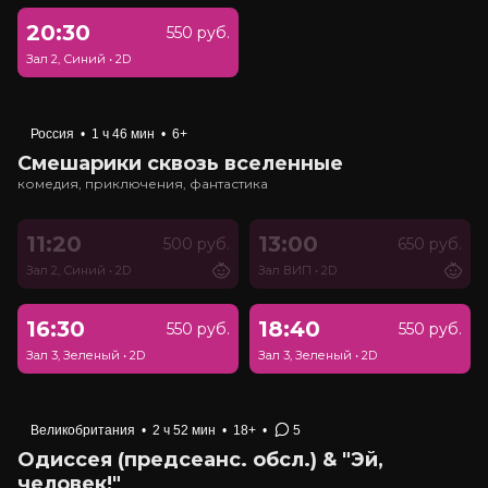
20:30
550 руб.
Зал 2, Синий
•
2D
Россия
•
1 ч 46 мин
•
6+
Смешарики сквозь вселенные
комедия, приключения, фантастика
11:20
13:00
500 руб.
650 руб.
Зал 2, Синий
•
2D
Зал ВИП
•
2D
16:30
18:40
550 руб.
550 руб.
Зал 3, Зеленый
•
2D
Зал 3, Зеленый
•
2D
Великобритания
•
2 ч 52 мин
•
18+
•
5
Одиссея (предсеанс. обсл.) & "Эй,
человек!"