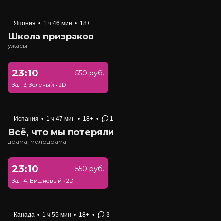
Япония
•
1 ч 46 мин
•
18+
Школа призраков
ужасы
23:10
550 руб.
Зал 3, Зеленый
•
2D
Испания
•
1 ч 47 мин
•
18+
•
1
Всё, что мы потеряли
драма, мелодрама
23:10
550 руб.
Зал 4, Вишневый
•
2D
Канада
•
1 ч 55 мин
•
18+
•
3