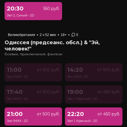
20:30
550 руб.
Зал 2, Синий
•
2D
Великобритания
•
2 ч 52 мин
•
18+
•
5
Одиссея (предсеанс. обсл.) & "Эй,
человек!"
боевик, приключения, фэнтези
11:00
14:20
от 500 руб.
от 500 руб.
Зал IMAX
•
2D
Зал IMAX
•
2D
17:40
19:00
от 500 руб.
от 450 руб.
Зал IMAX
•
2D
Зал 1, Красный
•
2D
21:00
22:20
от 500 руб.
от 450 руб.
Зал IMAX
•
2D
Зал 1, Красный
•
2D