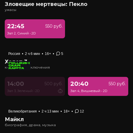
Зловещие мертвецы: Пекло
ужасы
22:45
550 руб.
Зал 2, Синий
•
2D
Россия
•
2 ч 6 мин
•
16+
•
5
Холоп 3
комедия, приключения
14:00
20:40
500 руб.
550 руб.
Зал 3, Зеленый
•
2D
Зал 4, Вишневый
•
2D
Великобритания
•
2 ч 13 мин
•
18+
•
12
Майкл
биография, драма, музыка