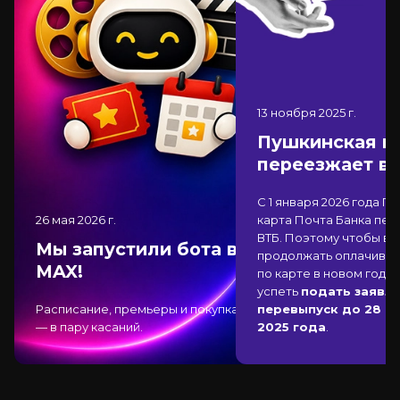
13 ноября 2025
г.
Пушкинская к
переезжает в
С 1 января 2026 года П
26 мая 2026
г.
карта Почта Банка
пер
ВТБ
. Поэтому чтобы вы
Мы запустили бота в
продолжать оплачиват
MAX!
по карте в новом году,
успеть
подать заявле
Расписание, премьеры и покупка
перевыпуск до 28 д
— в пару касаний.
2025 года
.