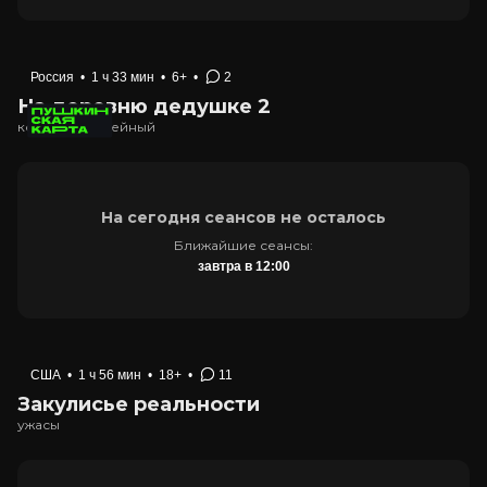
Россия
•
1 ч 33 мин
•
6+
•
2
На деревню дедушке 2
комедия, семейный
На сегодня сеансов не осталось
Ближайшие сеансы:
завтра в 12:00
США
•
1 ч 56 мин
•
18+
•
11
Закулисье реальности
ужасы