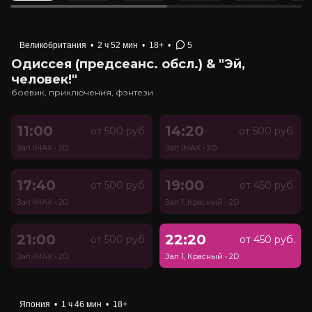
Великобритания
•
2 ч 52 мин
•
18+
•
5
Одиссея (предсеанс. обсл.) & "Эй,
человек!"
боевик, приключения, фэнтези
11:00
14:20
от 500 руб.
от 500 руб.
Зал IMAX
•
2D
Зал IMAX
•
2D
17:40
19:00
от 500 руб.
от 450 руб.
Зал IMAX
•
2D
Зал 1, Красный
•
2D
21:00
22:20
от 500 руб.
от 450 руб.
Зал IMAX
•
2D
Зал 1, Красный
•
2D
Япония
•
1 ч 46 мин
•
18+