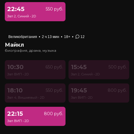
22:45
550 руб.
Зал 2, Синий
•
2D
Великобритания
•
2 ч 13 мин
•
18+
•
12
Майкл
биография, драма, музыка
10:30
15:45
650 руб.
500 руб.
Зал ВИП
•
2D
Зал 2, Синий
•
2D
18:10
19:45
550 руб.
800 руб.
Зал 4, Вишневый
•
2D
Зал ВИП
•
2D
22:15
800 руб.
Зал ВИП
•
2D