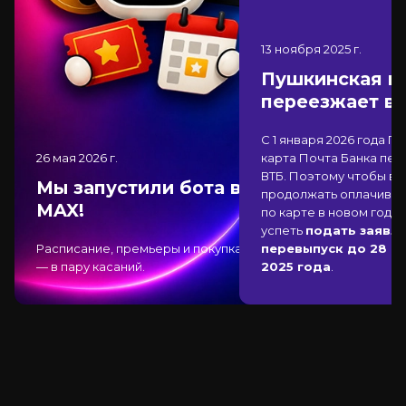
13 ноября 2025
г.
Пушкинская к
переезжает в
С 1 января 2026 года П
26 мая 2026
г.
карта Почта Банка
пер
ВТБ
. Поэтому чтобы вы
Мы запустили бота в
продолжать оплачиват
MAX!
по карте в новом году,
успеть
подать заявле
Расписание, премьеры и покупка
перевыпуск до 28 д
— в пару касаний.
2025 года
.