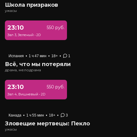
Школа призраков
ужасы
23:10
550 руб.
Зал 3, Зеленый
•
2D
Испания
•
1 ч 47 мин
•
18+
•
1
Всё, что мы потеряли
драма, мелодрама
23:10
550 руб.
Зал 4, Вишневый
•
2D
Канада
•
1 ч 55 мин
•
18+
•
3
Зловещие мертвецы: Пекло
ужасы