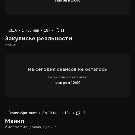
завтра в 14:00
США
•
1 ч 56 мин
•
18+
•
11
Закулисье реальности
ужасы
На сегодня сеансов не осталось
Ближайшие сеансы:
завтра в 12:00
Великобритания
•
2 ч 13 мин
•
18+
•
12
Майкл
биография, драма, музыка