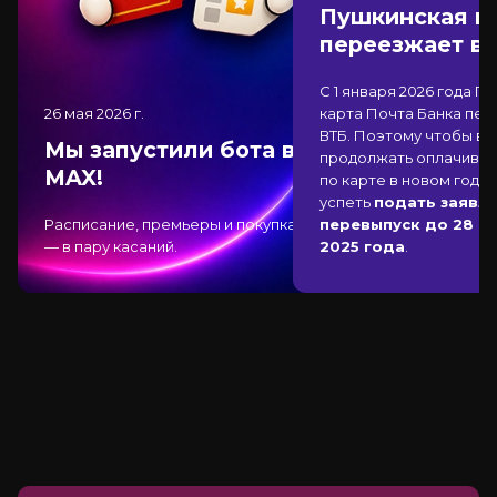
Пушкинская к
переезжает в
С 1 января 2026 года П
26 мая 2026
г.
карта Почта Банка
пер
ВТБ
. Поэтому чтобы вы
Мы запустили бота в
продолжать оплачиват
MAX!
по карте в новом году,
успеть
подать заявле
Расписание, премьеры и покупка
перевыпуск до 28 д
— в пару касаний.
2025 года
.