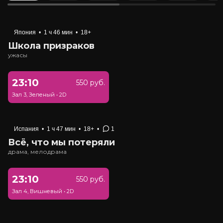
Япония
•
1 ч 46 мин
•
18+
Школа призраков
ужасы
23:10
550 руб.
Зал 3, Зеленый
•
2D
Испания
•
1 ч 47 мин
•
18+
•
1
Всё, что мы потеряли
драма, мелодрама
23:10
550 руб.
Зал 4, Вишневый
•
2D