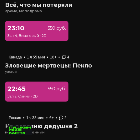
Всё, что мы потеряли
драма, мелодрама
23:10
550 руб.
Зал 4, Вишневый
•
2D
Канада
•
1 ч 55 мин
•
18+
•
4
Зловещие мертвецы: Пекло
ужасы
22:45
550 руб.
Зал 2, Синий
•
2D
Россия
•
1 ч 33 мин
•
6+
•
2
На деревню дедушке 2
комедия, семейный