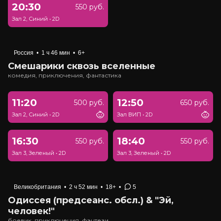
20:30
550 руб.
Зал 2, Синий
•
2D
Россия
•
1 ч 46 мин
•
6+
Смешарики сквозь вселенные
комедия, приключения, фантастика
11:20
12:50
500 руб.
650 руб.
Зал 2, Синий
•
2D
Зал ВИП
•
2D
16:30
18:40
550 руб.
550 руб.
Зал 3, Зеленый
•
2D
Зал 3, Зеленый
•
2D
Великобритания
•
2 ч 52 мин
•
18+
•
5
Одиссея (предсеанс. обсл.) & "Эй,
человек!"
боевик, приключения, фэнтези