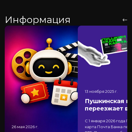
Информация
13 ноября 2025
г.
Пушкинская к
переезжает в
С 1 января 2026 года П
26 мая 2026
г.
карта Почта Банка
пер