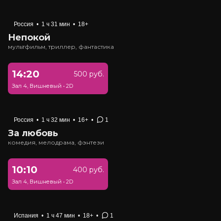
Россия
•
1 ч 31 мин
•
18+
Непокой
мультфильм, триллер, фантастика
14:20
500 руб.
Зал 4, Вишневый
•
2D
Россия
•
1 ч 32 мин
•
16+
•
1
За любовь
комедия, мелодрама, фэнтези
10:10
400 руб.
Зал 4, Вишневый
•
2D
Испания
•
1 ч 47 мин
•
18+
•
1