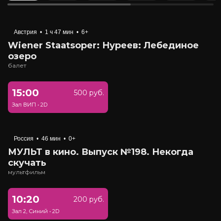
Австрия
•
1 ч 47 мин
•
6+
Wiener Staatsoper: Нуреев: Лебединое
озеро
балет
15:00
500 руб.
Зал ВИП
•
2D
Россия
•
46 мин
•
0+
МУЛЬТ в кино. Выпуск №198. Некогда
скучать
мультфильм
10:20
200 руб.
Зал 2, Синий
•
2D