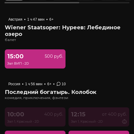
Австрия
•
1 ч 47 мин
•
6+
Wiener Staatsoper: Нуреев: Лебединое
озеро
балет
15:00
500 руб.
Зал ВИП
•
2D
Россия
•
1 ч 56 мин
•
6+
•
10
Последний богатырь. Колобок
комедия, приключения, фэнтези
10:00
12:15
400 руб.
от 400 руб.
Зал 1, Красный
•
2D
Зал 1, Красный
•
2D