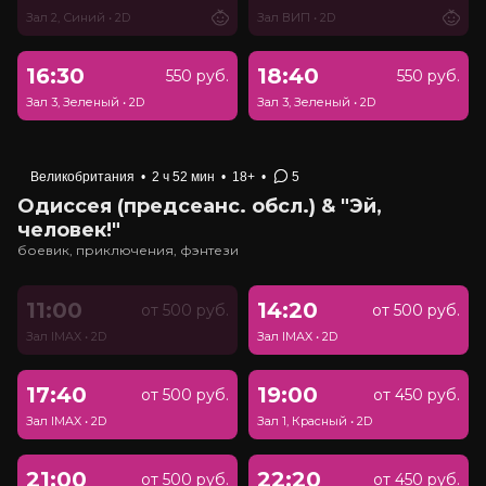
Зал 2, Синий
•
2D
Зал ВИП
•
2D
16:30
18:40
550 руб.
550 руб.
Зал 3, Зеленый
•
2D
Зал 3, Зеленый
•
2D
Великобритания
•
2 ч 52 мин
•
18+
•
5
Одиссея (предсеанс. обсл.) & "Эй,
человек!"
боевик, приключения, фэнтези
11:00
14:20
от 500 руб.
от 500 руб.
Зал IMAX
•
2D
Зал IMAX
•
2D
17:40
19:00
от 500 руб.
от 450 руб.
Зал IMAX
•
2D
Зал 1, Красный
•
2D
21:00
22:20
от 500 руб.
от 450 руб.