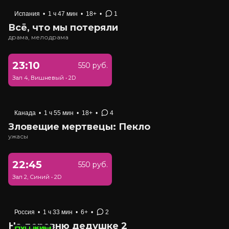
Испания
•
1 ч 47 мин
•
18+
•
1
Всё, что мы потеряли
драма, мелодрама
23:10
550 руб.
Зал 4, Вишневый
•
2D
Канада
•
1 ч 55 мин
•
18+
•
4
Зловещие мертвецы: Пекло
ужасы
22:45
550 руб.
Зал 2, Синий
•
2D
Россия
•
1 ч 33 мин
•
6+
•
2
На деревню дедушке 2