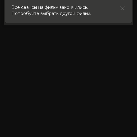
использования cookies
.
Все сеансы на фильм закончились.
Попробуйте выбрать другой фильм.
Принять