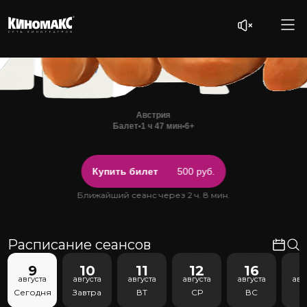
Австрия
Балет
•
1 ч 47 мин
•
6+
Купить билет
500 руб.
Ближайший сеанс через 2 ч. 8 мин.
Расписание сеансов
9
10
11
12
16
1
августа
августа
августа
августа
августа
авг
Сегодня
Завтра
ВТ
СР
ВС
С