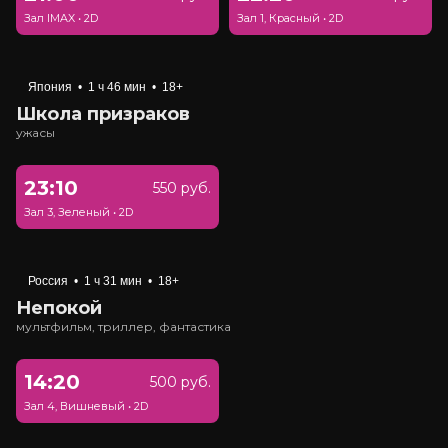
Зал IMAX
•
2D
Зал 1, Красный
•
2D
Япония
•
1 ч 46 мин
•
18+
Школа призраков
ужасы
23:10
550 руб.
Зал 3, Зеленый
•
2D
Россия
•
1 ч 31 мин
•
18+
Непокой
мультфильм, триллер, фантастика
14:20
500 руб.
Зал 4, Вишневый
•
2D