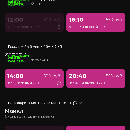
комедия, семейный
12:00
16:10
500 руб.
550 руб.
Зал 3, Зеленый
•
2D
Зал 4, Вишневый
•
2D
Россия
•
2 ч 6 мин
•
16+
•
5
Холоп 3
комедия, приключения
14:00
20:40
500 руб.
550 руб.
Зал 3, Зеленый
•
2D
Зал 4, Вишневый
•
2D
Великобритания
•
2 ч 13 мин
•
18+
•
12
Майкл
биография, драма, музыка