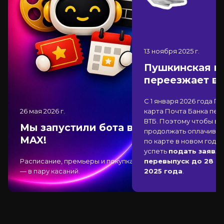
13 ноября 2025
г.
Пушкинская к
переезжает в
С 1 января 2026 года П
26 мая 2026
г.
карта Почта Банка
пер
ВТБ
. Поэтому чтобы вы
Мы запустили бота в
продолжать оплачиват
MAX!
по карте в новом году,
успеть
подать заявле
Расписание, премьеры и покупка
перевыпуск до 28 д
— в пару касаний.
2025 года
.