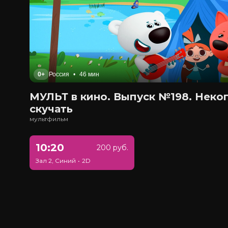
0+
Россия
•
46 мин
МУЛЬТ в кино. Выпуск №198. Неко
скучать
мультфильм
10:20
200 руб.
Зал 2, Синий
•
2D