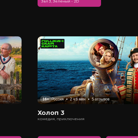
Зал 3, Зеленый
•
2D
16+
Россия
•
2 ч 6 мин
•
5 отзывов
Холоп 3
комедия, приключения