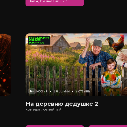
Зал 4, Вишневый
•
2D
6+
Россия
•
1 ч 33 мин
•
2 отзыва
На деревню дедушке 2
комедия, семейный