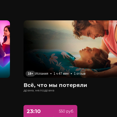
18+
Испания
•
1 ч 47 мин
•
1 отзыв
Всё, что мы потеряли
драма, мелодрама
23:10
550 руб.