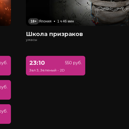
18+
Япония
•
1 ч 46 мин
Школа призраков
ужасы
23:10
руб.
550 руб.
Зал 3, Зеленый
•
2D
руб.
руб.