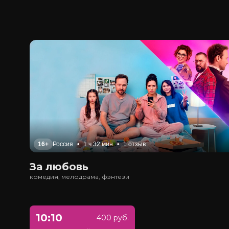
16+
Россия
•
1 ч 32 мин
•
1 отзыв
За любовь
комедия, мелодрама, фэнтези
10:10
400 руб.