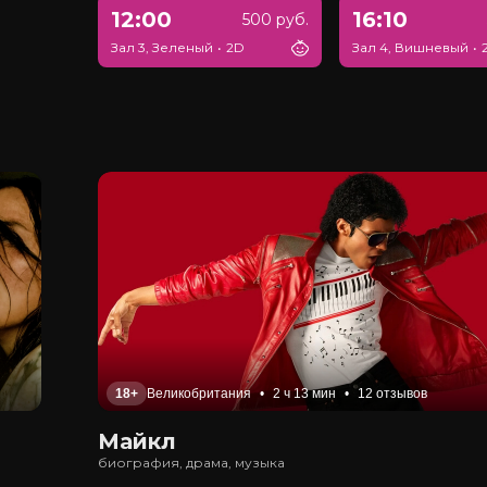
12:00
16:10
500 руб.
Зал 3, Зеленый
•
2D
Зал 4, Вишневый
•
18+
Великобритания
•
2 ч 13 мин
•
12 отзывов
Майкл
биография, драма, музыка