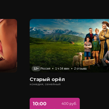
12+
Россия
•
1 ч 34 мин
•
2 отзыва
Старый орёл
комедия, семейный
10:00
400 руб.