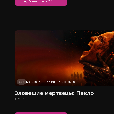
Зал 4, Вишневый
•
2D
18+
Канада
•
1 ч 55 мин
•
3 отзыва
Зловещие мертвецы: Пекло
ужасы