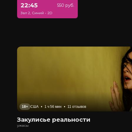
22:45
550 руб.
Зал 2, Синий
•
2D
18+
США
•
1 ч 56 мин
•
11 отзывов
Закулисье реальности
ужасы