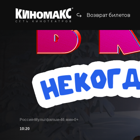
Возврат билетов
Россия
•
Мультфильм
•
46 мин
•
0+
10:20