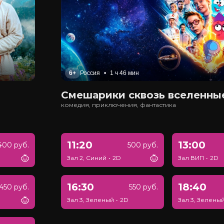
6+
Россия
•
1 ч 46 мин
Смешарики сквозь вселенны
комедия, приключения, фантастика
11:20
13:00
400 руб.
500 руб.
Зал 2, Синий
•
2D
Зал ВИП
•
2D
16:30
18:40
450 руб.
550 руб.
Зал 3, Зеленый
•
2D
Зал 3, Зелены