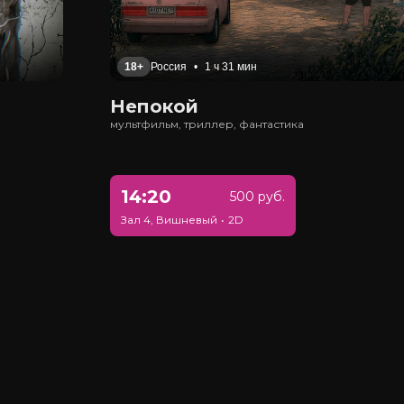
18+
Россия
•
1 ч 31 мин
Непокой
мультфильм, триллер, фантастика
14:20
500 руб.
Зал 4, Вишневый
•
2D