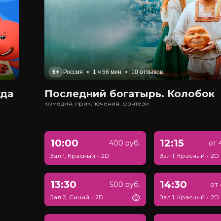
6+
Россия
•
1 ч 56 мин
•
10 отзывов
гда
Последний богатырь. Колобок
комедия, приключения, фэнтези
10:00
12:15
400 руб.
от 
Зал 1, Красный
•
2D
Зал 1, Красный
•
2D
13:30
14:30
500 руб.
от 
Зал 2, Синий
•
2D
Зал 1, Красный
•
2D