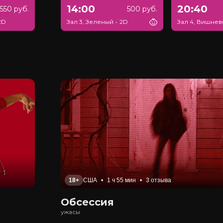
14:00
20:40
550 руб.
500 руб.
2D
Зал 3, Зеленый
•
2D
Зал 4, Вишне
18+
США
•
1 ч 55 мин
•
3 отзыва
Обсессия
ужасы