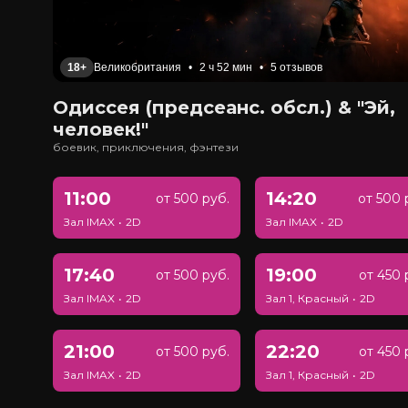
18+
Великобритания
•
2 ч 52 мин
•
5 отзывов
Одиссея (предсеанс. обсл.) & "Эй,
человек!"
боевик, приключения, фэнтези
11:00
14:20
от 500 руб.
от 500 
Зал IMAX
•
2D
Зал IMAX
•
2D
17:40
19:00
от 500 руб.
от 450 
Зал IMAX
•
2D
Зал 1, Красный
•
2D
21:00
22:20
от 500 руб.
от 450 
Зал IMAX
•
2D
Зал 1, Красный
•
2D