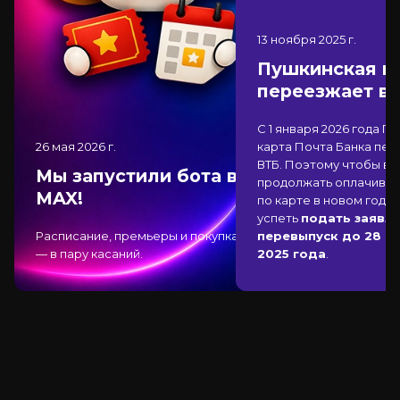
13 ноября 2025
г.
Пушкинская к
переезжает в
С 1 января 2026 года П
26 мая 2026
г.
карта Почта Банка
пер
ВТБ
. Поэтому чтобы вы
Мы запустили бота в
продолжать оплачиват
MAX!
по карте в новом году,
успеть
подать заявле
Расписание, премьеры и покупка
перевыпуск до 28 д
— в пару касаний.
2025 года
.