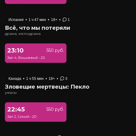
Испания
•
1 ч 47 мин
•
18+
•
1
Всё, что мы потеряли
драма, мелодрама
23:10
550 руб.
Зал 4, Вишневый
•
2D
Канада
•
1 ч 55 мин
•
18+
•
3
Зловещие мертвецы: Пекло
ужасы
22:45
550 руб.
Зал 2, Синий
•
2D