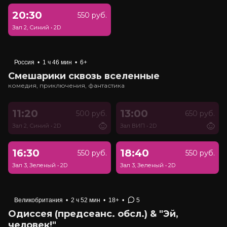
20:30
550 руб.
Зал 2, Синий
•
2D
Россия
•
1 ч 46 мин
•
6+
Смешарики сквозь вселенные
комедия, приключения, фантастика
11:20
13:00
500 руб.
650 руб.
Зал 2, Синий
•
2D
Зал ВИП
•
2D
16:30
18:40
550 руб.
550 руб.
Зал 3, Зеленый
•
2D
Зал 3, Зеленый
•
2D
Великобритания
•
2 ч 52 мин
•
18+
•
5
Одиссея (предсеанс. обсл.) & "Эй,
человек!"