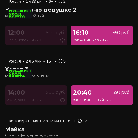
Россия
•
1 ч 33 мин
•
6+
•
2
На деревню дедушке 2
комедия, семейный
12:00
16:10
500 руб.
550 руб.
Зал 3, Зеленый
•
2D
Зал 4, Вишневый
•
2D
Россия
•
2 ч 6 мин
•
16+
•
5
Холоп 3
комедия, приключения
14:00
20:40
500 руб.
550 руб.
Зал 3, Зеленый
•
2D
Зал 4, Вишневый
•
2D
Великобритания
•
2 ч 13 мин
•
18+
•
12
Майкл
биография, драма, музыка