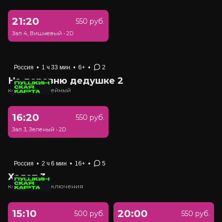
21:20
550 руб.
Зал 4, Вишневый
•
2D
Россия
•
1 ч 33 мин
•
6+
•
2
На деревню дедушке 2
комедия, семейный
16:20
550 руб.
Зал 3, Зеленый
•
2D
Россия
•
2 ч 6 мин
•
16+
•
5
Холоп 3
комедия, приключения
15:10
20:00
500 руб.
550 руб.