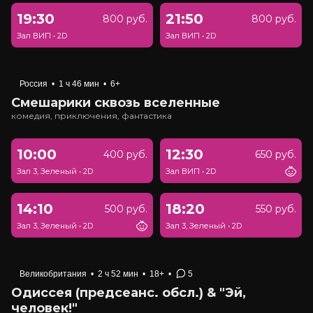
19:30
21:50
800 руб.
800 руб.
Зал ВИП
•
2D
Зал ВИП
•
2D
Россия
•
1 ч 46 мин
•
6+
Смешарики сквозь вселенные
комедия, приключения, фантастика
10:00
12:30
400 руб.
650 руб.
Зал 3, Зеленый
•
2D
Зал ВИП
•
2D
14:10
18:20
500 руб.
550 руб.
Зал 3, Зеленый
•
2D
Зал 3, Зеленый
•
2D
Великобритания
•
2 ч 52 мин
•
18+
•
5
Одиссея (предсеанс. обсл.) & "Эй,
человек!"