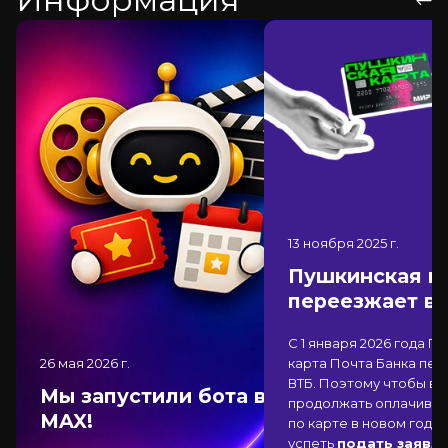
13 ноября 2025
г.
Пушкинская к
переезжает в
С 1 января 2026 года П
26 мая 2026
г.
карта Почта Банка
пер
ВТБ
. Поэтому чтобы вы
Мы запустили бота в
продолжать оплачиват
MAX!
по карте в новом году,
успеть
подать заявле