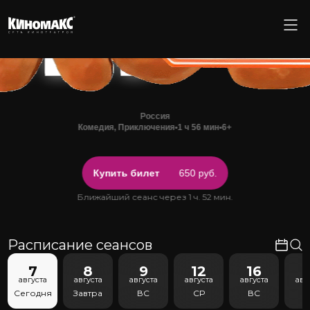
Россия
Комедия, Приключения
•
1 ч 56 мин
•
6+
Купить билет
650 руб.
Ближайший сеанс через 1 ч. 52 мин.
Расписание сеансов
7
8
9
12
16
1
августа
августа
августа
августа
августа
авг
Сегодня
Завтра
ВС
СР
ВС
С