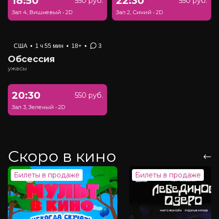
18:50
22:30
550 руб.
550 руб.
Зал 4, Вишневый
•
2D
Зал 2, Синий
•
2D
США
•
1 ч 55 мин
•
18+
•
3
Обсессия
ужасы
20:30
550 руб.
Зал 3, Зеленый
•
2D
Скоро в кино
Билеты в продаже
Билеты в продаже