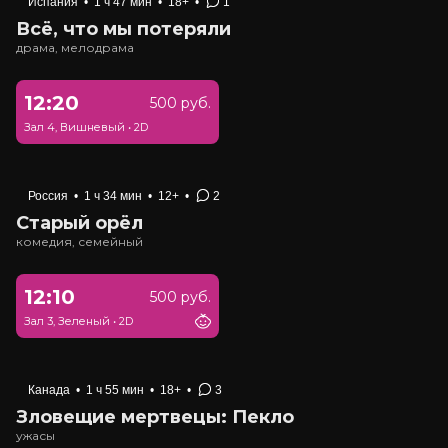
Испания
•
1 ч 47 мин
•
18+
•
1
Всё, что мы потеряли
драма, мелодрама
12:20
500 руб.
Зал 4, Вишневый
•
2D
Россия
•
1 ч 34 мин
•
12+
•
2
Старый орёл
комедия, семейный
12:10
500 руб.
Зал 3, Зеленый
•
2D
Канада
•
1 ч 55 мин
•
18+
•
3
Зловещие мертвецы: Пекло
ужасы