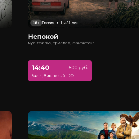
18+
Россия
•
1 ч 31 мин
Непокой
мультфильм, триллер, фантастика
14:40
500 руб.
Зал 4, Вишневый
•
2D