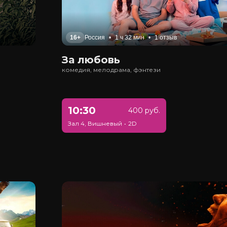
16+
Россия
•
1 ч 32 мин
•
1 отзыв
За любовь
комедия, мелодрама, фэнтези
10:30
400 руб.
Зал 4, Вишневый
•
2D