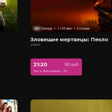
18+
Канада
•
1 ч 55 мин
•
3 отзыва
Зловещие мертвецы: Пекло
ужасы
21:20
550 руб.
Зал 4, Вишневый
•
2D