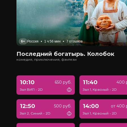
6+
Россия
•
1 ч 56 мин
•
7 отзывов
Последний богатырь. Колобок
комедия, приключения, фэнтези
10:10
11:40
650 руб.
400 
Зал ВИП
•
2D
Зал 1, Красный
•
2D
12:50
14:00
500 руб.
от 400 
Зал 2, Синий
•
2D
Зал 1, Красный
•
2D