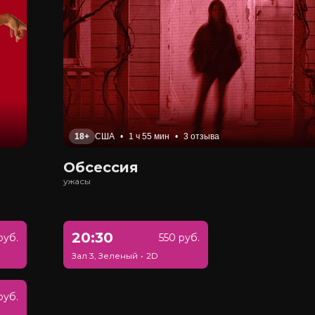
18+
США
•
1 ч 55 мин
•
3 отзыва
Обсессия
ужасы
20:30
руб.
550 руб.
Зал 3, Зеленый
•
2D
руб.