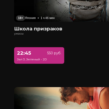
18+
Япония
•
1 ч 46 мин
Школа призраков
ужасы
22:45
550 руб.
Зал 3, Зеленый
•
2D