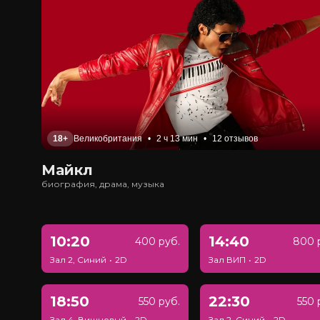
18+
Великобритания
•
2 ч 13 мин
•
12 отзывов
Майкл
биография, драма, музыка
10:20
14:40
400 руб.
800 
Зал 2, Синий
•
2D
Зал ВИП
•
2D
18:50
22:30
550 руб.
550 
Зал 4, Вишневый
•
2D
Зал 2, Синий
•
2D