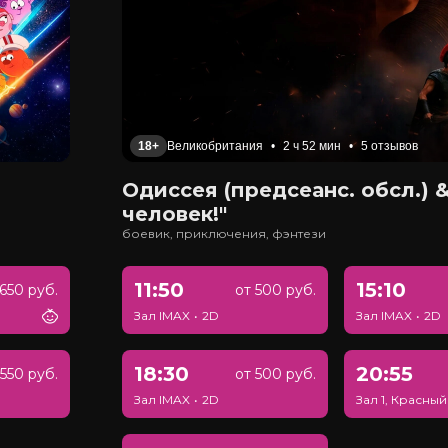
18+
Великобритания
•
2 ч 52 мин
•
5 отзывов
Одиссея (предсеанс. обсл.) &
человек!"
боевик, приключения, фэнтези
11:50
15:10
650 руб.
от 500 руб.
Зал IMAX
•
2D
Зал IMAX
•
2D
18:30
20:55
550 руб.
от 500 руб.
Зал IMAX
•
2D
Зал 1, Красный