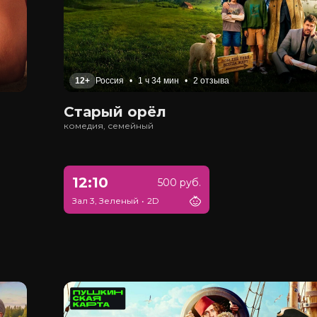
12+
Россия
•
1 ч 34 мин
•
2 отзыва
Старый орёл
комедия, семейный
12:10
500 руб.
Зал 3, Зеленый
•
2D