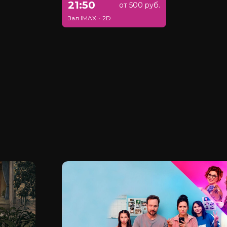
21:50
от 500 руб.
Зал IMAX
•
2D