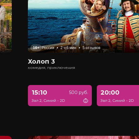
16+
Россия
•
2 ч 6 мин
•
5 отзывов
Холоп 3
комедия, приключения
15:10
20:00
500 руб.
Зал 2, Синий
•
2D
Зал 2, Синий
•
2D