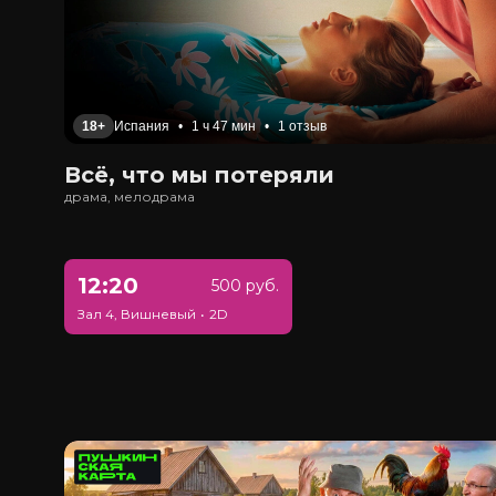
18+
Испания
•
1 ч 47 мин
•
1 отзыв
Всё, что мы потеряли
драма, мелодрама
12:20
500 руб.
Зал 4, Вишневый
•
2D