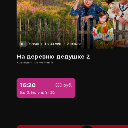
6+
Россия
•
1 ч 33 мин
•
2 отзыва
На деревню дедушке 2
комедия, семейный
16:20
550 руб.
Зал 3, Зеленый
•
2D