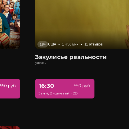
18+
США
•
1 ч 56 мин
•
11 отзывов
Закулисье реальности
ужасы
16:30
550 руб.
550 руб.
Зал 4, Вишневый
•
2D