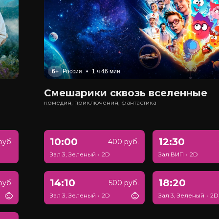
6+
Россия
•
1 ч 46 мин
Смешарики сквозь вселенные
комедия, приключения, фантастика
10:00
12:30
руб.
400 руб.
Зал 3, Зеленый
•
2D
Зал ВИП
•
2D
14:10
18:20
руб.
500 руб.
Зал 3, Зеленый
•
2D
Зал 3, Зеленый
•
2D