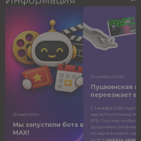
13 ноября 2025
г.
Пушкинская к
переезжает в
С 1 января 2026 года П
26 мая 2026
г.
карта Почта Банка
пер
ВТБ
. Поэтому чтобы вы
Мы запустили бота в
продолжать оплачиват
MAX!
по карте в новом году,
успеть
подать заявле