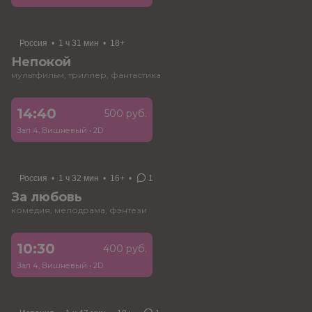
Россия
•
1 ч 31 мин
•
18+
Непокой
мультфильм, триллер, фантастика
14:40
500 руб.
Зал 4, Вишневый
•
2D
Россия
•
1 ч 32 мин
•
16+
•
1
За любовь
комедия, мелодрама, фэнтези
10:30
400 руб.
Зал 4, Вишневый
•
2D