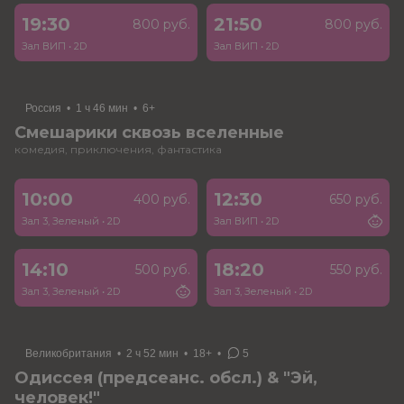
19:30
21:50
800 руб.
800 руб.
Зал ВИП
•
2D
Зал ВИП
•
2D
Россия
•
1 ч 46 мин
•
6+
Смешарики сквозь вселенные
комедия, приключения, фантастика
10:00
12:30
400 руб.
650 руб.
Зал 3, Зеленый
•
2D
Зал ВИП
•
2D
14:10
18:20
500 руб.
550 руб.
Зал 3, Зеленый
•
2D
Зал 3, Зеленый
•
2D
Великобритания
•
2 ч 52 мин
•
18+
•
5
Одиссея (предсеанс. обсл.) & "Эй,
человек!"