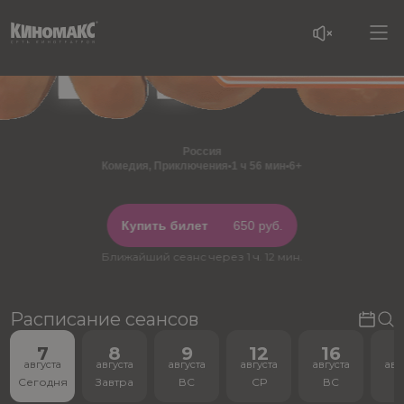
Россия
Комедия, Приключения
•
1 ч 56 мин
•
6+
Купить билет
650 руб.
Ближайший сеанс через 1 ч. 12 мин.
Расписание сеансов
7
8
9
12
16
1
августа
августа
августа
августа
августа
авг
Сегодня
Завтра
ВС
СР
ВС
С