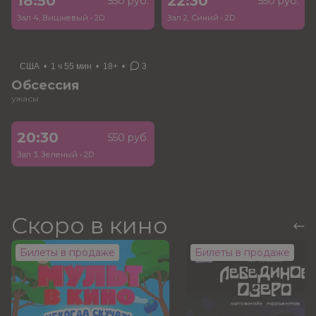
18:50
22:30
550 руб.
550 руб.
Зал 4, Вишневый
•
2D
Зал 2, Синий
•
2D
США
•
1 ч 55 мин
•
18+
•
3
Обсессия
ужасы
20:30
550 руб.
Зал 3, Зеленый
•
2D
Скоро в кино
Билеты в продаже
Билеты в продаже