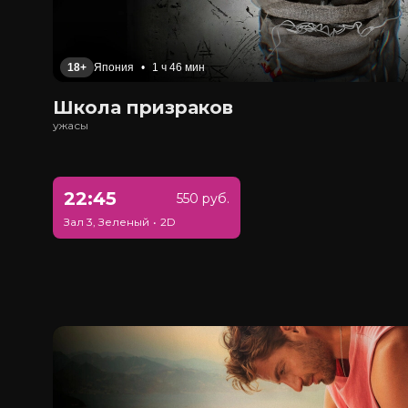
18+
Япония
•
1 ч 46 мин
Школа призраков
ужасы
22:45
550 руб.
Зал 3, Зеленый
•
2D