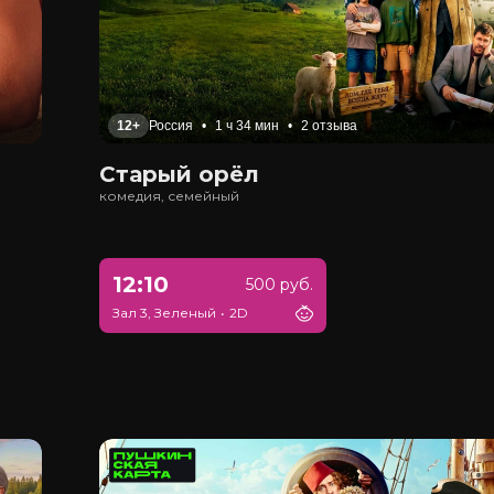
12+
Россия
•
1 ч 34 мин
•
2 отзыва
Старый орёл
комедия, семейный
12:10
500 руб.
Зал 3, Зеленый
•
2D