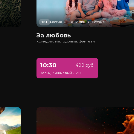
16+
Россия
•
1 ч 32 мин
•
1 отзыв
За любовь
комедия, мелодрама, фэнтези
10:30
400 руб.
Зал 4, Вишневый
•
2D