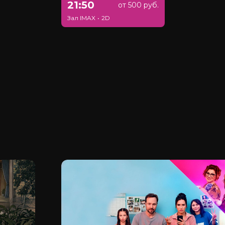
21:50
от 500 руб.
Зал IMAX
•
2D