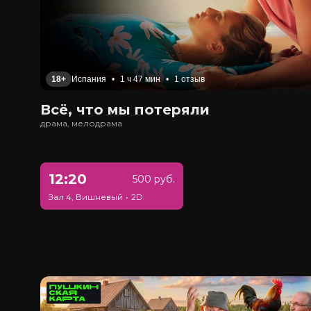
18+
Испания
•
1 ч 47 мин
•
1 отзыв
Всё, что мы потеряли
драма, мелодрама
12:20
500 руб.
Зал 4, Вишневый
•
2D