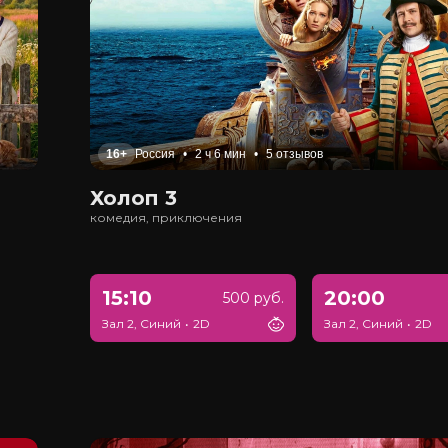
16+
Россия
•
2 ч 6 мин
•
5 отзывов
Холоп 3
комедия, приключения
15:10
20:00
500 руб.
Зал 2, Синий
•
2D
Зал 2, Синий
•
2D