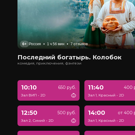
6+
Россия
•
1 ч 56 мин
•
7 отзывов
Последний богатырь. Колобок
комедия, приключения, фэнтези
10:10
11:40
650 руб.
400 
Зал ВИП
•
2D
Зал 1, Красный
•
2D
12:50
14:00
500 руб.
от 400 
Зал 2, Синий
•
2D
Зал 1, Красный
•
2D