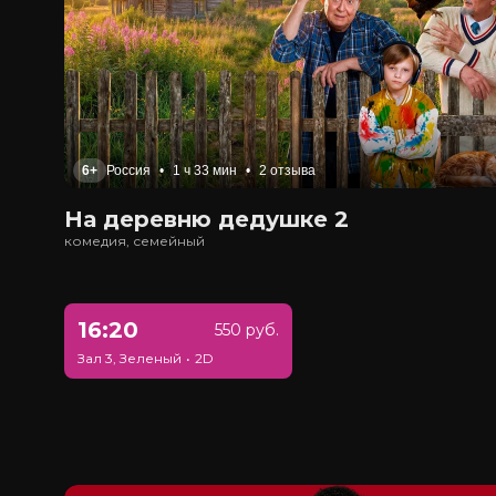
6+
Россия
•
1 ч 33 мин
•
2 отзыва
На деревню дедушке 2
комедия, семейный
16:20
550 руб.
Зал 3, Зеленый
•
2D