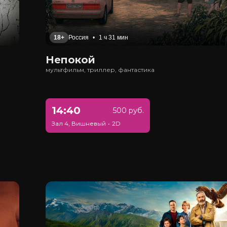
18+
Россия
•
1 ч 31 мин
Непокой
мультфильм, триллер, фантастика
14:40
500 руб.
Зал 4, Вишневый
•
2D