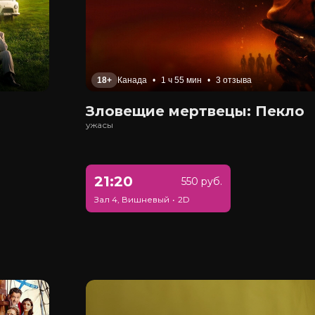
18+
Канада
•
1 ч 55 мин
•
3 отзыва
Зловещие мертвецы: Пекло
ужасы
21:20
550 руб.
Зал 4, Вишневый
•
2D