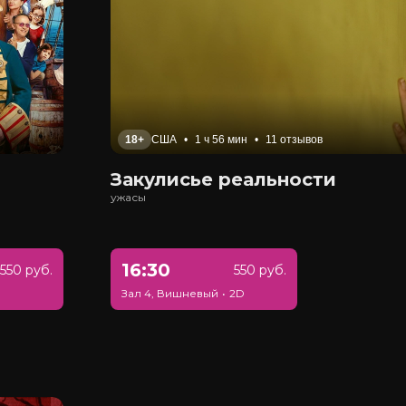
18+
США
•
1 ч 56 мин
•
11 отзывов
Закулисье реальности
ужасы
16:30
550 руб.
550 руб.
Зал 4, Вишневый
•
2D