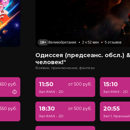
18+
Великобритания
•
2 ч 52 мин
•
5 отзывов
Одиссея (предсеанс. обсл.) &
человек!"
боевик, приключения, фэнтези
11:50
15:10
650 руб.
от 500 руб.
Зал IMAX
•
2D
Зал IMAX
•
2D
18:30
20:55
550 руб.
от 500 руб.
Зал IMAX
•
2D
Зал 1, Красный