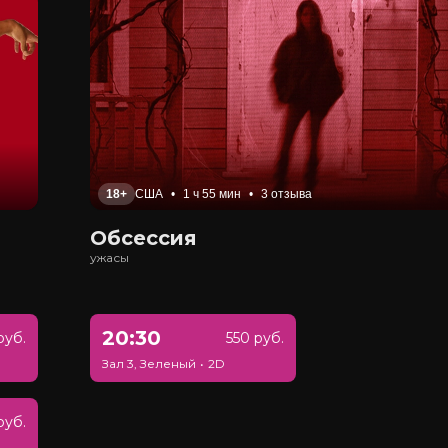
18+
США
•
1 ч 55 мин
•
3 отзыва
Обсессия
ужасы
20:30
руб.
550 руб.
Зал 3, Зеленый
•
2D
руб.