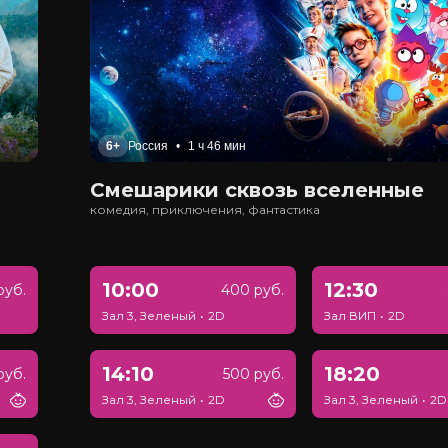
6+
Россия
•
1 ч 46 мин
Смешарики сквозь вселенные
комедия, приключения, фантастика
10:00
12:30
руб.
400 руб.
Зал 3, Зеленый
•
2D
Зал ВИП
•
2D
14:10
18:20
руб.
500 руб.
Зал 3, Зеленый
•
2D
Зал 3, Зеленый
•
2D