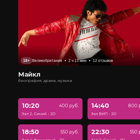
18+
Великобритания
•
2 ч 13 мин
•
12 отзывов
Майкл
биография, драма, музыка
10:20
14:40
400 руб.
800 
Зал 2, Синий
•
2D
Зал ВИП
•
2D
18:50
22:30
550 руб.
550 
Зал 4, Вишневый
•
2D
Зал 2, Синий
•
2D