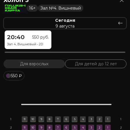
16+
Зал №4. Вишневый
Россия
•
1 ч 32 мин
•
16+
•
1
Сегодня
За любовь
9 августа
комедия, мелодрама, фэнтези
20:40
550 руб.
Зал 4, Вишневый
•
2D
На сегодня сеансов не осталось
Ближайшие сеансы:
Для взрослых
Для детей до 12 лет
завтра в 10:30
550 ₽
Россия
•
1 ч 34 мин
•
12+
•
2
Старый орёл
комедия, семейный
1
11
10
9
8
7
6
5
4
3
2
1
1
2
11
10
9
8
7
6
5
4
3
2
1
2
На сегодня сеансов не осталось