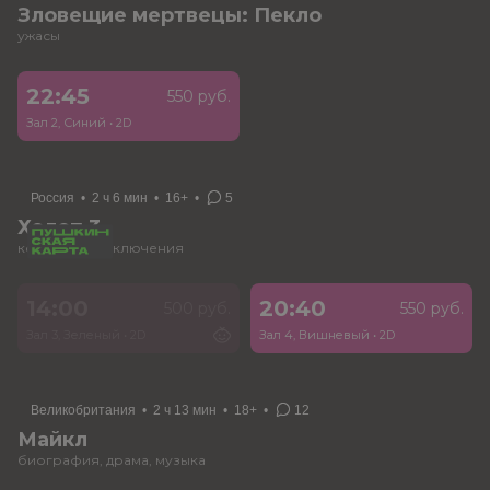
Зловещие мертвецы: Пекло
ужасы
22:45
550 руб.
Зал 2, Синий
•
2D
Россия
•
2 ч 6 мин
•
16+
•
5
Холоп 3
комедия, приключения
14:00
20:40
500 руб.
550 руб.
Зал 3, Зеленый
•
2D
Зал 4, Вишневый
•
2D
Великобритания
•
2 ч 13 мин
•
18+
•
12
Майкл
биография, драма, музыка