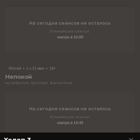
На сегодня сеансов не осталось
Ближайшие сеансы:
завтра в 10:00
Россия
•
1 ч 31 мин
•
18+
Непокой
мультфильм, триллер, фантастика
На сегодня сеансов не осталось
Ближайшие сеансы:
завтра в 14:40
Холоп 3