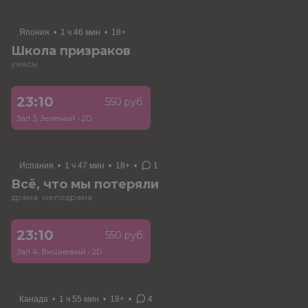
Япония
•
1 ч 46 мин
•
18+
Школа призраков
ужасы
23:10
550 руб.
Зал 3, Зеленый
•
2D
Испания
•
1 ч 47 мин
•
18+
•
1
Всё, что мы потеряли
драма, мелодрама
23:10
550 руб.
Зал 4, Вишневый
•
2D
Канада
•
1 ч 55 мин
•
18+
•
4