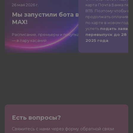
26 мая 2026
г.
карта Почта Банка
пер
ВТБ
. Поэтому чтобы вы
Мы запустили бота в
продолжать оплачиват
MAX!
по карте в новом году,
успеть
подать заявле
Расписание, премьеры и покупка
перевыпуск до 28 д
— в пару касаний.
2025 года
.
Есть вопросы?
Cвяжитесь с нами через форму обратной связи