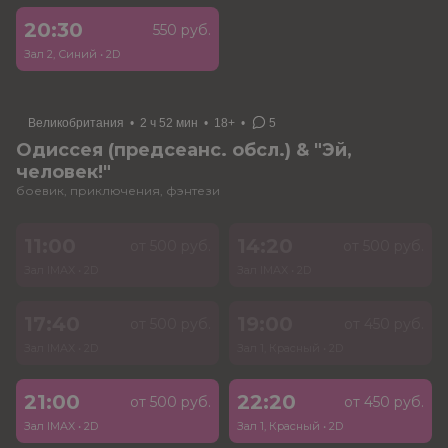
20:30
550 руб.
Зал 2, Синий
•
2D
Великобритания
•
2 ч 52 мин
•
18+
•
5
Одиссея (предсеанс. обсл.) & "Эй,
человек!"
боевик, приключения, фэнтези
11:00
14:20
от 500 руб.
от 500 руб.
Зал IMAX
•
2D
Зал IMAX
•
2D
17:40
19:00
от 500 руб.
от 450 руб.
Зал IMAX
•
2D
Зал 1, Красный
•
2D
21:00
22:20
от 500 руб.
от 450 руб.
Зал IMAX
•
2D
Зал 1, Красный
•
2D