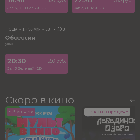
18:50
22:30
550 руб.
550 руб.
Зал 4, Вишневый
•
2D
Зал 2, Синий
•
2D
США
•
1 ч 55 мин
•
18+
•
3
Обсессия
ужасы
20:30
550 руб.
Зал 3, Зеленый
•
2D
Скоро в кино
с 8 августа
Билеты в продаже