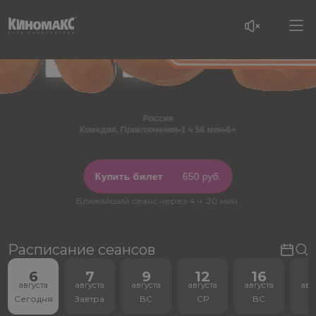
Россия
Комедия, Приключения
•
1 ч 56 мин
•
6+
Купить билет
650 руб.
Ближайший сеанс через 4 ч. 20 мин.
Расписание сеансов
6
7
9
12
16
1
августа
августа
августа
августа
августа
авг
Сегодня
Завтра
ВС
СР
ВС
С