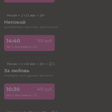
Россия
•
1 ч 31 мин
•
18+
Непокой
мультфильм, триллер, фантастика
14:40
500 руб.
Зал 4, Вишневый
•
2D
Россия
•
1 ч 32 мин
•
16+
•
1
За любовь
комедия, мелодрама, фэнтези
10:30
400 руб.
Зал 4, Вишневый
•
2D