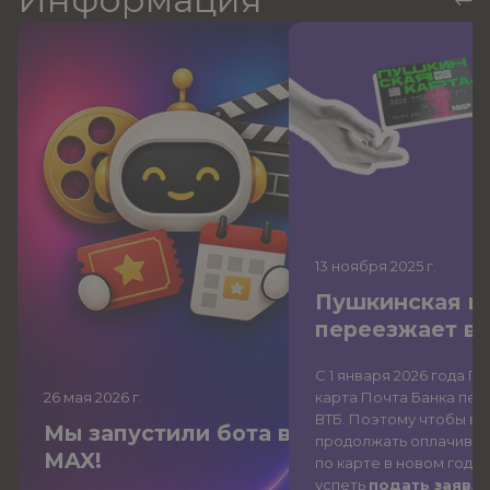
13 ноября 2025
г.
Пушкинская к
переезжает в
С 1 января 2026 года П
26 мая 2026
г.
карта Почта Банка
пер
ВТБ
. Поэтому чтобы вы
Мы запустили бота в
продолжать оплачиват
MAX!
по карте в новом году,
успеть
подать заявле