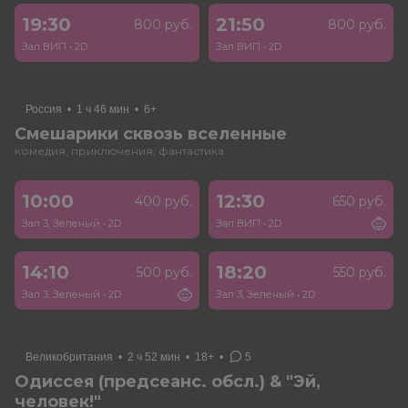
19:30
21:50
800 руб.
800 руб.
Зал ВИП
•
2D
Зал ВИП
•
2D
Россия
•
1 ч 46 мин
•
6+
Смешарики сквозь вселенные
комедия, приключения, фантастика
10:00
12:30
400 руб.
650 руб.
Зал 3, Зеленый
•
2D
Зал ВИП
•
2D
14:10
18:20
500 руб.
550 руб.
Зал 3, Зеленый
•
2D
Зал 3, Зеленый
•
2D
Великобритания
•
2 ч 52 мин
•
18+
•
5
Одиссея (предсеанс. обсл.) & "Эй,
человек!"