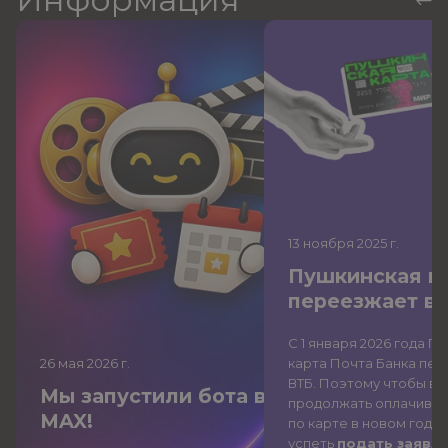
13 ноября 2025
г.
Пушкинская к
переезжает в
С 1 января 2026 года П
26 мая 2026
г.
карта Почта Банка
пер
ВТБ
. Поэтому чтобы вы
Мы запустили бота в
продолжать оплачиват
MAX!
по карте в новом году,
успеть
подать заявле