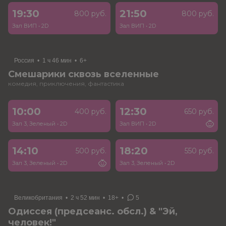
19:30
21:50
800 руб.
800 руб.
Зал ВИП
•
2D
Зал ВИП
•
2D
Россия
•
1 ч 46 мин
•
6+
Смешарики сквозь вселенные
комедия, приключения, фантастика
10:00
12:30
400 руб.
650 руб.
Зал 3, Зеленый
•
2D
Зал ВИП
•
2D
14:10
18:20
500 руб.
550 руб.
Зал 3, Зеленый
•
2D
Зал 3, Зеленый
•
2D
Великобритания
•
2 ч 52 мин
•
18+
•
5
Одиссея (предсеанс. обсл.) & "Эй,
человек!"