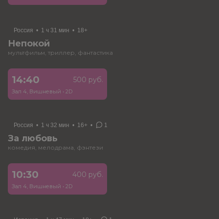
Россия
•
1 ч 31 мин
•
18+
Непокой
мультфильм, триллер, фантастика
14:40
500 руб.
Зал 4, Вишневый
•
2D
Россия
•
1 ч 32 мин
•
16+
•
1
За любовь
комедия, мелодрама, фэнтези
10:30
400 руб.
Зал 4, Вишневый
•
2D