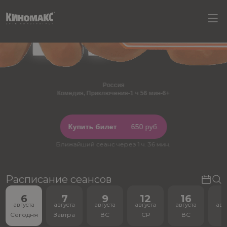
Россия
Комедия, Приключения
•
1 ч 56 мин
•
6+
Купить билет
650 руб.
Ближайший сеанс через 1 ч. 36 мин.
Расписание сеансов
6
7
9
12
16
1
августа
августа
августа
августа
августа
авг
Сегодня
Завтра
ВС
СР
ВС
С