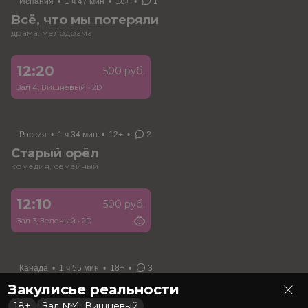
Испания
•
1 ч 47 мин
•
18+
•
1
Всё, что мы потеряли
драма, мелодрама
12:20
500 руб.
Зал 4, Вишневый
•
2D
Россия
•
1 ч 34 мин
•
12+
•
2
Старый орёл
комедия, семейный
12:10
500 руб.
Зал 3, Зеленый
•
2D
Канада
•
1 ч 55 мин
•
18+
•
3
Зловещие мертвецы: Пекло
Закулисье реальности
ужасы
18+
Зал №4. Вишневый