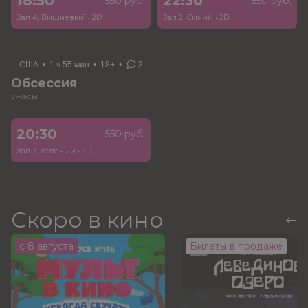
18:50
22:30
550 руб.
550 руб.
Зал 4, Вишневый
•
2D
Зал 2, Синий
•
2D
США
•
1 ч 55 мин
•
18+
•
3
Обсессия
ужасы
20:30
550 руб.
Зал 3, Зеленый
•
2D
Скоро в кино
с 8 августа
Билеты в продаже