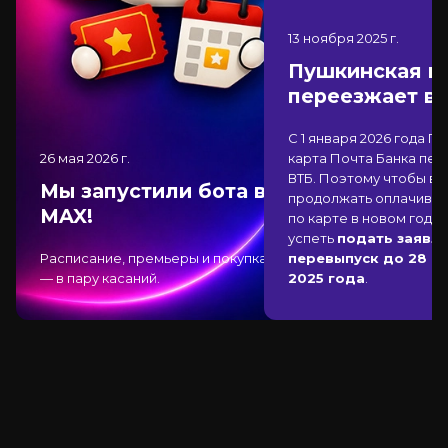
13 ноября 2025
г.
Пушкинская к
переезжает в
С 1 января 2026 года П
26 мая 2026
г.
карта Почта Банка
пер
ВТБ
. Поэтому чтобы вы
Мы запустили бота в
продолжать оплачиват
MAX!
по карте в новом году,
успеть
подать заявле
Расписание, премьеры и покупка
перевыпуск до 28 д
— в пару касаний.
2025 года
.