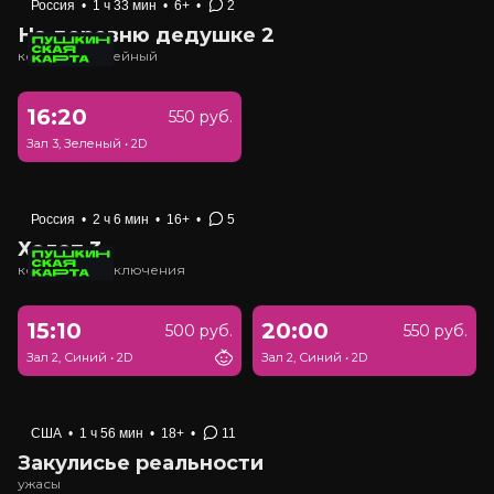
Россия
•
1 ч 33 мин
•
6+
•
2
На деревню дедушке 2
комедия, семейный
16:20
550 руб.
Зал 3, Зеленый
•
2D
Россия
•
2 ч 6 мин
•
16+
•
5
Холоп 3
комедия, приключения
15:10
20:00
500 руб.
550 руб.
Зал 2, Синий
•
2D
Зал 2, Синий
•
2D
США
•
1 ч 56 мин
•
18+
•
11
Закулисье реальности
ужасы