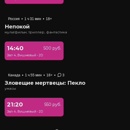
Россия
•
1 ч 31 мин
•
18+
Непокой
мультфильм, триллер, фантастика
14:40
500 руб.
Зал 4, Вишневый
•
2D
Канада
•
1 ч 55 мин
•
18+
•
3
Зловещие мертвецы: Пекло
ужасы
21:20
550 руб.
Зал 4, Вишневый
•
2D