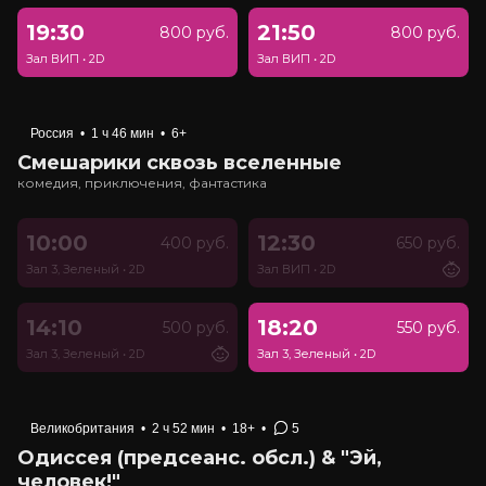
19:30
21:50
800 руб.
800 руб.
Зал ВИП
•
2D
Зал ВИП
•
2D
Россия
•
1 ч 46 мин
•
6+
Смешарики сквозь вселенные
комедия, приключения, фантастика
10:00
12:30
400 руб.
650 руб.
Зал 3, Зеленый
•
2D
Зал ВИП
•
2D
14:10
18:20
500 руб.
550 руб.
Зал 3, Зеленый
•
2D
Зал 3, Зеленый
•
2D
Великобритания
•
2 ч 52 мин
•
18+
•
5
Одиссея (предсеанс. обсл.) & "Эй,
человек!"