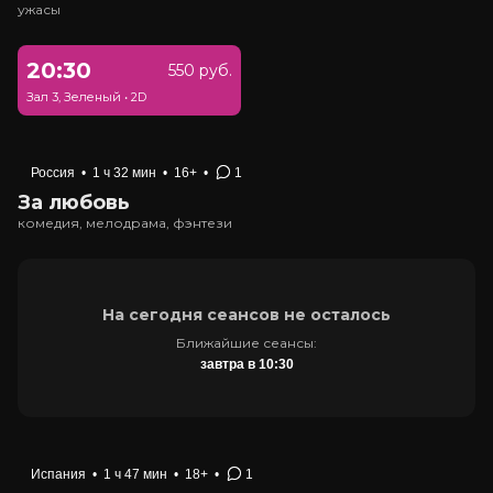
ужасы
20:30
550 руб.
Зал 3, Зеленый
•
2D
Россия
•
1 ч 32 мин
•
16+
•
1
За любовь
комедия, мелодрама, фэнтези
На сегодня сеансов не осталось
Ближайшие сеансы:
завтра в 10:30
Испания
•
1 ч 47 мин
•
18+
•
1