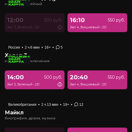
комедия, семейный
12:00
16:10
500 руб.
550 руб.
Зал 3, Зеленый
•
2D
Зал 4, Вишневый
•
2D
Россия
•
2 ч 6 мин
•
16+
•
5
Холоп 3
комедия, приключения
14:00
20:40
500 руб.
550 руб.
Зал 3, Зеленый
•
2D
Зал 4, Вишневый
•
2D
Великобритания
•
2 ч 13 мин
•
18+
•
12
Майкл
биография, драма, музыка