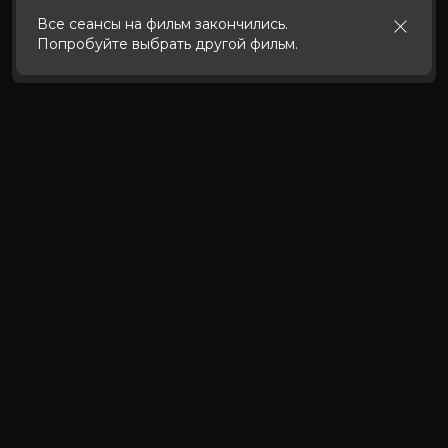
использования cookies
.
Все сеансы на фильм закончились.
Попробуйте выбрать другой фильм.
Принять