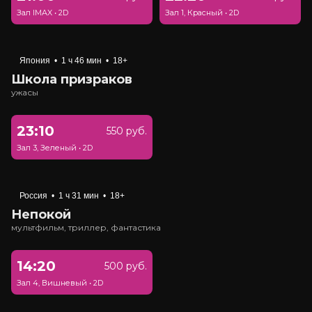
Зал IMAX
•
2D
Зал 1, Красный
•
2D
Япония
•
1 ч 46 мин
•
18+
Школа призраков
ужасы
23:10
550 руб.
Зал 3, Зеленый
•
2D
Россия
•
1 ч 31 мин
•
18+
Непокой
мультфильм, триллер, фантастика
14:20
500 руб.
Зал 4, Вишневый
•
2D