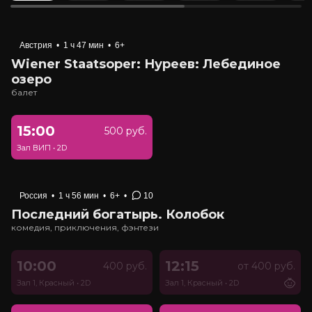
Австрия
•
1 ч 47 мин
•
6+
Wiener Staatsoper: Нуреев: Лебединое
озеро
балет
15:00
500 руб.
Зал ВИП
•
2D
Россия
•
1 ч 56 мин
•
6+
•
10
Последний богатырь. Колобок
комедия, приключения, фэнтези
10:00
12:15
400 руб.
от 400 руб.
Зал 1, Красный
•
2D
Зал 1, Красный
•
2D