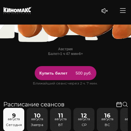
Австрия
Балет
•
1 ч 47 мин
•
6+
Купить билет
500 руб.
Ближайший сеанс через 2 ч. 7 мин.
Расписание сеансов
9
10
11
12
16
1
августа
августа
августа
августа
августа
авг
Сегодня
Завтра
ВТ
СР
ВС
С