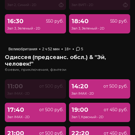
Зал 2, Синий
•
2D
Зал ВИП
•
2D
16:30
18:40
550 руб.
550 руб.
Зал 3, Зеленый
•
2D
Зал 3, Зеленый
•
2D
Великобритания
•
2 ч 52 мин
•
18+
•
5
Одиссея (предсеанс. обсл.) & "Эй,
человек!"
боевик, приключения, фэнтези
11:00
14:20
от 500 руб.
от 500 руб.
Зал IMAX
•
2D
Зал IMAX
•
2D
17:40
19:00
от 500 руб.
от 450 руб.
Зал IMAX
•
2D
Зал 1, Красный
•
2D
21:00
22:20
от 500 руб.
от 450 руб.