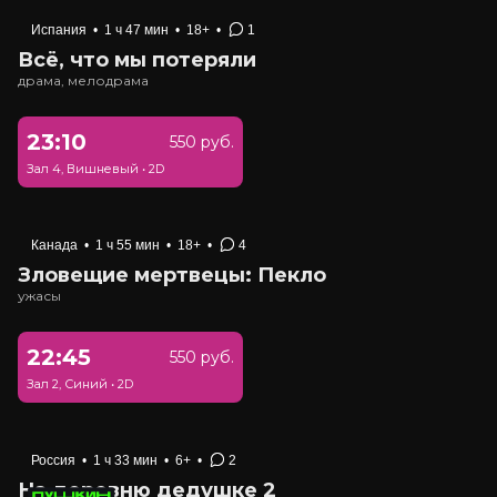
Испания
•
1 ч 47 мин
•
18+
•
1
Всё, что мы потеряли
драма, мелодрама
23:10
550 руб.
Зал 4, Вишневый
•
2D
Канада
•
1 ч 55 мин
•
18+
•
4
Зловещие мертвецы: Пекло
ужасы
22:45
550 руб.
Зал 2, Синий
•
2D
Россия
•
1 ч 33 мин
•
6+
•
2
На деревню дедушке 2