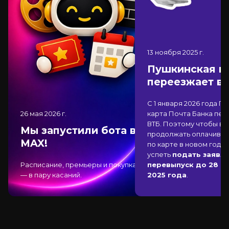
13 ноября 2025
г.
Пушкинская к
переезжает в
С 1 января 2026 года П
26 мая 2026
г.
карта Почта Банка
пер
ВТБ
. Поэтому чтобы вы
Мы запустили бота в
продолжать оплачиват
MAX!
по карте в новом году,
успеть
подать заявле
Расписание, премьеры и покупка
перевыпуск до 28 д
— в пару касаний.
2025 года
.