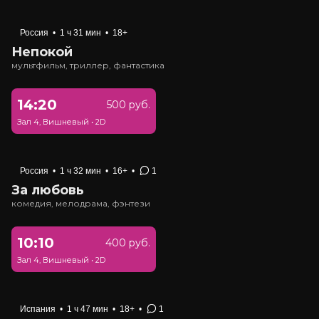
Россия
•
1 ч 31 мин
•
18+
Непокой
мультфильм, триллер, фантастика
14:20
500 руб.
Зал 4, Вишневый
•
2D
Россия
•
1 ч 32 мин
•
16+
•
1
За любовь
комедия, мелодрама, фэнтези
10:10
400 руб.
Зал 4, Вишневый
•
2D
Испания
•
1 ч 47 мин
•
18+
•
1