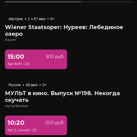
Австрия
•
1 ч 47 мин
•
6+
Wiener Staatsoper: Нуреев: Лебединое
озеро
балет
15:00
500 руб.
Зал ВИП
•
2D
Россия
•
46 мин
•
0+
МУЛЬТ в кино. Выпуск №198. Некогда
скучать
мультфильм
10:20
200 руб.
Зал 2, Синий
•
2D