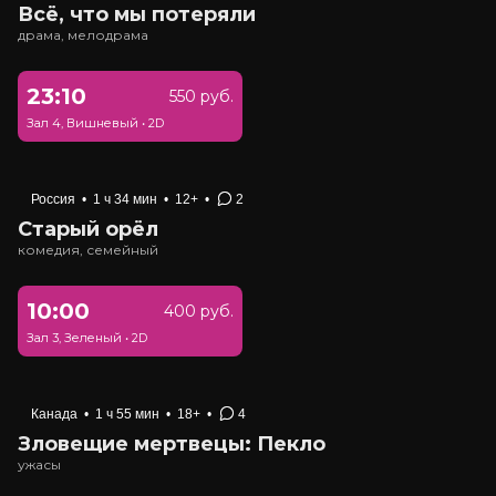
Всё, что мы потеряли
драма, мелодрама
23:10
550 руб.
Зал 4, Вишневый
•
2D
Россия
•
1 ч 34 мин
•
12+
•
2
Старый орёл
комедия, семейный
10:00
400 руб.
Зал 3, Зеленый
•
2D
Канада
•
1 ч 55 мин
•
18+
•
4
Зловещие мертвецы: Пекло
ужасы