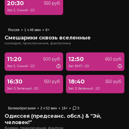
20:30
550 руб.
Зал 2, Синий
•
2D
Россия
•
1 ч 46 мин
•
6+
Смешарики сквозь вселенные
комедия, приключения, фантастика
11:20
12:50
500 руб.
650 руб.
Зал 2, Синий
•
2D
Зал ВИП
•
2D
16:30
18:40
550 руб.
550 руб.
Зал 3, Зеленый
•
2D
Зал 3, Зеленый
•
2D
Великобритания
•
2 ч 52 мин
•
18+
•
5
Одиссея (предсеанс. обсл.) & "Эй,
человек!"
боевик, приключения, фэнтези