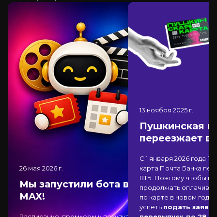
13 ноября 2025
г.
Пушкинская к
переезжает в
С 1 января 2026 года П
26 мая 2026
г.
карта Почта Банка
пер
ВТБ
. Поэтому чтобы вы
Мы запустили бота в
продолжать оплачиват
MAX!
по карте в новом году,
успеть
подать заявле
Расписание, премьеры и покупка
перевыпуск до 28 д