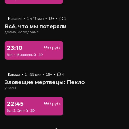
Испания
•
1 ч 47 мин
•
18+
•
1
Всё, что мы потеряли
драма, мелодрама
23:10
550 руб.
Зал 4, Вишневый
•
2D
Канада
•
1 ч 55 мин
•
18+
•
4
Зловещие мертвецы: Пекло
ужасы
22:45
550 руб.
Зал 2, Синий
•
2D