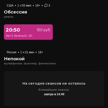
США
•
1 ч 55 мин
•
18+
•
3
Обсессия
ужасы
20:50
550 руб.
Зал 3, Зеленый
•
2D
Россия
•
1 ч 31 мин
•
18+
Непокой
мультфильм, триллер, фантастика
На сегодня сеансов не осталось
Ближайшие сеансы:
завтра в 14:40