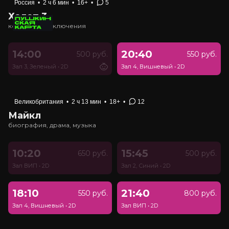
Россия
•
2 ч 6 мин
•
16+
•
5
Холоп 3
комедия, приключения
14:00
20:40
500 руб.
550 руб.
Зал 3, Зеленый
•
2D
Зал 4, Вишневый
•
2D
Великобритания
•
2 ч 13 мин
•
18+
•
12
Майкл
биография, драма, музыка
10:20
15:45
650 руб.
500 руб.
Зал ВИП
•
2D
Зал 2, Синий
•
2D
18:10
21:40
550 руб.
800 руб.
Зал 4, Вишневый
•
2D
Зал ВИП
•
2D