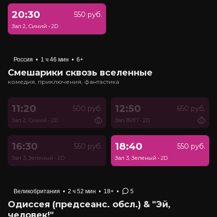
20:30
550 руб.
Зал 2, Синий
•
2D
Россия
•
1 ч 46 мин
•
6+
Смешарики сквозь вселенные
комедия, приключения, фантастика
11:20
12:50
500 руб.
650 руб.
Зал 2, Синий
•
2D
Зал ВИП
•
2D
16:30
18:40
550 руб.
550 руб.
Зал 3, Зеленый
•
2D
Зал 3, Зеленый
•
2D
Великобритания
•
2 ч 52 мин
•
18+
•
5
Одиссея (предсеанс. обсл.) & "Эй,
человек!"