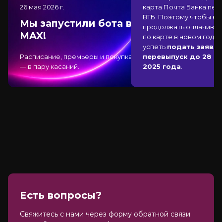
26 мая 2026
г.
карта Почта Банка
пер
ВТБ
. Поэтому чтобы вы
Мы запустили бота в
продолжать оплачиват
MAX!
по карте в новом году,
успеть
подать заявле
Расписание, премьеры и покупка
перевыпуск до 28 д
— в пару касаний.
2025 года
.
Есть вопросы?
Cвяжитесь с нами через форму обратной связи