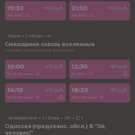
19:30
21:50
800 руб.
800 руб.
Зал ВИП
•
2D
Зал ВИП
•
2D
Россия
•
1 ч 46 мин
•
6+
Смешарики сквозь вселенные
комедия, приключения, фантастика
10:00
12:30
400 руб.
650 руб.
Зал 3, Зеленый
•
2D
Зал ВИП
•
2D
14:10
18:20
500 руб.
550 руб.
Зал 3, Зеленый
•
2D
Зал 3, Зеленый
•
2D
Великобритания
•
2 ч 52 мин
•
18+
•
5
Одиссея (предсеанс. обсл.) & "Эй,
человек!"