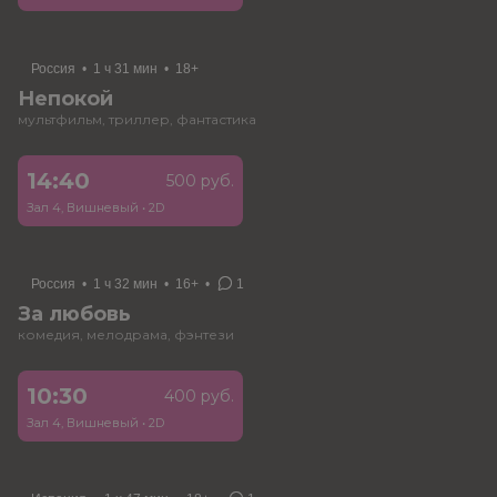
Россия
•
1 ч 31 мин
•
18+
Непокой
мультфильм, триллер, фантастика
14:40
500 руб.
Зал 4, Вишневый
•
2D
Россия
•
1 ч 32 мин
•
16+
•
1
За любовь
комедия, мелодрама, фэнтези
10:30
400 руб.
Зал 4, Вишневый
•
2D