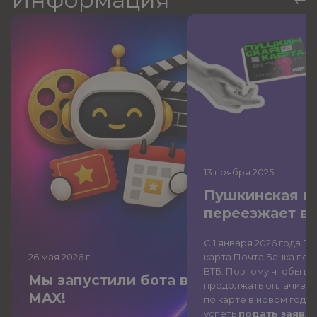
13 ноября 2025
г.
Пушкинская к
переезжает в
С 1 января 2026 года П
26 мая 2026
г.
карта Почта Банка
пер
ВТБ
. Поэтому чтобы вы
Мы запустили бота в
продолжать оплачиват
MAX!
по карте в новом году,
успеть
подать заявле