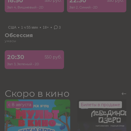
18:50
22:30
550 руб.
550 руб.
Зал 4, Вишневый
•
2D
Зал 2, Синий
•
2D
США
•
1 ч 55 мин
•
18+
•
3
Обсессия
ужасы
20:30
550 руб.
Зал 3, Зеленый
•
2D
Скоро в кино
с 8 августа
Билеты в продаже