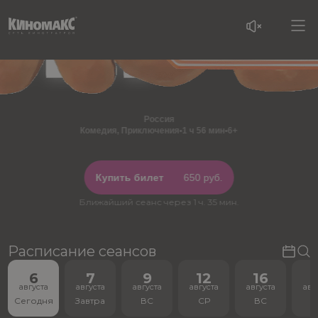
Россия
Комедия, Приключения
•
1 ч 56 мин
•
6+
Купить билет
650 руб.
Ближайший сеанс через 1 ч. 35 мин.
Расписание сеансов
6
7
9
12
16
1
августа
августа
августа
августа
августа
авг
Сегодня
Завтра
ВС
СР
ВС
С