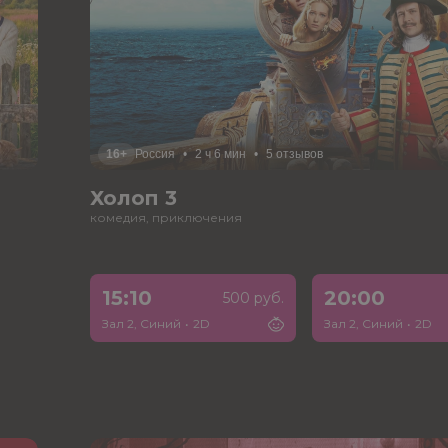
16+
Россия
•
2 ч 6 мин
•
5 отзывов
Холоп 3
комедия, приключения
15:10
20:00
500 руб.
Зал 2, Синий
•
2D
Зал 2, Синий
•
2D