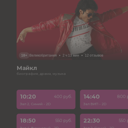
18+
Великобритания
•
2 ч 13 мин
•
12 отзывов
Майкл
биография, драма, музыка
10:20
14:40
400 руб.
800 
Зал 2, Синий
•
2D
Зал ВИП
•
2D
18:50
22:30
550 руб.
550 
Зал 4, Вишневый
•
2D
Зал 2, Синий
•
2D