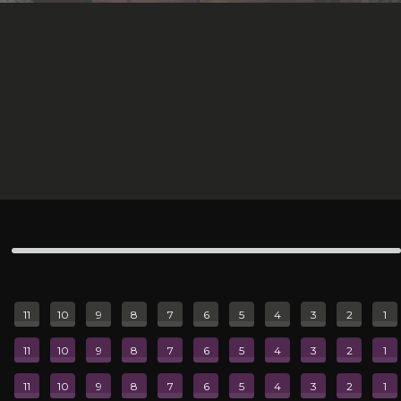
18+
Россия
•
1 ч 31 мин
Непокой
мультфильм, триллер, фантастика
14:40
500 руб.
Зал 4, Вишневый
•
2D
11
10
9
8
7
6
5
4
3
2
1
11
10
9
8
7
6
5
4
3
2
1
11
10
9
8
7
6
5
4
3
2
1