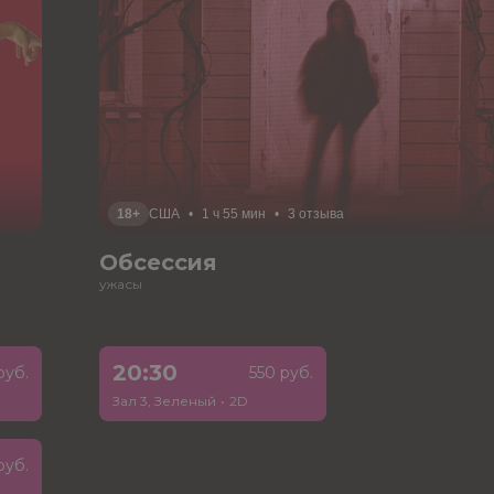
18+
США
•
1 ч 55 мин
•
3 отзыва
Обсессия
ужасы
20:30
руб.
550 руб.
Зал 3, Зеленый
•
2D
руб.