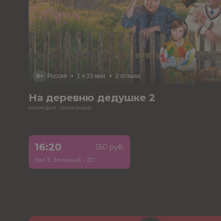
6+
Россия
•
1 ч 33 мин
•
2 отзыва
На деревню дедушке 2
комедия, семейный
16:20
550 руб.
Зал 3, Зеленый
•
2D