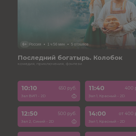
6+
Россия
•
1 ч 56 мин
•
5 отзывов
Последний богатырь. Колобок
комедия, приключения, фэнтези
10:10
11:40
650 руб.
400 
Зал ВИП
•
2D
Зал 1, Красный
•
2D
12:50
14:00
500 руб.
от 400 
Зал 2, Синий
•
2D
Зал 1, Красный
•
2D