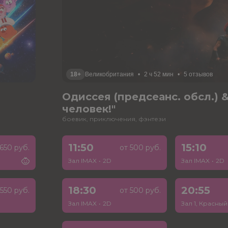
18+
Великобритания
•
2 ч 52 мин
•
5 отзывов
Одиссея (предсеанс. обсл.) &
человек!"
боевик, приключения, фэнтези
11:50
15:10
650 руб.
от 500 руб.
Зал IMAX
•
2D
Зал IMAX
•
2D
18:30
20:55
550 руб.
от 500 руб.
Зал IMAX
•
2D
Зал 1, Красный