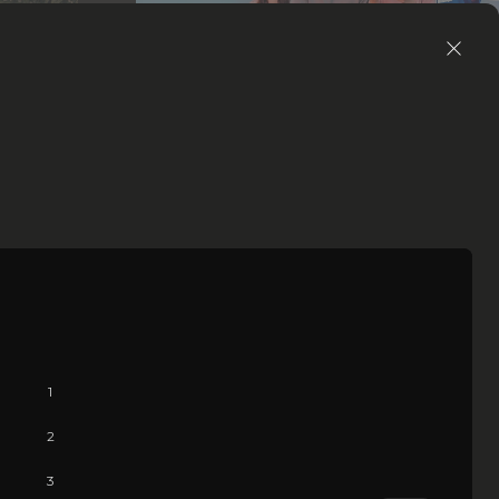
16+
Россия
•
1 ч 32 мин
•
1 отзыв
За любовь
комедия, мелодрама, фэнтези
10:30
400 руб.
Зал 4, Вишневый
•
2D
1
2
3