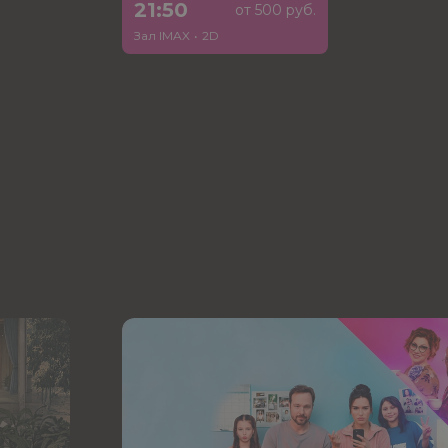
21:50
от 500 руб.
Зал IMAX
•
2D