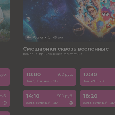
6+
Россия
•
1 ч 46 мин
Смешарики сквозь вселенные
комедия, приключения, фантастика
10:00
12:30
руб.
400 руб.
Зал 3, Зеленый
•
2D
Зал ВИП
•
2D
14:10
18:20
руб.
500 руб.
Зал 3, Зеленый
•
2D
Зал 3, Зеленый
•
2D