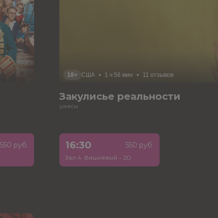
18+
США
•
1 ч 56 мин
•
11 отзывов
Закулисье реальности
ужасы
16:30
550 руб.
550 руб.
Зал 4, Вишневый
•
2D