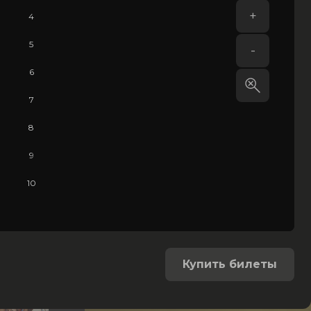
+
4
5
-
6
18+
Канада
•
1 ч 55 мин
•
3 отзыва
7
Зловещие мертвецы: Пекло
ужасы
8
9
21:20
550 руб.
10
Зал 4, Вишневый
•
2D
Купить билеты