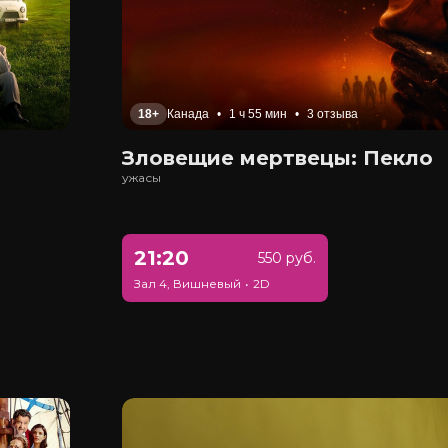
18+
Канада
•
1 ч 55 мин
•
3 отзыва
Зловещие мертвецы: Пекло
ужасы
21:20
550 руб.
Зал 4, Вишневый
•
2D