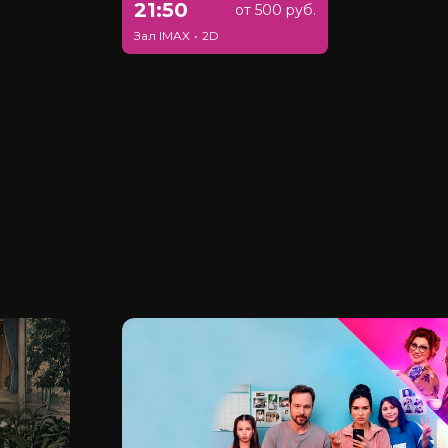
21:50
от 500 руб.
Зал IMAX
•
2D