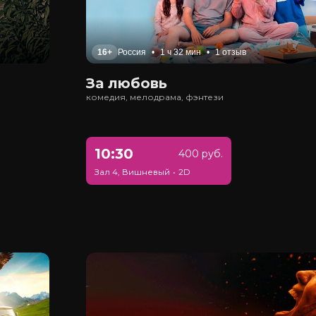
16+
Россия
•
1 ч 32 мин
•
1 отзыв
За любовь
комедия, мелодрама, фэнтези
10:30
400 руб.
Зал 4, Вишневый
•
2D