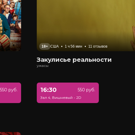
18+
США
•
1 ч 56 мин
•
11 отзывов
Закулисье реальности
ужасы
16:30
550 руб.
550 руб.
Зал 4, Вишневый
•
2D