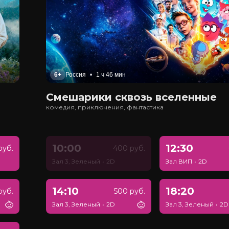
6+
Россия
•
1 ч 46 мин
Смешарики сквозь вселенные
комедия, приключения, фантастика
10:00
12:30
руб.
400 руб.
Зал 3, Зеленый
•
2D
Зал ВИП
•
2D
14:10
18:20
руб.
500 руб.
Зал 3, Зеленый
•
2D
Зал 3, Зеленый
•
2D