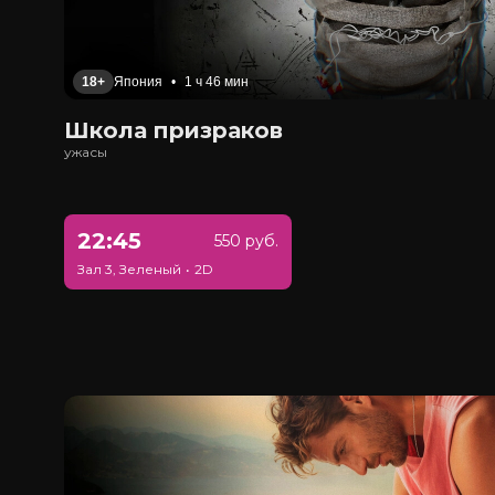
18+
Япония
•
1 ч 46 мин
Школа призраков
ужасы
22:45
550 руб.
Зал 3, Зеленый
•
2D