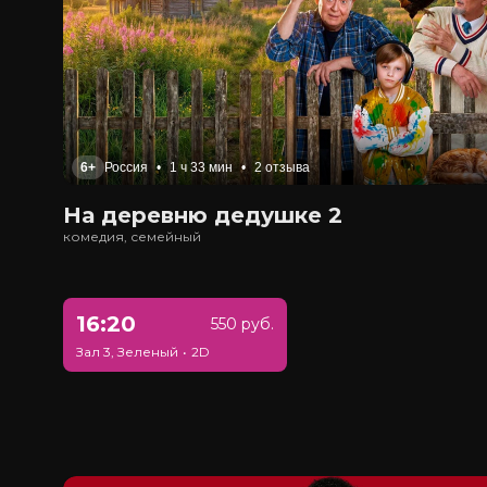
6+
Россия
•
1 ч 33 мин
•
2 отзыва
На деревню дедушке 2
комедия, семейный
16:20
550 руб.
Зал 3, Зеленый
•
2D