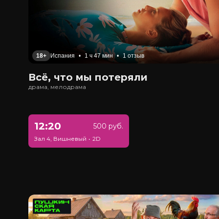
18+
Испания
•
1 ч 47 мин
•
1 отзыв
Всё, что мы потеряли
драма, мелодрама
12:20
500 руб.
Зал 4, Вишневый
•
2D