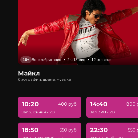
18+
Великобритания
•
2 ч 13 мин
•
12 отзывов
Майкл
биография, драма, музыка
10:20
14:40
400 руб.
800 
Зал 2, Синий
•
2D
Зал ВИП
•
2D
18:50
22:30
550 руб.
550 
Зал 4, Вишневый
•
2D
Зал 2, Синий
•
2D