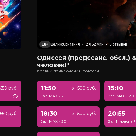
18+
Великобритания
•
2 ч 52 мин
•
5 отзывов
Одиссея (предсеанс. обсл.) &
человек!"
боевик, приключения, фэнтези
11:50
15:10
650 руб.
от 500 руб.
Зал IMAX
•
2D
Зал IMAX
•
2D
18:30
20:55
550 руб.
от 500 руб.
Зал IMAX
•
2D
Зал 1, Красный