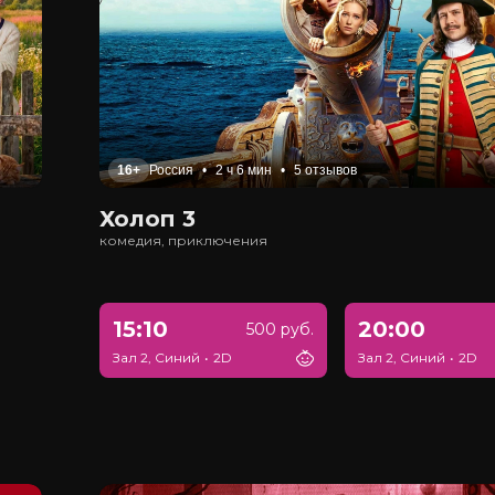
16+
Россия
•
2 ч 6 мин
•
5 отзывов
Холоп 3
комедия, приключения
15:10
20:00
500 руб.
Зал 2, Синий
•
2D
Зал 2, Синий
•
2D