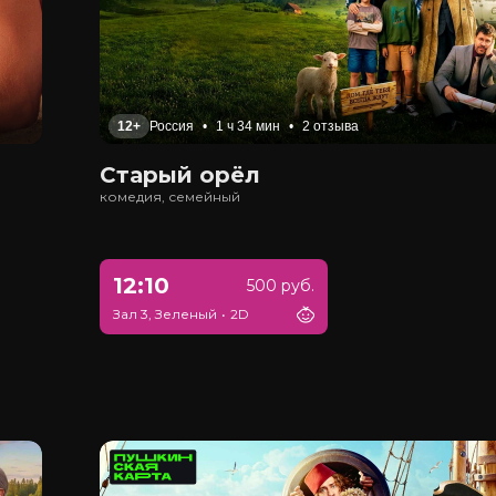
12+
Россия
•
1 ч 34 мин
•
2 отзыва
Старый орёл
комедия, семейный
12:10
500 руб.
Зал 3, Зеленый
•
2D