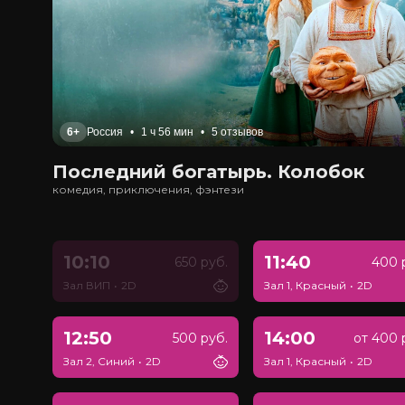
6+
Россия
•
1 ч 56 мин
•
5 отзывов
Последний богатырь. Колобок
комедия, приключения, фэнтези
10:10
11:40
650 руб.
400 
Зал ВИП
•
2D
Зал 1, Красный
•
2D
12:50
14:00
500 руб.
от 400 
Зал 2, Синий
•
2D
Зал 1, Красный
•
2D