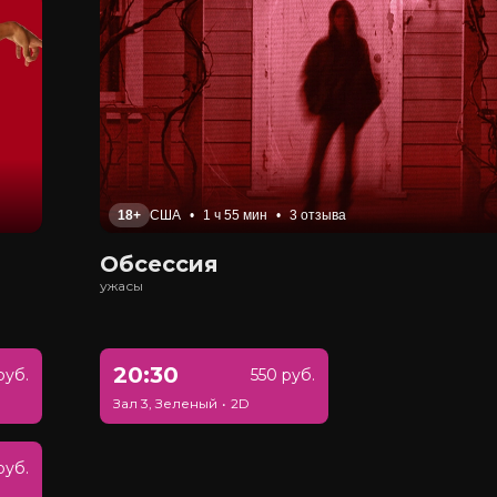
18+
США
•
1 ч 55 мин
•
3 отзыва
Обсессия
ужасы
20:30
руб.
550 руб.
Зал 3, Зеленый
•
2D
руб.