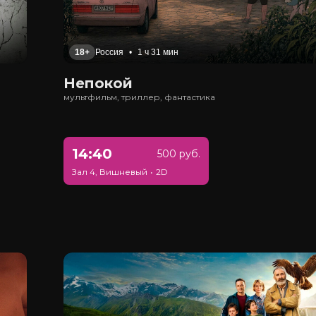
18+
Россия
•
1 ч 31 мин
Непокой
мультфильм, триллер, фантастика
14:40
500 руб.
Зал 4, Вишневый
•
2D