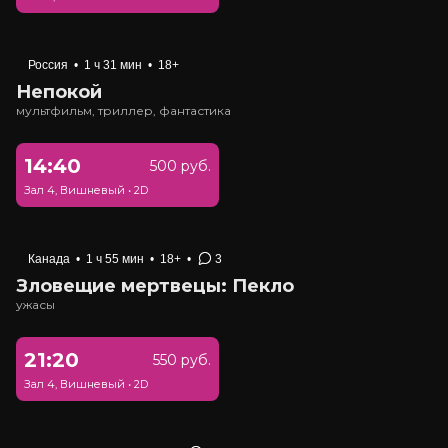
Россия
•
1 ч 31 мин
•
18+
Непокой
мультфильм, триллер, фантастика
14:40
500 руб.
Зал 4, Вишневый
•
2D
Канада
•
1 ч 55 мин
•
18+
•
3
Зловещие мертвецы: Пекло
ужасы
21:20
550 руб.
Зал 4, Вишневый
•
2D