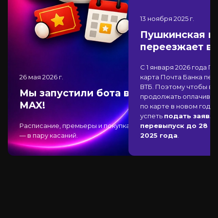
13 ноября 2025
г.
Пушкинская к
переезжает в
С 1 января 2026 года П
26 мая 2026
г.
карта Почта Банка
пер
ВТБ
. Поэтому чтобы вы
Мы запустили бота в
продолжать оплачиват
MAX!
по карте в новом году,
успеть
подать заявле
Расписание, премьеры и покупка
перевыпуск до 28 д
— в пару касаний.
2025 года
.