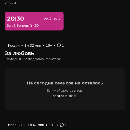
ужасы
20:30
550 руб.
Зал 3, Зеленый
•
2D
Россия
•
1 ч 32 мин
•
16+
•
1
За любовь
комедия, мелодрама, фэнтези
На сегодня сеансов не осталось
Ближайшие сеансы:
завтра в 10:30
Испания
•
1 ч 47 мин
•
18+
•
1