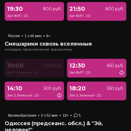
19:30
21:50
800 руб.
800 руб.
Зал ВИП
•
2D
Зал ВИП
•
2D
Россия
•
1 ч 46 мин
•
6+
Смешарики сквозь вселенные
комедия, приключения, фантастика
10:00
12:30
400 руб.
650 руб.
Зал 3, Зеленый
•
2D
Зал ВИП
•
2D
14:10
18:20
500 руб.
550 руб.
Зал 3, Зеленый
•
2D
Зал 3, Зеленый
•
2D
Великобритания
•
2 ч 52 мин
•
18+
•
5
Одиссея (предсеанс. обсл.) & "Эй,
человек!"