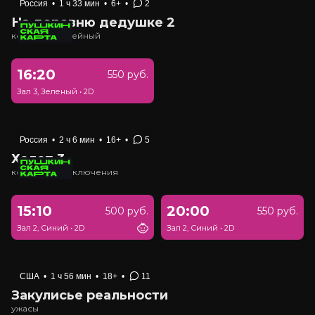
Россия
•
1 ч 33 мин
•
6+
•
2
На деревню дедушке 2
комедия, семейный
16:20
550 руб.
Зал 3, Зеленый
•
2D
Россия
•
2 ч 6 мин
•
16+
•
5
Холоп 3
комедия, приключения
15:10
20:00
500 руб.
550 руб.
Зал 2, Синий
•
2D
Зал 2, Синий
•
2D
США
•
1 ч 56 мин
•
18+
•
11
Закулисье реальности
ужасы