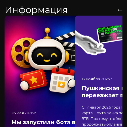
Информация
13 ноября 2025
г.
Пушкинская к
переезжает в
С 1 января 2026 года П
26 мая 2026
г.
карта Почта Банка
пер
ВТБ
. Поэтому чтобы вы
Мы запустили бота в
продолжать оплачиват