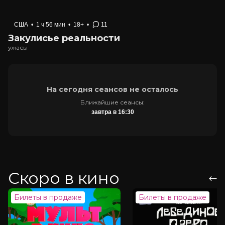
США
•
1 ч 56 мин
•
18+
•
11
Закулисье реальности
ужасы
На сегодня сеансов не осталось
Ближайшие сеансы:
завтра в 16:30
Скоро в кино
Билеты в продаже
Билеты в продаже