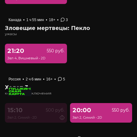
Канада
•
1 ч 55 мин
•
18+
•
3
Зловещие мертвецы: Пекло
ужасы
21:20
550 руб.
Зал 4, Вишневый
•
2D
Россия
•
2 ч 6 мин
•
16+
•
5
Холоп 3
комедия, приключения
15:10
20:00
500 руб.
550 руб.
Зал 2, Синий
•
2D
Зал 2, Синий
•
2D