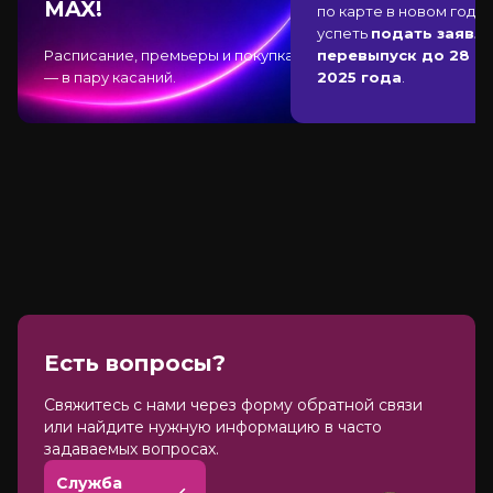
MAX!
по карте в новом году,
успеть
подать заявле
Расписание, премьеры и покупка
перевыпуск до 28 д
— в пару касаний.
2025 года
.
Есть вопросы?
Cвяжитесь с нами через форму обратной связи
или найдите нужную информацию в часто
задаваемых вопросах.
Служба