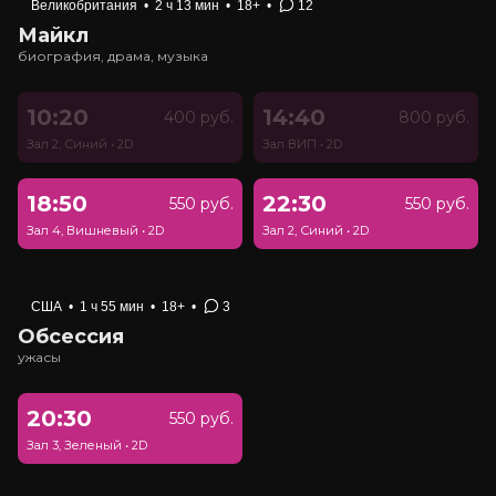
Великобритания
•
2 ч 13 мин
•
18+
•
12
Майкл
биография, драма, музыка
10:20
14:40
400 руб.
800 руб.
Зал 2, Синий
•
2D
Зал ВИП
•
2D
18:50
22:30
550 руб.
550 руб.
Зал 4, Вишневый
•
2D
Зал 2, Синий
•
2D
США
•
1 ч 55 мин
•
18+
•
3
Обсессия
ужасы
20:30
550 руб.
Зал 3, Зеленый
•
2D