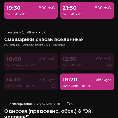
19:30
21:50
800 руб.
800 руб.
Зал ВИП
•
2D
Зал ВИП
•
2D
Россия
•
1 ч 46 мин
•
6+
Смешарики сквозь вселенные
комедия, приключения, фантастика
10:00
12:30
400 руб.
650 руб.
Зал 3, Зеленый
•
2D
Зал ВИП
•
2D
14:10
18:20
500 руб.
550 руб.
Зал 3, Зеленый
•
2D
Зал 3, Зеленый
•
2D
Великобритания
•
2 ч 52 мин
•
18+
•
5
Одиссея (предсеанс. обсл.) & "Эй,
человек!"