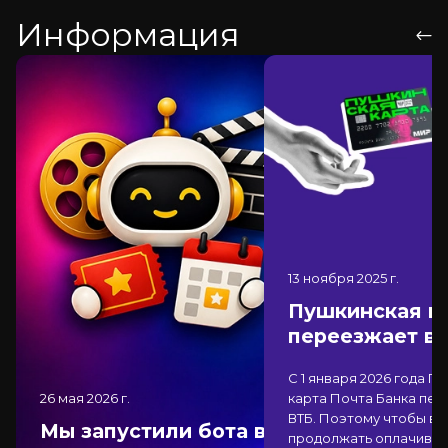
Информация
13 ноября 2025
г.
Пушкинская к
переезжает в
С 1 января 2026 года П
26 мая 2026
г.
карта Почта Банка
пер
ВТБ
. Поэтому чтобы вы
Мы запустили бота в
продолжать оплачиват