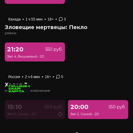
Канада
•
1 ч 55 мин
•
18+
•
3
Зловещие мертвецы: Пекло
ужасы
21:20
550 руб.
Зал 4, Вишневый
•
2D
Россия
•
2 ч 6 мин
•
16+
•
5
Холоп 3
комедия, приключения
15:10
20:00
500 руб.
550 руб.
Зал 2, Синий
•
2D
Зал 2, Синий
•
2D