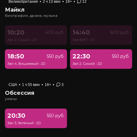
Великобритания
•
2 ч 13 мин
•
18+
•
12
Майкл
биография, драма, музыка
10:20
14:40
400 руб.
800 руб.
Зал 2, Синий
•
2D
Зал ВИП
•
2D
18:50
22:30
550 руб.
550 руб.
Зал 4, Вишневый
•
2D
Зал 2, Синий
•
2D
США
•
1 ч 55 мин
•
18+
•
3
Обсессия
ужасы
20:30
550 руб.
Зал 3, Зеленый
•
2D