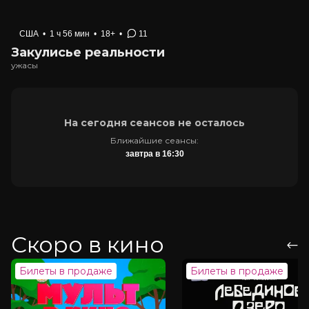
США
•
1 ч 56 мин
•
18+
•
11
Закулисье реальности
ужасы
На сегодня сеансов не осталось
Ближайшие сеансы:
завтра в 16:30
Скоро в кино
Билеты в продаже
Билеты в продаже