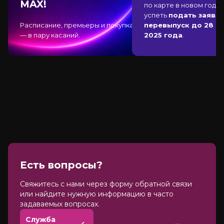
MAX!
по карте в новом году,
успеть
подать заявле
Расписание, премьеры и покупка
перевыпуск до 28 д
— в пару касаний.
2025 года
.
Есть вопросы?
Cвяжитесь с нами через форму обратной связи
или найдите нужную информацию в часто
задаваемых вопросах.
Служба