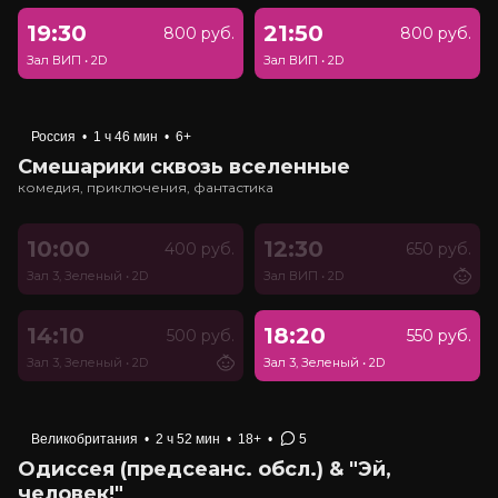
19:30
21:50
800 руб.
800 руб.
Зал ВИП
•
2D
Зал ВИП
•
2D
Россия
•
1 ч 46 мин
•
6+
Смешарики сквозь вселенные
комедия, приключения, фантастика
10:00
12:30
400 руб.
650 руб.
Зал 3, Зеленый
•
2D
Зал ВИП
•
2D
14:10
18:20
500 руб.
550 руб.
Зал 3, Зеленый
•
2D
Зал 3, Зеленый
•
2D
Великобритания
•
2 ч 52 мин
•
18+
•
5
Одиссея (предсеанс. обсл.) & "Эй,
человек!"