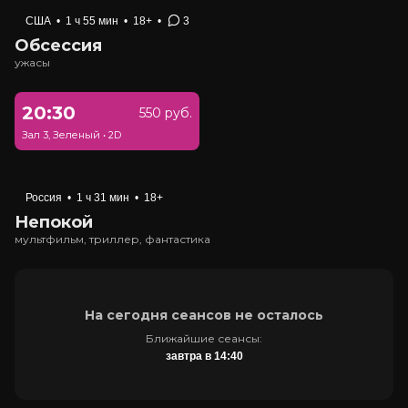
США
•
1 ч 55 мин
•
18+
•
3
Обсессия
ужасы
20:30
550 руб.
Зал 3, Зеленый
•
2D
Россия
•
1 ч 31 мин
•
18+
Непокой
мультфильм, триллер, фантастика
На сегодня сеансов не осталось
Ближайшие сеансы:
завтра в 14:40