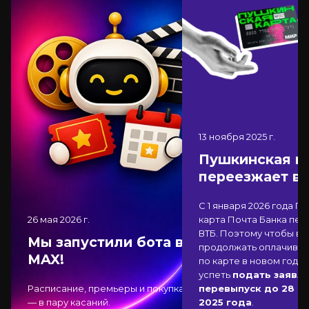
13 ноября 2025
г.
Пушкинская к
переезжает в
С 1 января 2026 года П
26 мая 2026
г.
карта Почта Банка
пер
ВТБ
. Поэтому чтобы вы
Мы запустили бота в
продолжать оплачиват
MAX!
по карте в новом году,
успеть
подать заявле
Расписание, премьеры и покупка
перевыпуск до 28 д
— в пару касаний.
2025 года
.