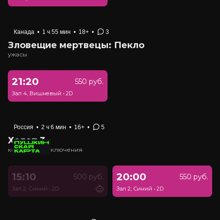
Канада
•
1 ч 55 мин
•
18+
•
3
Зловещие мертвецы: Пекло
ужасы
21:20
550 руб.
Зал 4, Вишневый
•
2D
Россия
•
2 ч 6 мин
•
16+
•
5
Холоп 3
комедия, приключения
15:10
20:00
500 руб.
550 руб.
Зал 2, Синий
•
2D
Зал 2, Синий
•
2D