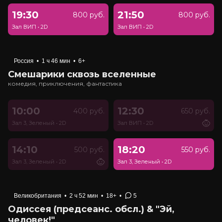
19:30
21:50
800 руб.
800 руб.
Зал ВИП
•
2D
Зал ВИП
•
2D
Россия
•
1 ч 46 мин
•
6+
Смешарики сквозь вселенные
комедия, приключения, фантастика
10:00
12:30
400 руб.
650 руб.
Зал 3, Зеленый
•
2D
Зал ВИП
•
2D
14:10
18:20
500 руб.
550 руб.
Зал 3, Зеленый
•
2D
Зал 3, Зеленый
•
2D
Великобритания
•
2 ч 52 мин
•
18+
•
5
Одиссея (предсеанс. обсл.) & "Эй,
человек!"