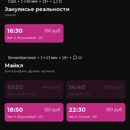
США
•
1 ч 56 мин
•
18+
•
11
Закулисье реальности
ужасы
16:30
550 руб.
Зал 4, Вишневый
•
2D
Великобритания
•
2 ч 13 мин
•
18+
•
12
Майкл
биография, драма, музыка
10:20
14:40
400 руб.
800 руб.
Зал 2, Синий
•
2D
Зал ВИП
•
2D
18:50
22:30
550 руб.
550 руб.
Зал 4, Вишневый
•
2D
Зал 2, Синий
•
2D