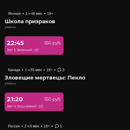
Япония
•
1 ч 46 мин
•
18+
Школа призраков
ужасы
22:45
550 руб.
Зал 3, Зеленый
•
2D
Канада
•
1 ч 55 мин
•
18+
•
3
Зловещие мертвецы: Пекло
ужасы
21:20
550 руб.
Зал 4, Вишневый
•
2D
Россия
•
2 ч 6 мин
•
16+
•
5