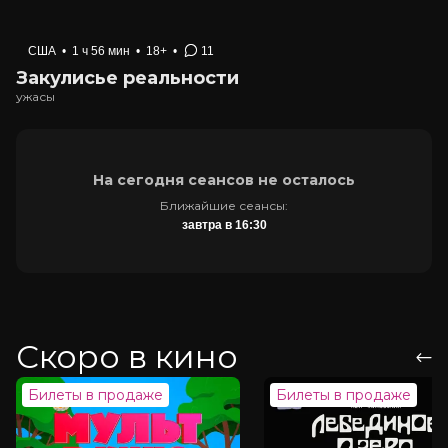
США
•
1 ч 56 мин
•
18+
•
11
Закулисье реальности
ужасы
На сегодня сеансов не осталось
Ближайшие сеансы:
завтра в 16:30
Скоро в кино
Билеты в продаже
Билеты в продаже