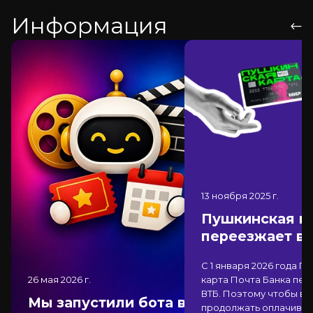
Информация
13 ноября 2025
г.
Пушкинская к
переезжает в
С 1 января 2026 года П
26 мая 2026
г.
карта Почта Банка
пер
ВТБ
. Поэтому чтобы вы
Мы запустили бота в
продолжать оплачиват