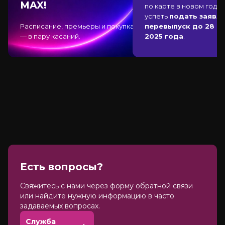
MAX!
по карте в новом году,
успеть
подать заявле
Расписание, премьеры и покупка
перевыпуск до 28 д
— в пару касаний.
2025 года
.
Есть вопросы?
Cвяжитесь с нами через форму обратной связи
или найдите нужную информацию в часто
задаваемых вопросах.
Служба