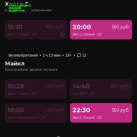
Холоп 3
комедия, приключения
15:10
20:00
500 руб.
550 руб.
Зал 2, Синий
•
2D
Зал 2, Синий
•
2D
Великобритания
•
2 ч 13 мин
•
18+
•
12
Майкл
биография, драма, музыка
10:20
14:40
400 руб.
800 руб.
Зал 2, Синий
•
2D
Зал ВИП
•
2D
18:50
22:30
550 руб.
550 руб.
Зал 4, Вишневый
•
2D
Зал 2, Синий
•
2D