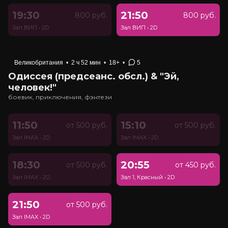
19:30
21:50
800 руб.
800 руб.
Зал ВИП
•
2D
Зал ВИП
•
2D
Великобритания
•
2 ч 52 мин
•
18+
•
5
Одиссея (предсеанс. обсл.) & "Эй,
человек!"
боевик, приключения, фэнтези
11:50
15:10
от 500 руб.
от 500 руб.
Зал IMAX
•
2D
Зал IMAX
•
2D
18:30
20:55
от 500 руб.
от 450 руб.
Зал IMAX
•
2D
Зал 1, Красный
•
2D
21:50
от 500 руб.
Зал IMAX
•
2D