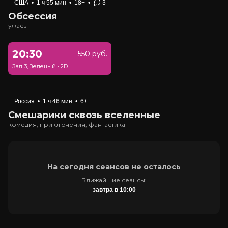
США
•
1 ч 55 мин
•
18+
•
3
Обсессия
ужасы
20:30
550 руб.
Зал 3, Зеленый
•
2D
Россия
•
1 ч 46 мин
•
6+
Смешарики сквозь вселенные
комедия, приключения, фантастика
На сегодня сеансов не осталось
Ближайшие сеансы:
завтра в 10:00