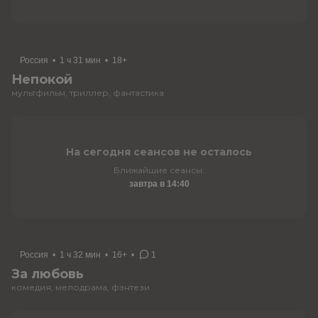
Россия
•
1 ч 31 мин
•
18+
Непокой
мультфильм, триллер, фантастика
На сегодня сеансов не осталось
Ближайшие сеансы:
завтра в 14:40
Россия
•
1 ч 32 мин
•
16+
•
1
За любовь
комедия, мелодрама, фэнтези