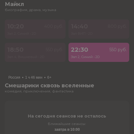
Майкл
биография, драма, музыка
10:20
14:40
400 руб.
800 руб.
Зал 2, Синий
•
2D
Зал ВИП
•
2D
18:50
22:30
550 руб.
550 руб.
Зал 4, Вишневый
•
2D
Зал 2, Синий
•
2D
Россия
•
1 ч 46 мин
•
6+
Смешарики сквозь вселенные
комедия, приключения, фантастика
На сегодня сеансов не осталось
Ближайшие сеансы:
завтра в 10:00