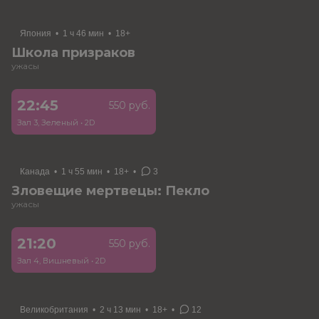
Япония
•
1 ч 46 мин
•
18+
Школа призраков
ужасы
22:45
550 руб.
Зал 3, Зеленый
•
2D
Канада
•
1 ч 55 мин
•
18+
•
3
Зловещие мертвецы: Пекло
ужасы
21:20
550 руб.
Зал 4, Вишневый
•
2D
Великобритания
•
2 ч 13 мин
•
18+
•
12