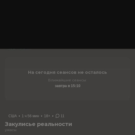
завтра в 16:20
Россия
•
2 ч 6 мин
•
16+
•
5
Холоп 3
комедия, приключения
На сегодня сеансов не осталось
Ближайшие сеансы:
завтра в 15:10
США
•
1 ч 56 мин
•
18+
•
11
Закулисье реальности
ужасы