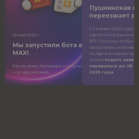
Пушкинская к
переезжает в
С 1 января 2026 года П
26 мая 2026
г.
карта Почта Банка
пер
ВТБ
. Поэтому чтобы вы
Мы запустили бота в
продолжать оплачиват
MAX!
по карте в новом году,
успеть
подать заявле
Расписание, премьеры и покупка
перевыпуск до 28 д
— в пару касаний.
2025 года
.