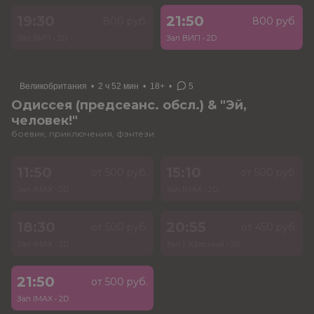
19:30
21:50
800 руб.
800 руб.
Зал ВИП
•
2D
Зал ВИП
•
2D
Великобритания
•
2 ч 52 мин
•
18+
•
5
Одиссея (предсеанс. обсл.) & "Эй,
человек!"
боевик, приключения, фэнтези
11:50
15:10
от 500 руб.
от 500 руб.
Зал IMAX
•
2D
Зал IMAX
•
2D
18:30
20:55
от 500 руб.
от 450 руб.
Зал IMAX
•
2D
Зал 1, Красный
•
2D
21:50
от 500 руб.
Зал IMAX
•
2D