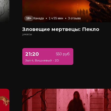
18+
Канада
•
1 ч 55 мин
•
3 отзыва
Зловещие мертвецы: Пекло
ужасы
21:20
550 руб.
Зал 4, Вишневый
•
2D