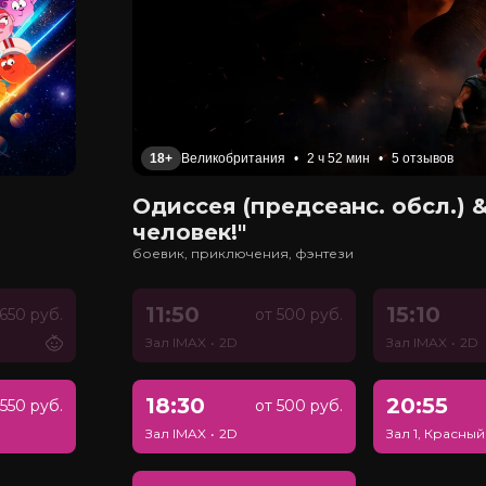
18+
Великобритания
•
2 ч 52 мин
•
5 отзывов
Одиссея (предсеанс. обсл.) &
человек!"
боевик, приключения, фэнтези
11:50
15:10
650 руб.
от 500 руб.
Зал IMAX
•
2D
Зал IMAX
•
2D
18:30
20:55
550 руб.
от 500 руб.
Зал IMAX
•
2D
Зал 1, Красный