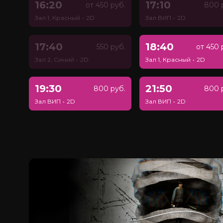
16:20
17:10
от 450 руб.
800 
Зал 1, Красный
•
2D
Зал ВИП
•
2D
17:40
18:40
550 руб.
от 450 
Зал 2, Синий
•
2D
Зал 1, Красный
•
2D
19:30
21:50
800 руб.
800 
Зал ВИП
•
2D
Зал ВИП
•
2D