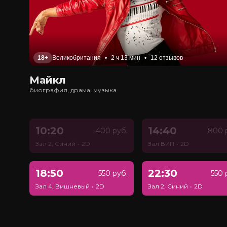
18+
Великобритания
•
2 ч 13 мин
•
12 отзывов
Майкл
биография, драма, музыка
10:20
14:40
400 руб.
800 
Зал 2, Синий
•
2D
Зал ВИП
•
2D
18:50
22:30
550 руб.
550 
Зал 4, Вишневый
•
2D
Зал 2, Синий
•
2D