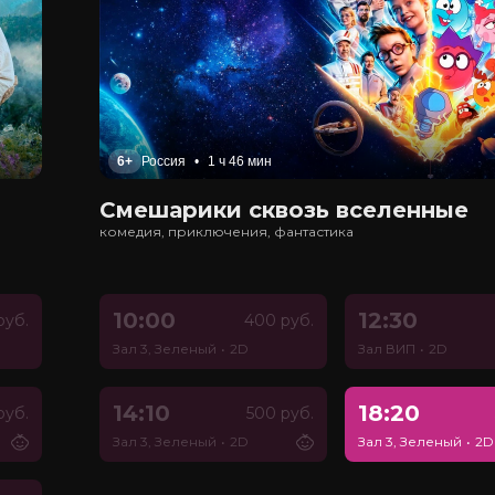
6+
Россия
•
1 ч 46 мин
Смешарики сквозь вселенные
комедия, приключения, фантастика
10:00
12:30
руб.
400 руб.
Зал 3, Зеленый
•
2D
Зал ВИП
•
2D
14:10
18:20
руб.
500 руб.
Зал 3, Зеленый
•
2D
Зал 3, Зеленый
•
2D