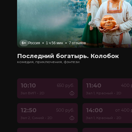
6+
Россия
•
1 ч 56 мин
•
7 отзывов
Последний богатырь. Колобок
комедия, приключения, фэнтези
10:10
11:40
650 руб.
400 
Зал ВИП
•
2D
Зал 1, Красный
•
2D
12:50
14:00
500 руб.
от 400 
Зал 2, Синий
•
2D
Зал 1, Красный
•
2D