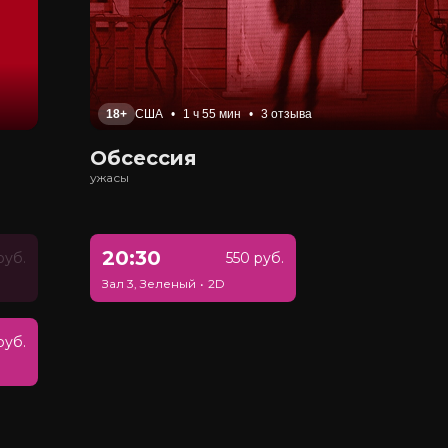
18+
США
•
1 ч 55 мин
•
3 отзыва
Обсессия
ужасы
20:30
руб.
550 руб.
Зал 3, Зеленый
•
2D
руб.