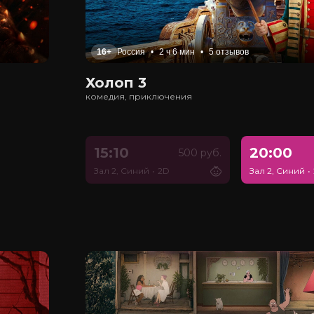
16+
Россия
•
2 ч 6 мин
•
5 отзывов
Холоп 3
комедия, приключения
15:10
20:00
500 руб.
Зал 2, Синий
•
2D
Зал 2, Синий
•