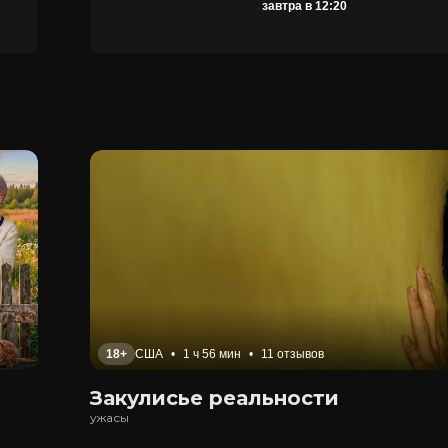
завтра в 12:20
18+
США
•
1 ч 56 мин
•
11 отзывов
Закулисье реальности
ужасы