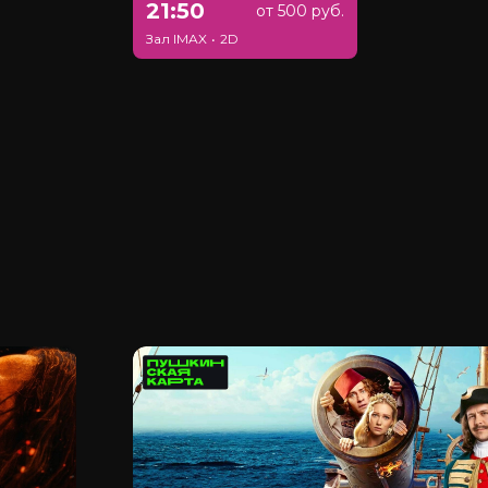
21:50
от 500 руб.
Зал IMAX
•
2D