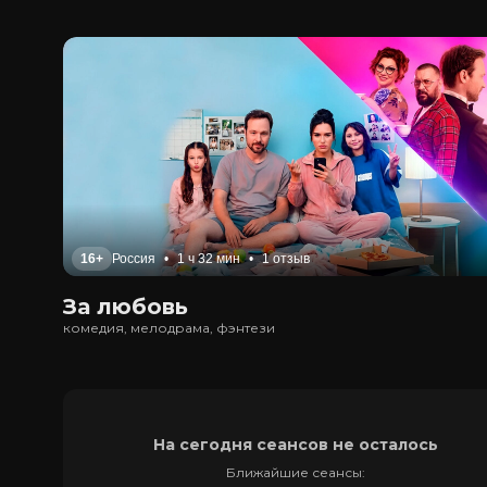
16+
Россия
•
1 ч 32 мин
•
1 отзыв
За любовь
комедия, мелодрама, фэнтези
На сегодня сеансов не осталось
Ближайшие сеансы: