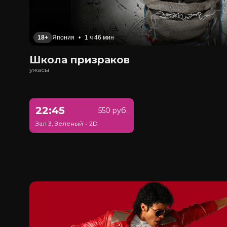
18+
Япония
•
1 ч 46 мин
Школа призраков
ужасы
22:45
550 руб.
Зал 3, Зеленый
•
2D