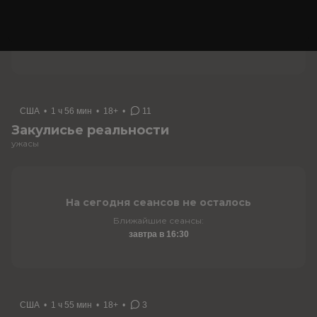
На сегодня сеансов не осталось
Ближайшие сеансы:
завтра в 15:10
США
•
1 ч 56 мин
•
18+
•
11
Закулисье реальности
ужасы
На сегодня сеансов не осталось
Ближайшие сеансы:
завтра в 16:30
США
•
1 ч 55 мин
•
18+
•
3