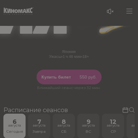
Япония
Ужасы
•
1 ч 46 мин
•
18+
Купить билет
550 руб.
Ближайший сеанс через 32 мин.
Расписание сеансов
6
7
8
9
12
1
августа
августа
августа
августа
августа
авг
Сегодня
Завтра
СБ
ВС
СР
В