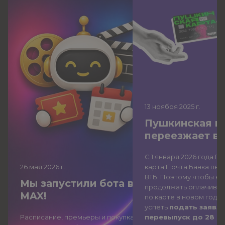
13 ноября 2025
г.
Пушкинская к
переезжает в
С 1 января 2026 года П
26 мая 2026
г.
карта Почта Банка
пер
ВТБ
. Поэтому чтобы вы
Мы запустили бота в
продолжать оплачиват
MAX!
по карте в новом году,
успеть
подать заявле
Расписание, премьеры и покупка
перевыпуск до 28 д