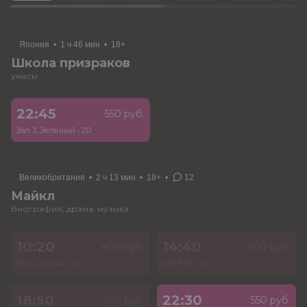
Япония
•
1 ч 46 мин
•
18+
Школа призраков
ужасы
22:45
550 руб.
Зал 3, Зеленый
•
2D
Великобритания
•
2 ч 13 мин
•
18+
•
12
Майкл
биография, драма, музыка
10:20
14:40
400 руб.
800 руб.
Зал 2, Синий
•
2D
Зал ВИП
•
2D
18:50
22:30
550 руб.
550 руб.