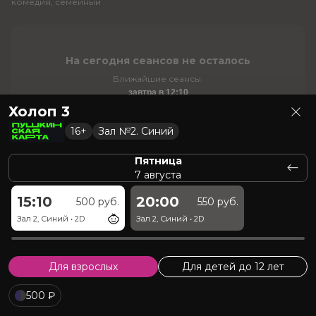
комедия, семейный
На сегодня сеансов не осталось
Ближайшие сеансы:
завтра в 12:10
Холоп 3
16+
Зал №2. Синий
Пятница
Канада
•
1 ч 55 мин
•
18+
•
3
7 августа
Зловещие мертвецы: Пекло
ужасы
15:10
20:00
500 руб.
550 руб.
Зал 2, Синий
•
2D
Зал 2, Синий
•
2D
На сегодня сеансов не осталось
Для взрослых
Для детей до 12 лет
Ближайшие сеансы:
завтра в 21:20
500 ₽