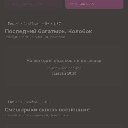
Зал 4, Вишневый
•
2D
Зал 2, Синий
•
2D
Россия
•
1 ч 56 мин
•
6+
•
7
Последний богатырь. Колобок
комедия, приключения, фэнтези
На сегодня сеансов не осталось
Ближайшие сеансы:
завтра в 10:10
Россия
•
1 ч 46 мин
•
6+
Смешарики сквозь вселенные
комедия, приключения, фантастика