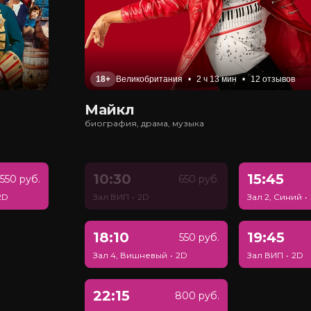
18+
Великобритания
•
2 ч 13 мин
•
12 отзывов
Майкл
биография, драма, музыка
10:30
15:45
550 руб.
650 руб.
2D
Зал ВИП
•
2D
Зал 2, Синий
•
18:10
19:45
550 руб.
Зал 4, Вишневый
•
2D
Зал ВИП
•
2D
22:15
800 руб.