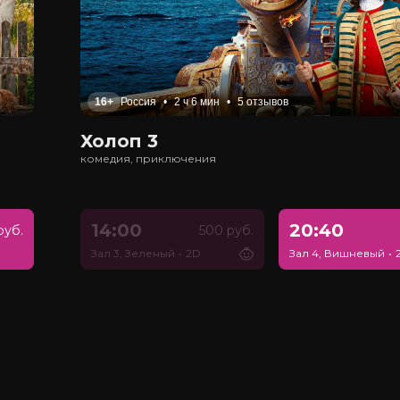
16+
Россия
•
2 ч 6 мин
•
5 отзывов
Холоп 3
комедия, приключения
14:00
20:40
руб.
500 руб.
Зал 3, Зеленый
•
2D
Зал 4, Вишневый
•