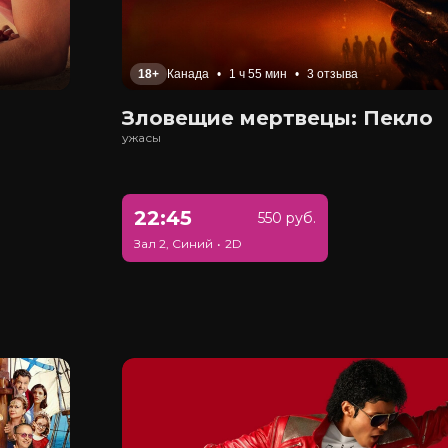
18+
Канада
•
1 ч 55 мин
•
3 отзыва
Зловещие мертвецы: Пекло
ужасы
22:45
550 руб.
Зал 2, Синий
•
2D