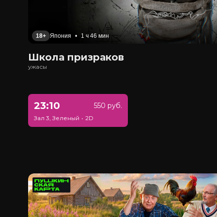
18+
Япония
•
1 ч 46 мин
Школа призраков
ужасы
23:10
550 руб.
Зал 3, Зеленый
•
2D