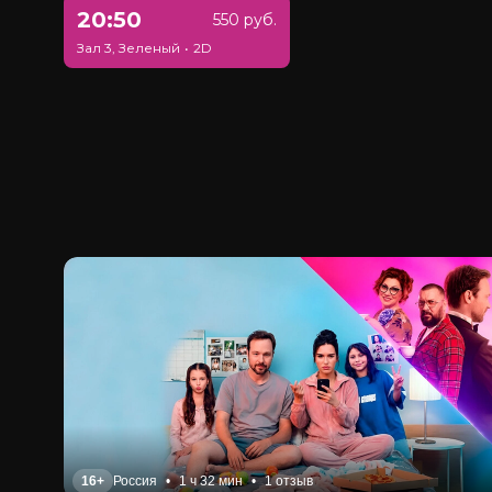
20:50
550 руб.
Зал 3, Зеленый
•
2D
16+
Россия
•
1 ч 32 мин
•
1 отзыв