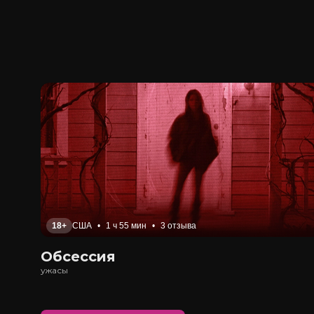
18+
США
•
1 ч 55 мин
•
3 отзыва
Обсессия
ужасы