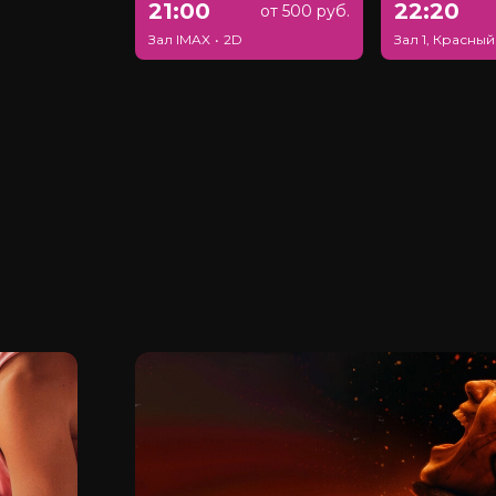
21:00
22:20
от 500 руб.
Зал IMAX
•
2D
Зал 1, Красный