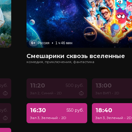
6+
Россия
•
1 ч 46 мин
Смешарики сквозь вселенные
комедия, приключения, фантастика
11:20
13:00
руб.
500 руб.
Зал 2, Синий
•
2D
Зал ВИП
•
2D
16:30
18:40
руб.
550 руб.
Зал 3, Зеленый
•
2D
Зал 3, Зеленый
•
2D