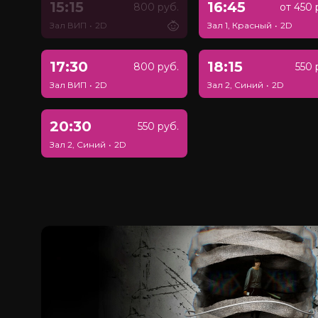
15:15
16:45
800 руб.
от 450 
Зал ВИП
•
2D
Зал 1, Красный
•
2D
17:30
18:15
800 руб.
550 
Зал ВИП
•
2D
Зал 2, Синий
•
2D
20:30
550 руб.
Зал 2, Синий
•
2D