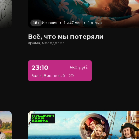
18+
Испания
•
1 ч 47 мин
•
1 отзыв
Всё, что мы потеряли
драма, мелодрама
23:10
550 руб.
Зал 4, Вишневый
•
2D