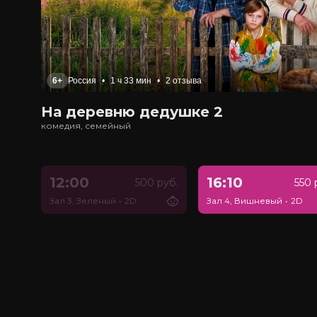
6+
Россия
•
1 ч 33 мин
•
2 отзыва
На деревню дедушке 2
комедия, семейный
12:00
16:10
500 руб.
550 
Зал 3, Зеленый
•
2D
Зал 4, Вишневый
•
2D