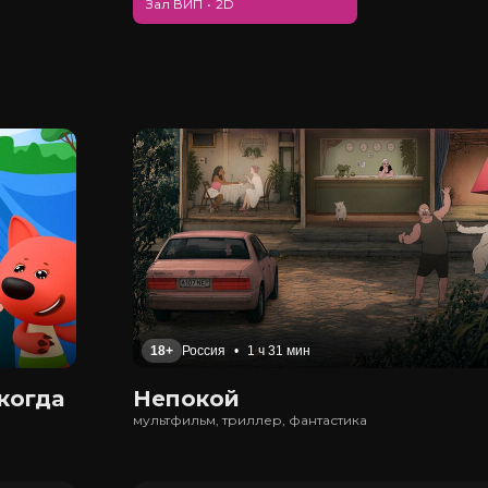
Зал ВИП
•
2D
18+
Россия
•
1 ч 31 мин
когда
Непокой
мультфильм, триллер, фантастика