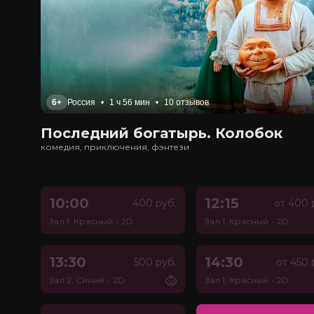
6+
Россия
•
1 ч 56 мин
•
10 отзывов
Последний богатырь. Колобок
комедия, приключения, фэнтези
10:00
12:15
400 руб.
от 400 
Зал 1, Красный
•
2D
Зал 1, Красный
•
2D
13:30
14:30
500 руб.
от 450 
Зал 2, Синий
•
2D
Зал 1, Красный
•
2D