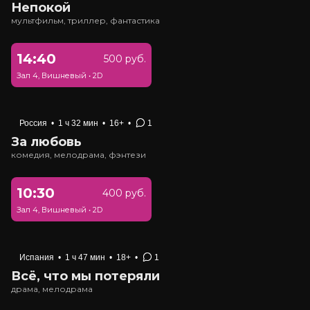
Непокой
мультфильм, триллер, фантастика
14:40
500 руб.
Зал 4, Вишневый
•
2D
Россия
•
1 ч 32 мин
•
16+
•
1
За любовь
комедия, мелодрама, фэнтези
10:30
400 руб.
Зал 4, Вишневый
•
2D
Испания
•
1 ч 47 мин
•
18+
•
1
Всё, что мы потеряли
драма, мелодрама