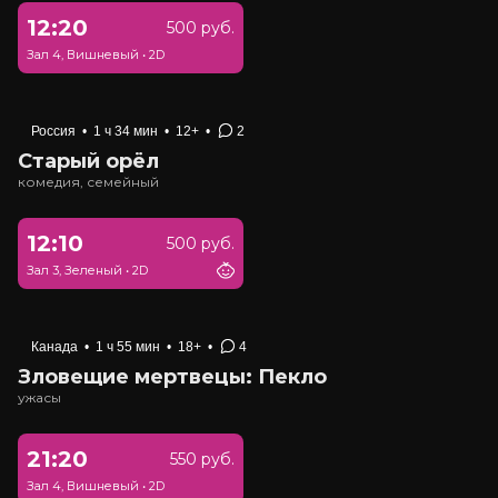
12:20
500 руб.
Зал 4, Вишневый
•
2D
Россия
•
1 ч 34 мин
•
12+
•
2
Старый орёл
комедия, семейный
12:10
500 руб.
Зал 3, Зеленый
•
2D
Канада
•
1 ч 55 мин
•
18+
•
4
Зловещие мертвецы: Пекло
ужасы
21:20
550 руб.
Зал 4, Вишневый
•
2D