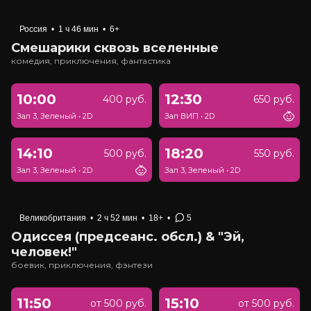
Россия
•
1 ч 46 мин
•
6+
Смешарики сквозь вселенные
комедия, приключения, фантастика
10:00
12:30
400 руб.
650 руб.
Зал 3, Зеленый
•
2D
Зал ВИП
•
2D
14:10
18:20
500 руб.
550 руб.
Зал 3, Зеленый
•
2D
Зал 3, Зеленый
•
2D
Великобритания
•
2 ч 52 мин
•
18+
•
5
Одиссея (предсеанс. обсл.) & "Эй,
человек!"
боевик, приключения, фэнтези
11:50
15:10
от 500 руб.
от 500 руб.