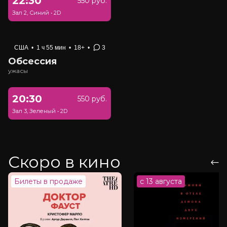
22:30
550 руб.
Зал 2, Синий
•
2D
США
•
1 ч 55 мин
•
18+
•
3
Обсессия
ужасы
20:30
550 руб.
Зал 3, Зеленый
•
2D
Скоро в кино
Билеты в продаже
с 13 августа