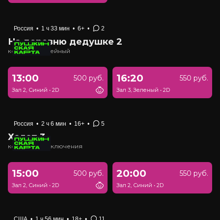
Россия
•
1 ч 33 мин
•
6+
•
2
На деревню дедушке 2
комедия, семейный
13:00
16:20
500 руб.
550 руб.
Зал 2, Синий
•
2D
Зал 3, Зеленый
•
2D
Россия
•
2 ч 6 мин
•
16+
•
5
Холоп 3
комедия, приключения
15:00
20:00
500 руб.
550 руб.
Зал 2, Синий
•
2D
Зал 2, Синий
•
2D
США
•
1 ч 56 мин
•
18+
•
11