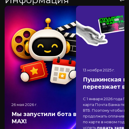
13 ноября 2025
г.
Пушкинская к
переезжает в
С 1 января 2026 года П
26 мая 2026
г.
карта Почта Банка
пер
ВТБ
. Поэтому чтобы вы
Мы запустили бота в
продолжать оплачиват
MAX!
по карте в новом году,
успеть
подать заявле