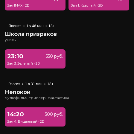
Зал IMAX
•
2D
Зал 1, Красный
•
2D
Япония
•
1 ч 46 мин
•
18+
Школа призраков
ужасы
23:10
550 руб.
Зал 3, Зеленый
•
2D
Россия
•
1 ч 31 мин
•
18+
Непокой
мультфильм, триллер, фантастика
14:20
500 руб.
Зал 4, Вишневый
•
2D