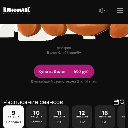
Австрия
Балет
•
1 ч 47 мин
•
6+
Купить билет
500 руб.
Ближайший сеанс через 2 ч. 44 мин.
Расписание сеансов
9
10
11
12
16
1
августа
августа
августа
августа
августа
авг
Сегодня
Завтра
ВТ
СР
ВС
С