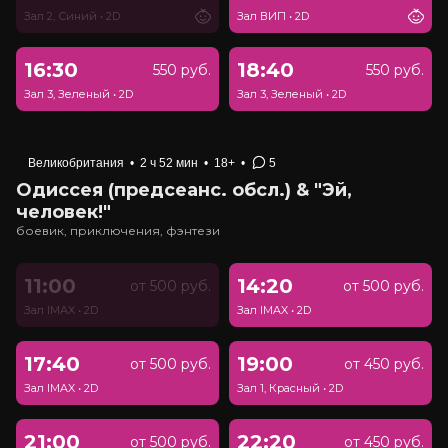
Зал 2, Синий
•
2D
Зал ВИП
•
2D
16:30
18:40
550 руб.
550 руб.
Зал 3, Зеленый
•
2D
Зал 3, Зеленый
•
2D
Великобритания
•
2 ч 52 мин
•
18+
•
5
Одиссея (предсеанс. обсл.) & "Эй,
человек!"
боевик, приключения, фэнтези
11:00
14:20
от 500 руб.
от 500 руб.
Зал IMAX
•
2D
Зал IMAX
•
2D
17:40
19:00
от 500 руб.
от 450 руб.
Зал IMAX
•
2D
Зал 1, Красный
•
2D
21:00
22:20
от 500 руб.
от 450 руб.