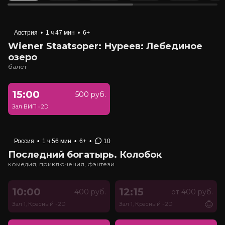
Австрия
•
1 ч 47 мин
•
6+
Wiener Staatsoper: Нуреев: Лебединое
озеро
балет
15:00
500 руб.
Зал ВИП
•
2D
Россия
•
1 ч 56 мин
•
6+
•
10
Последний богатырь. Колобок
комедия, приключения, фэнтези
10:00
12:15
400 руб.
от 400 руб.
Зал 1, Красный
•
2D
Зал 1, Красный
•
2D