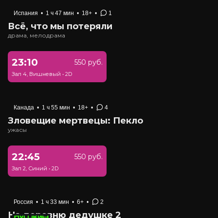
Испания
•
1 ч 47 мин
•
18+
•
1
Всё, что мы потеряли
драма, мелодрама
23:10
550 руб.
Зал 4, Вишневый
•
2D
Канада
•
1 ч 55 мин
•
18+
•
4
Зловещие мертвецы: Пекло
ужасы
22:45
550 руб.
Зал 2, Синий
•
2D
Россия
•
1 ч 33 мин
•
6+
•
2
На деревню дедушке 2