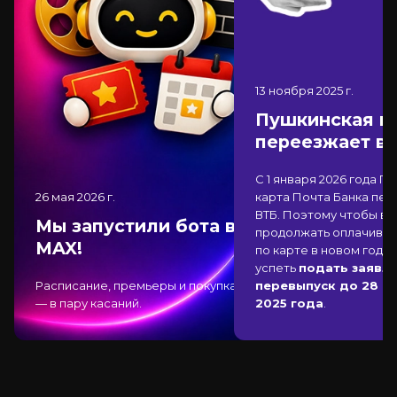
13 ноября 2025
г.
Пушкинская к
переезжает в
С 1 января 2026 года П
26 мая 2026
г.
карта Почта Банка
пер
ВТБ
. Поэтому чтобы вы
Мы запустили бота в
продолжать оплачиват
MAX!
по карте в новом году,
успеть
подать заявле
Расписание, премьеры и покупка
перевыпуск до 28 д
— в пару касаний.
2025 года
.