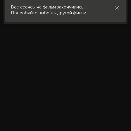
использования cookies
.
Все сеансы на фильм закончились.
Попробуйте выбрать другой фильм.
Принять