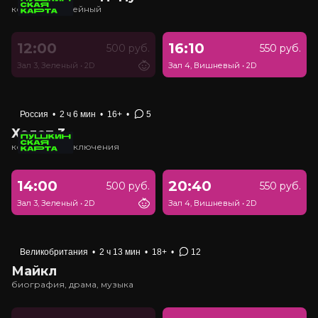
комедия, семейный
12:00
16:10
500 руб.
550 руб.
Зал 3, Зеленый
•
2D
Зал 4, Вишневый
•
2D
Россия
•
2 ч 6 мин
•
16+
•
5
Холоп 3
комедия, приключения
14:00
20:40
500 руб.
550 руб.
Зал 3, Зеленый
•
2D
Зал 4, Вишневый
•
2D
Великобритания
•
2 ч 13 мин
•
18+
•
12
Майкл
биография, драма, музыка