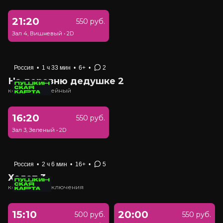
21:20
550 руб.
Зал 4, Вишневый
•
2D
Россия
•
1 ч 33 мин
•
6+
•
2
На деревню дедушке 2
комедия, семейный
16:20
550 руб.
Зал 3, Зеленый
•
2D
Россия
•
2 ч 6 мин
•
16+
•
5
Холоп 3
комедия, приключения
15:10
20:00
500 руб.
550 руб.