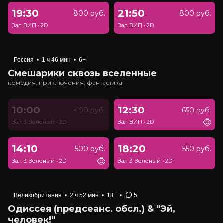
19:30
21:50
800 руб.
800 руб.
Зал ВИП
•
2D
Зал ВИП
•
2D
Россия
•
1 ч 46 мин
•
6+
Смешарики сквозь вселенные
комедия, приключения, фантастика
10:00
12:30
400 руб.
650 руб.
Зал 3, Зеленый
•
2D
Зал ВИП
•
2D
14:10
18:20
500 руб.
550 руб.
Зал 3, Зеленый
•
2D
Зал 3, Зеленый
•
2D
Великобритания
•
2 ч 52 мин
•
18+
•
5
Одиссея (предсеанс. обсл.) & "Эй,
человек!"