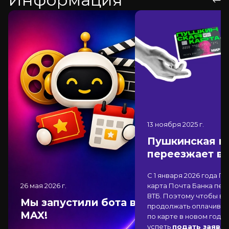
13 ноября 2025
г.
Пушкинская к
переезжает в
С 1 января 2026 года П
26 мая 2026
г.
карта Почта Банка
пер
ВТБ
. Поэтому чтобы вы
Мы запустили бота в
продолжать оплачиват
MAX!
по карте в новом году,
успеть
подать заявле