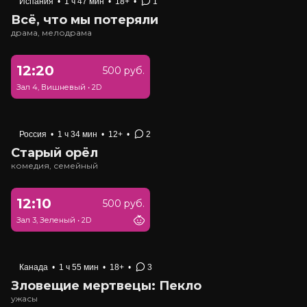
Испания
•
1 ч 47 мин
•
18+
•
1
Всё, что мы потеряли
драма, мелодрама
12:20
500 руб.
Зал 4, Вишневый
•
2D
Россия
•
1 ч 34 мин
•
12+
•
2
Старый орёл
комедия, семейный
12:10
500 руб.
Зал 3, Зеленый
•
2D
Канада
•
1 ч 55 мин
•
18+
•
3
Зловещие мертвецы: Пекло
ужасы