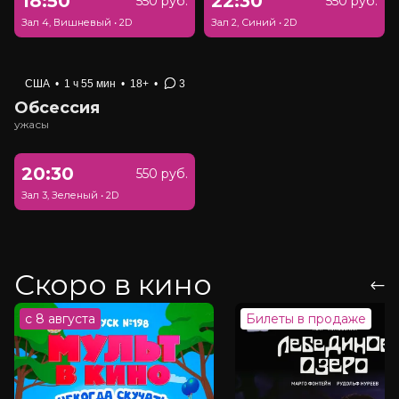
18:50
22:30
550 руб.
550 руб.
Зал 4, Вишневый
•
2D
Зал 2, Синий
•
2D
США
•
1 ч 55 мин
•
18+
•
3
Обсессия
ужасы
20:30
550 руб.
Зал 3, Зеленый
•
2D
Скоро в кино
с 8 августа
Билеты в продаже