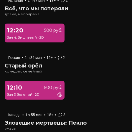
Испания
•
1 ч 47 мин
•
18+
•
1
Всё, что мы потеряли
драма, мелодрама
12:20
500 руб.
Зал 4, Вишневый
•
2D
Россия
•
1 ч 34 мин
•
12+
•
2
Старый орёл
комедия, семейный
12:10
500 руб.
Зал 3, Зеленый
•
2D
Канада
•
1 ч 55 мин
•
18+
•
3
Зловещие мертвецы: Пекло
ужасы