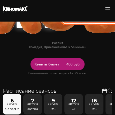
Россия
Комедия, Приключения
•
1 ч 56 мин
•
6+
Купить билет
400 руб.
Ближайший сеанс через 1 ч. 27 мин.
Расписание сеансов
6
7
9
12
16
1
августа
августа
августа
августа
августа
авг
Сегодня
Завтра
ВС
СР
ВС
С