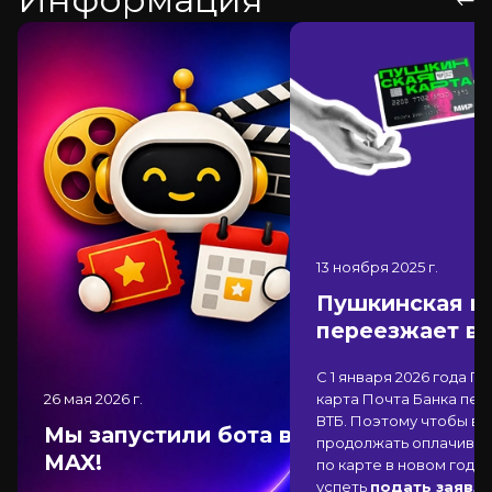
13 ноября 2025
г.
Пушкинская к
переезжает в
С 1 января 2026 года П
26 мая 2026
г.
карта Почта Банка
пер
ВТБ
. Поэтому чтобы вы
Мы запустили бота в
продолжать оплачиват
MAX!
по карте в новом году,
успеть
подать заявле