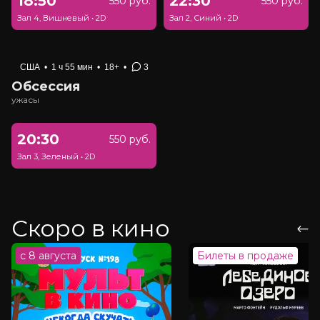
18:50
22:30
550 руб.
550 руб.
Зал 4, Вишневый
•
2D
Зал 2, Синий
•
2D
США
•
1 ч 55 мин
•
18+
•
3
Обсессия
ужасы
20:30
550 руб.
Зал 3, Зеленый
•
2D
Скоро в кино
с 8 августа
Билеты в продаже