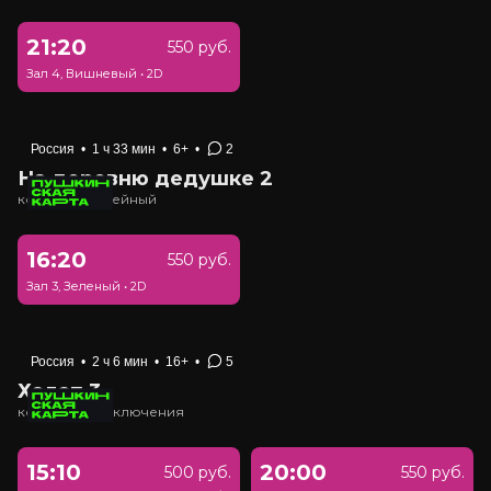
21:20
550 руб.
Зал 4, Вишневый
•
2D
Россия
•
1 ч 33 мин
•
6+
•
2
На деревню дедушке 2
комедия, семейный
16:20
550 руб.
Зал 3, Зеленый
•
2D
Россия
•
2 ч 6 мин
•
16+
•
5
Холоп 3
комедия, приключения
15:10
20:00
500 руб.
550 руб.