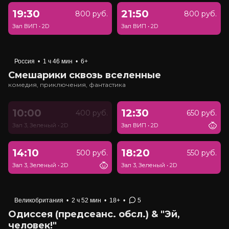
19:30
21:50
800 руб.
800 руб.
Зал ВИП
•
2D
Зал ВИП
•
2D
Россия
•
1 ч 46 мин
•
6+
Смешарики сквозь вселенные
комедия, приключения, фантастика
10:00
12:30
400 руб.
650 руб.
Зал 3, Зеленый
•
2D
Зал ВИП
•
2D
14:10
18:20
500 руб.
550 руб.
Зал 3, Зеленый
•
2D
Зал 3, Зеленый
•
2D
Великобритания
•
2 ч 52 мин
•
18+
•
5
Одиссея (предсеанс. обсл.) & "Эй,
человек!"