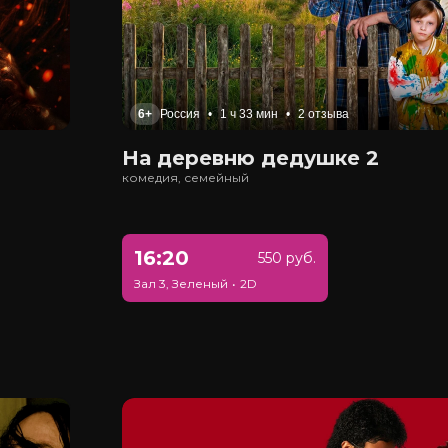
6+
Россия
•
1 ч 33 мин
•
2 отзыва
На деревню дедушке 2
комедия, семейный
16:20
550 руб.
Зал 3, Зеленый
•
2D