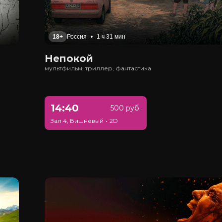
18+
Россия
•
1 ч 31 мин
Непокой
мультфильм, триллер, фантастика
14:40
500 руб.
Зал 4, Вишневый
•
2D