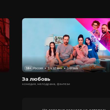
16+
Россия
•
1 ч 32 мин
•
1 отзыв
За любовь
комедия, мелодрама, фэнтези