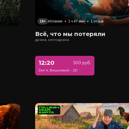
18+
Испания
•
1 ч 47 мин
•
1 отзыв
Всё, что мы потеряли
драма, мелодрама
12:20
500 руб.
Зал 4, Вишневый
•
2D