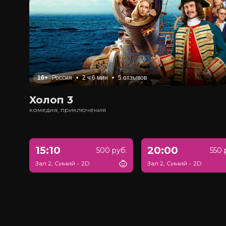
16+
Россия
•
2 ч 6 мин
•
5 отзывов
Холоп 3
комедия, приключения
15:10
20:00
500 руб.
550 
Зал 2, Синий
•
2D
Зал 2, Синий
•
2D