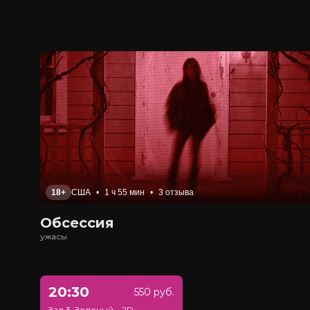
18+
США
•
1 ч 55 мин
•
3 отзыва
Обсессия
ужасы
20:30
550 руб.
Зал 3, Зеленый
•
2D