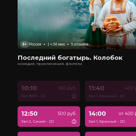
6+
Россия
•
1 ч 56 мин
•
5 отзывов
Последний богатырь. Колобок
комедия, приключения, фэнтези
10:10
11:40
650 руб.
400 
Зал ВИП
•
2D
Зал 1, Красный
•
2D
12:50
14:00
500 руб.
от 400 
Зал 2, Синий
•
2D
Зал 1, Красный
•
2D