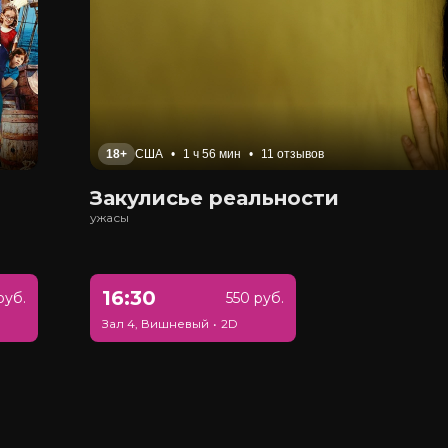
18+
США
•
1 ч 56 мин
•
11 отзывов
Закулисье реальности
ужасы
16:30
руб.
550 руб.
Зал 4, Вишневый
•
2D