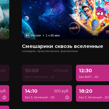
6+
Россия
•
1 ч 46 мин
Смешарики сквозь вселенные
комедия, приключения, фантастика
10:00
12:30
руб.
400 руб.
Зал 3, Зеленый
•
2D
Зал ВИП
•
2D
14:10
18:20
руб.
500 руб.
Зал 3, Зеленый
•
2D
Зал 3, Зеленый
•
2D