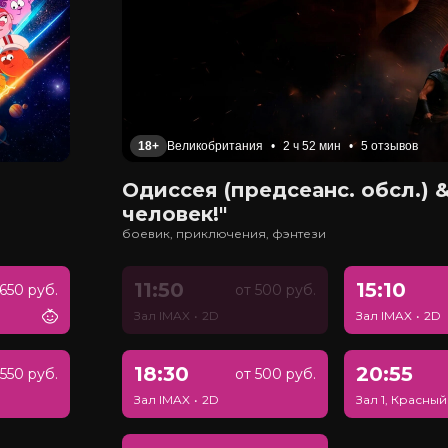
18+
Великобритания
•
2 ч 52 мин
•
5 отзывов
Одиссея (предсеанс. обсл.) &
человек!"
боевик, приключения, фэнтези
11:50
15:10
650 руб.
от 500 руб.
Зал IMAX
•
2D
Зал IMAX
•
2D
18:30
20:55
550 руб.
от 500 руб.
Зал IMAX
•
2D
Зал 1, Красный