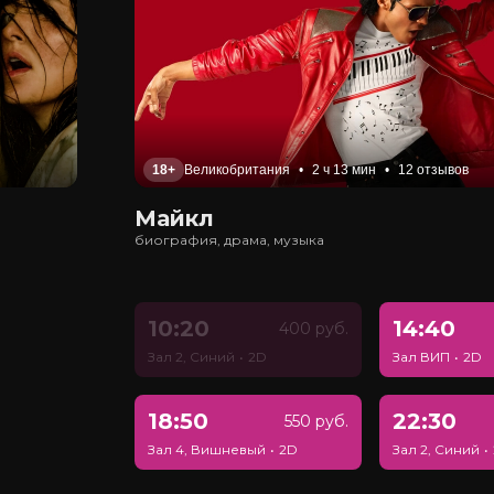
18+
Великобритания
•
2 ч 13 мин
•
12 отзывов
Майкл
биография, драма, музыка
10:20
14:40
400 руб.
Зал 2, Синий
•
2D
Зал ВИП
•
2D
18:50
22:30
550 руб.
Зал 4, Вишневый
•
2D
Зал 2, Синий
•