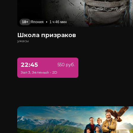
18+
Япония
•
1 ч 46 мин
Школа призраков
ужасы
22:45
550 руб.
Зал 3, Зеленый
•
2D