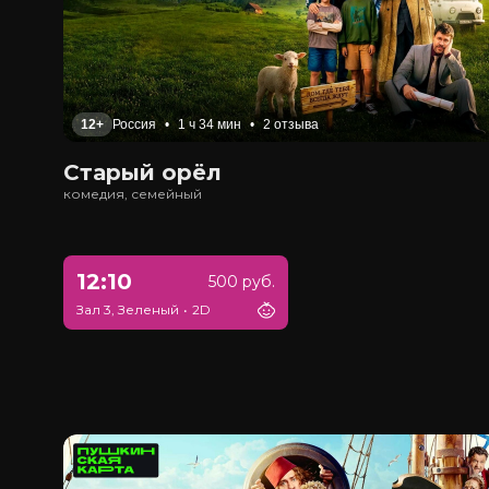
12+
Россия
•
1 ч 34 мин
•
2 отзыва
Старый орёл
комедия, семейный
12:10
500 руб.
Зал 3, Зеленый
•
2D