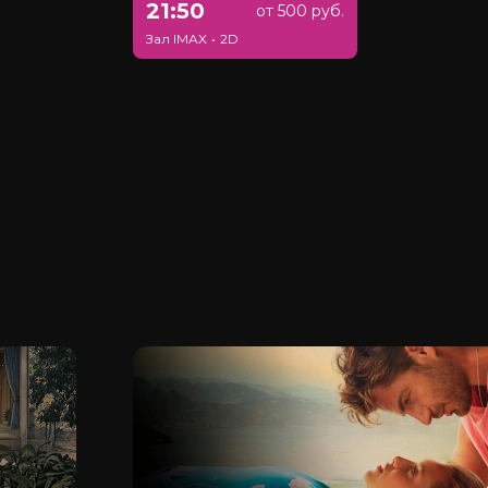
21:50
от 500 руб.
Зал IMAX
•
2D