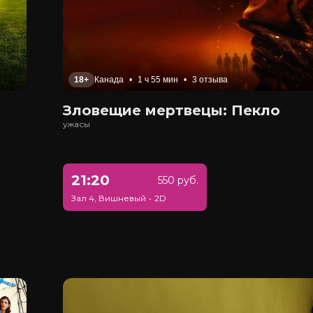
18+
Канада
•
1 ч 55 мин
•
3 отзыва
Зловещие мертвецы: Пекло
ужасы
21:20
550 руб.
Зал 4, Вишневый
•
2D