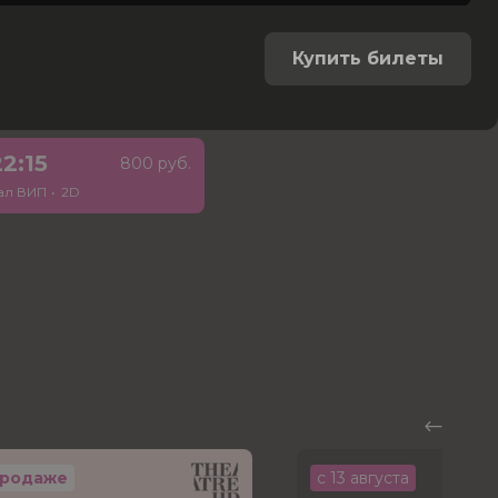
Купить билеты
22:15
800 руб.
ал ВИП
•
2D
продаже
с 13 августа