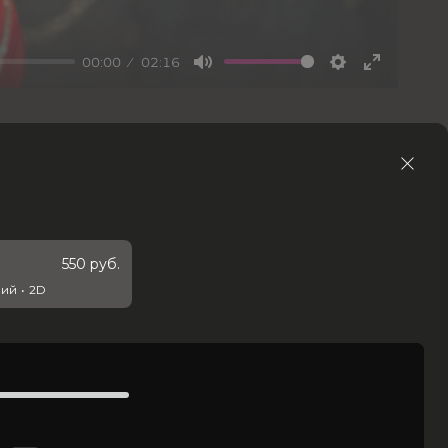
00:00
02:16
Mute
Settings
Enter
fullscree
королём
 жизнь —
550 руб.
ний
•
2D
29.05.2026
ющий Майкла Джексона, вызывает восхищение своей