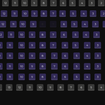
. Спасибо за фильм!
12
11
10
9
8
7
6
5
4
3
2
12
11
10
9
8
7
6
5
4
3
2
12
11
10
9
8
7
6
5
4
3
орее всего можно,но если другие пойдут и их не пустят,а в
12
11
10
9
8
7
6
5
4
3
2
11
10
9
8
7
6
5
4
3
2
11
10
9
8
7
6
5
4
3
епляет. Подпевал и отбивал ритм )))
трагивать грязь, которая происходила с Майклом в будущем.
2
11
10
9
8
7
6
5
4
3
пролетели незаметно.
 на Майкла, отличный артист, танцор и вокалист в данной ка
2
11
10
9
8
7
6
5
4
3
4
13
12
11
10
9
8
7
6
5
4
Все отзывы