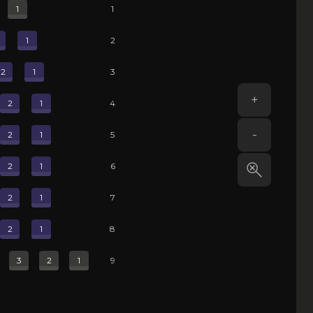
1
1
1
2
26.07.2026
2
1
3
ы пишите что можно прийти с ребёнком,получится
+
2
1
4
-
2
1
5
03.06.2026
2
1
6
 Фильм закончился на доброй ноте, но первое моё
2
1
7
ртине.
2
1
8
3
2
1
9