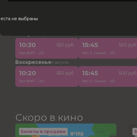
Сегодня
7 августа
10:20
14:40
400 руб.
800 руб
еста не выбраны
Зал 2, Синий
•
2D
Зал ВИП
•
2D
Завтра
8 августа
10:30
15:45
650 руб.
500 руб
Зал ВИП
•
2D
Зал 2, Синий
•
2D
Воскресенье
9 августа
10:20
15:45
650 руб.
500 руб
Зал ВИП
•
2D
Зал 2, Синий
•
2D
Скоро в кино
Билеты в продаже