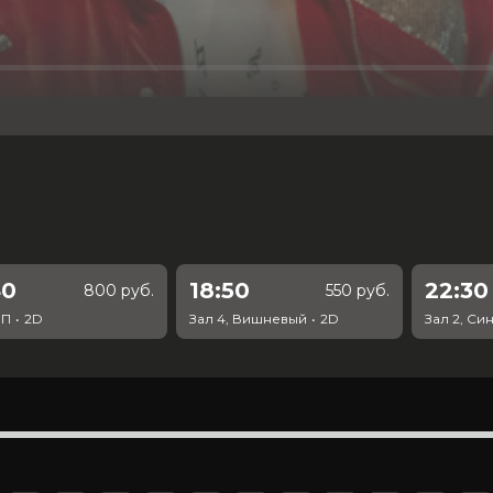
 а его песни изменили мир навсегда. Но до того, как стать 
н был просто… Майклом. И легендарнее его музыки лишь его
льной славе.
40
18:50
22:30
800 руб.
550 руб.
/ 10 (66 981 голос)
ИП
•
2D
Зал 4, Вишневый
•
2D
Зал 2, Си
и, Колман Доминго, Ниа Лонг, Майлз
м, Лора Хэрриер, Лоренц Тейт, Дерек
ктерская игра, и костюмы и спецэффекты и тд. Актер, игра
кКлейн