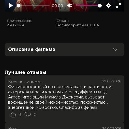
00:00
Play
Mute
Settings
Ente
full
Длительность
Страна
2 ч 13 мин
Великобритания, США
Описание фильма
Он — один из самых успешных артистов всех времен,
а его песни изменили мир навсегда. Но до того, как
стать королём поп-музыки, собирающим стадионы
Лучшие отзывы
поклонников, он был просто… Майклом. И
Ксения киноман
29.05.2026
легендарнее его музыки лишь его жизнь — полная
Фильм роскошный во всех смыслах- и картинка, и
взлётов и падений на пути к головокружительной
актерская игра, и костюмы и спецэффекты и тд.
славе.
Актер, играющий Майкла Джексона, вызывает
восхищение своей искренностью, похожестью ,
энергетикой, живостью. Спасибо за фильм!
Оценка
7.8
/ 10 (162 996 голосов)
7.7
/ 10 (66 981 голос)
3
0
Год
2026
Страна
Великобритания, США
Вика
26.07.2026