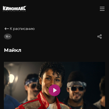
К расписанию
18+
Майкл
Play