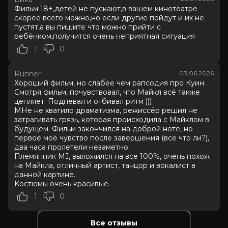
Слоган
—
Фильм 18+,детей не пускают,в вашем кинотеатре
Режиссер
Антуан Фукуа
скорее всего можно,но если другие пойдут и их не
Актеры
Джаафар Джексон, Джулиано
пустят,а вы пишите что можно прийти с
Вальди, Колман Доминго, Ниа Лонг,
ребёнком,получится очень неприятная ситуация
Майлз Теллер, Кендрик Сэмпсон, Кэт
1
0
Грэм, Лора Хэрриер, Лоренц Тейт,
Дерек Люк
Runner
03.06.2026
Продюсеры
Джон Бранка, Грэм Кинг, Джон
Хороший фильм, но слабее чем рапсодия про Куин.
МакКлейн
Смотря фильм, почувствовал, что Майкл всё также
Сценаристы
Джон Логан
цепляет. Подпевал и отбивал ритм )))
Жанр
биография, драма, музыка
МНе не хватило драматизма, режиссёр решил не
Длительность
2 ч 13 мин
затрагивать грязь, которая происходила с Майклом в
В прокате
с 28 мая до 9 августа
будущем. Фильм закончился на доброй ноте, но
первое моё чувство после завершения (всё что ли?),
два часа пролетели незаметно.
Племянник MJ, выложился на все 100%, очень похож
на Майкла, отличный артист, танцор и вокалист в
данной картине.
Костюмы очень красивые.
1
0
Все отзывы