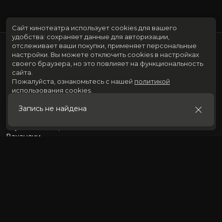
Сайт кинотеатра использует cookies для вашего
удобства: сохраняет данные для авторизации,
отслеживает ваши покупки, применяет персональные
настройки.
Вы можете отключить cookies в настройках
своего браузера, но это повлияет на функциональность
сайта.
Пожалуйста, ознакомьтесь с нашей
политикой
использования cookies
.
Расписание
Скоро в кино
Запись не найдена
Принять
Новости и акции
Служба поддержки
Вакансии
634009, г.Томск, ул.Розы Люксембург, 73. Кинотеатр «Киномакс»
Контакты:
+7 (382-2) 90-25-20
Автоответчик:
+7 (382-2) 90-90-20