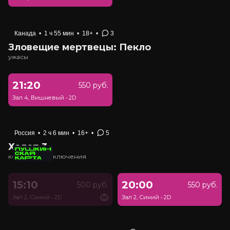
Канада
•
1 ч 55 мин
•
18+
•
3
Зловещие мертвецы: Пекло
ужасы
21:20
550 руб.
Зал 4, Вишневый
•
2D
Россия
•
2 ч 6 мин
•
16+
•
5
Холоп 3
комедия, приключения
15:10
20:00
500 руб.
550 руб.
Зал 2, Синий
•
2D
Зал 2, Синий
•
2D