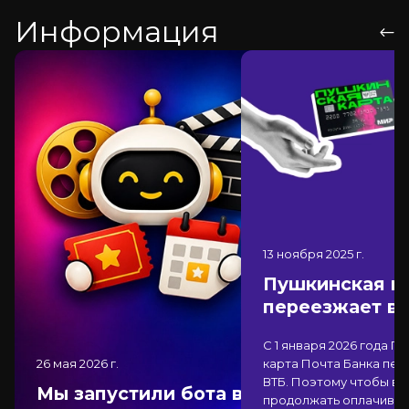
Информация
13 ноября 2025
г.
Пушкинская к
переезжает в
С 1 января 2026 года П
26 мая 2026
г.
карта Почта Банка
пер
ВТБ
. Поэтому чтобы вы
Мы запустили бота в
продолжать оплачиват