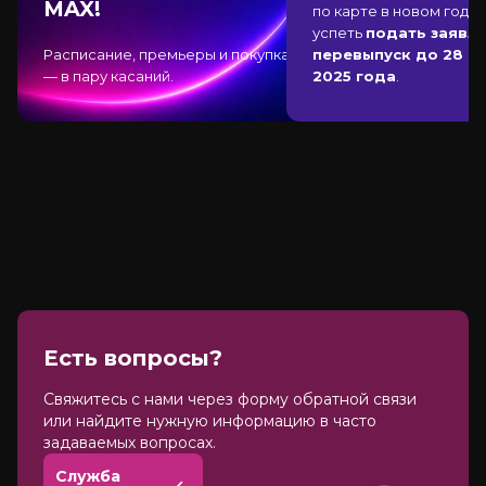
MAX!
по карте в новом году,
успеть
подать заявле
Расписание, премьеры и покупка
перевыпуск до 28 д
— в пару касаний.
2025 года
.
Есть вопросы?
Cвяжитесь с нами через форму обратной связи
или найдите нужную информацию в часто
задаваемых вопросах.
Служба