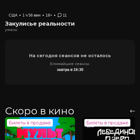
США
•
1 ч 56 мин
•
18+
•
11
Закулисье реальности
ужасы
На сегодня сеансов не осталось
Ближайшие сеансы:
завтра в 16:30
Скоро в кино
Билеты в продаже
Билеты в продаже