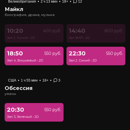
Великобритания
•
2 ч 13 мин
•
18+
•
12
Майкл
биография, драма, музыка
10:20
14:40
400 руб.
800 руб.
Зал 2, Синий
•
2D
Зал ВИП
•
2D
18:50
22:30
550 руб.
550 руб.
Зал 4, Вишневый
•
2D
Зал 2, Синий
•
2D
США
•
1 ч 55 мин
•
18+
•
3
Обсессия
ужасы
20:30
550 руб.
Зал 3, Зеленый
•
2D