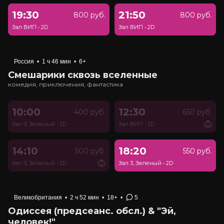
19:30
21:50
800 руб.
800 руб.
Зал ВИП
•
2D
Зал ВИП
•
2D
Россия
•
1 ч 46 мин
•
6+
Смешарики сквозь вселенные
комедия, приключения, фантастика
10:00
12:30
400 руб.
650 руб.
Зал 3, Зеленый
•
2D
Зал ВИП
•
2D
14:10
18:20
500 руб.
550 руб.
Зал 3, Зеленый
•
2D
Зал 3, Зеленый
•
2D
Великобритания
•
2 ч 52 мин
•
18+
•
5
Одиссея (предсеанс. обсл.) & "Эй,
человек!"