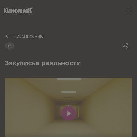
К расписанию
18+
Закулисье реальности
Play