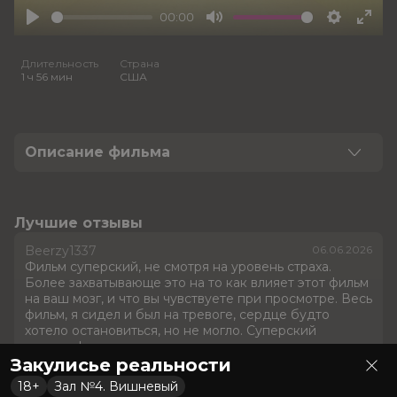
00:00
Play
Mute
Settings
Ente
full
Длительность
Страна
1 ч 56 мин
США
Описание фильма
Когда неудачливый продавец мебели Кларк
обнаруживает скрытый портал в другое измерение в
подвале своего магазина, он оказывается в
Лучшие отзывы
бесконечном лабиринте извилистых жёлтых
Beerzy1337
06.06.2026
коридоров с влажными коврами и шумящими
Фильм суперский, не смотря на уровень страха.
лампами.
Более захватывающе это на то как влияет этот фильм
на ваш мозг, и что вы чувствуете при просмотре. Весь
Оценка
6.6
/ 10 (132 762 голоса)
фильм, я сидел и был на тревоге, сердце будто
хотело остановиться, но не могло. Суперский
6.9
/ 10 (151 394 голоса)
советую!
Год
2026
Закулисье реальности
Страна
США
2
0
Слоган
—
18+
Зал №4. Вишневый