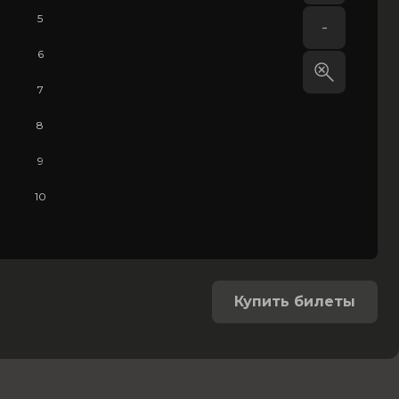
5
-
6
7
8
9
10
Купить билеты