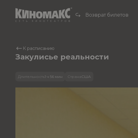
Возврат билетов
К расписанию
Закулисье реальности
Длительность
1 ч 56 мин
Страна
США