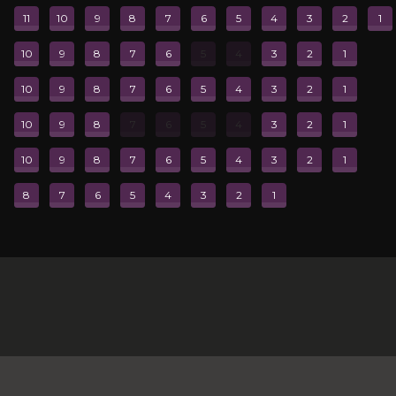
овиться, но не могло. Суперский советую!
11
10
9
8
7
6
5
4
3
2
1
10
9
8
7
6
5
4
3
2
1
Все отзывы
10
9
8
7
6
5
4
3
2
1
10
9
8
7
6
5
4
3
2
1
10
9
8
7
6
5
4
3
2
1
8
7
6
5
4
3
2
1