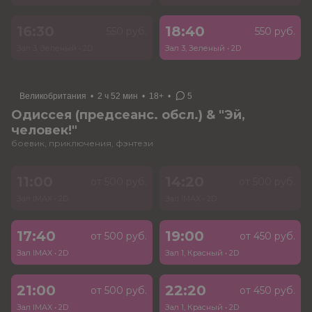
16:30
18:40
550 руб.
550 руб.
Зал 3, Зеленый
•
2D
Зал 3, Зеленый
•
2D
Великобритания
•
2 ч 52 мин
•
18+
•
5
Одиссея (предсеанс. обсл.) & "Эй,
человек!"
боевик, приключения, фэнтези
11:00
14:20
от 500 руб.
от 500 руб.
Зал IMAX
•
2D
Зал IMAX
•
2D
17:40
19:00
от 500 руб.
от 450 руб.
Зал IMAX
•
2D
Зал 1, Красный
•
2D
21:00
22:20
от 500 руб.
от 450 руб.
Зал IMAX
•
2D
Зал 1, Красный
•
2D