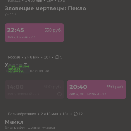
Канада
•
1 ч 55 мин
•
18+
•
3
Зловещие мертвецы: Пекло
ужасы
22:45
550 руб.
Зал 2, Синий
•
2D
Россия
•
2 ч 6 мин
•
16+
•
5
Холоп 3
комедия, приключения
14:00
20:40
500 руб.
550 руб.
Зал 3, Зеленый
•
2D
Зал 4, Вишневый
•
2D
Великобритания
•
2 ч 13 мин
•
18+
•
12
Майкл
биография, драма, музыка