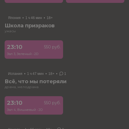
Япония
•
1 ч 46 мин
•
18+
Школа призраков
ужасы
23:10
550 руб.
Зал 3, Зеленый
•
2D
Испания
•
1 ч 47 мин
•
18+
•
1
Всё, что мы потеряли
драма, мелодрама
23:10
550 руб.
Зал 4, Вишневый
•
2D