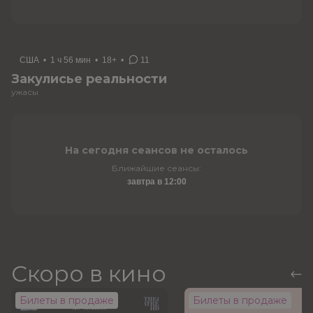
США
•
1 ч 56 мин
•
18+
•
11
Закулисье реальности
ужасы
На сегодня сеансов не осталось
Ближайшие сеансы:
завтра в 12:00
Скоро в кино
Билеты в продаже
Билеты в продаже