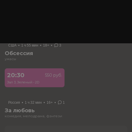
Зал 2, Синий
•
2D
Зал 4, Вишневый
•
2D
22:30
550 руб.
Зал 2, Синий
•
2D
США
•
1 ч 55 мин
•
18+
•
3
Обсессия
ужасы
20:30
550 руб.
Зал 3, Зеленый
•
2D
Россия
•
1 ч 32 мин
•
16+
•
1
За любовь
комедия, мелодрама, фэнтези