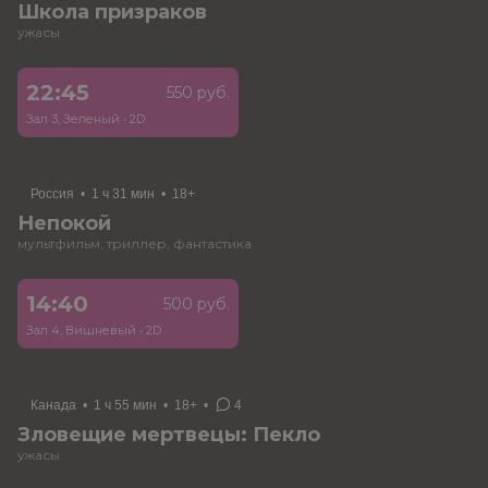
Школа призраков
ужасы
22:45
550 руб.
Зал 3, Зеленый
•
2D
Россия
•
1 ч 31 мин
•
18+
Непокой
мультфильм, триллер, фантастика
14:40
500 руб.
Зал 4, Вишневый
•
2D
Канада
•
1 ч 55 мин
•
18+
•
4
Зловещие мертвецы: Пекло
ужасы