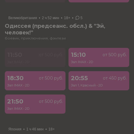
Великобритания
•
2 ч 52 мин
•
18+
•
5
Одиссея (предсеанс. обсл.) & "Эй,
человек!"
боевик, приключения, фэнтези
11:50
15:10
от 500 руб.
от 500 руб.
Зал IMAX
•
2D
Зал IMAX
•
2D
18:30
20:55
от 500 руб.
от 450 руб.
Зал IMAX
•
2D
Зал 1, Красный
•
2D
21:50
от 500 руб.
Зал IMAX
•
2D
Япония
•
1 ч 46 мин
•
18+