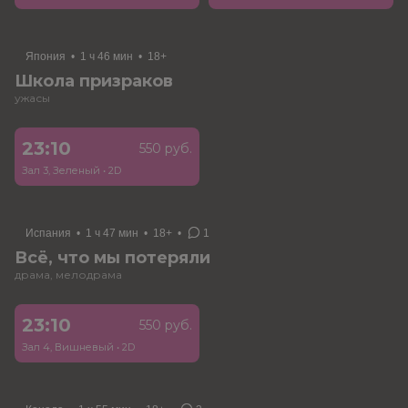
Япония
•
1 ч 46 мин
•
18+
Школа призраков
ужасы
23:10
550 руб.
Зал 3, Зеленый
•
2D
Испания
•
1 ч 47 мин
•
18+
•
1
Всё, что мы потеряли
драма, мелодрама
23:10
550 руб.
Зал 4, Вишневый
•
2D