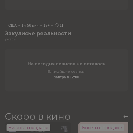
США
•
1 ч 56 мин
•
18+
•
11
Закулисье реальности
ужасы
На сегодня сеансов не осталось
Ближайшие сеансы:
завтра в 12:00
Скоро в кино
Билеты в продаже
Билеты в продаже