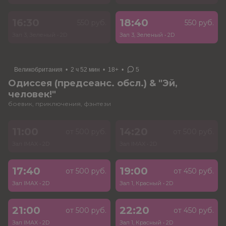
16:30
18:40
550 руб.
550 руб.
Зал 3, Зеленый
•
2D
Зал 3, Зеленый
•
2D
Великобритания
•
2 ч 52 мин
•
18+
•
5
Одиссея (предсеанс. обсл.) & "Эй,
человек!"
боевик, приключения, фэнтези
11:00
14:20
от 500 руб.
от 500 руб.
Зал IMAX
•
2D
Зал IMAX
•
2D
17:40
19:00
от 500 руб.
от 450 руб.
Зал IMAX
•
2D
Зал 1, Красный
•
2D
21:00
22:20
от 500 руб.
от 450 руб.
Зал IMAX
•
2D
Зал 1, Красный
•
2D