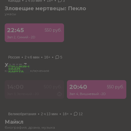
Канада
•
1 ч 55 мин
•
18+
•
3
Зловещие мертвецы: Пекло
ужасы
22:45
550 руб.
Зал 2, Синий
•
2D
Россия
•
2 ч 6 мин
•
16+
•
5
Холоп 3
комедия, приключения
14:00
20:40
500 руб.
550 руб.
Зал 3, Зеленый
•
2D
Зал 4, Вишневый
•
2D
Великобритания
•
2 ч 13 мин
•
18+
•
12
Майкл
биография, драма, музыка