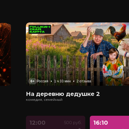
6+
Россия
•
1 ч 33 мин
•
2 отзыва
На деревню дедушке 2
комедия, семейный
12:00
16:10
500 руб.