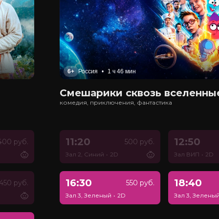
6+
Россия
•
1 ч 46 мин
Смешарики сквозь вселенны
комедия, приключения, фантастика
11:20
12:50
400 руб.
500 руб.
Зал 2, Синий
•
2D
Зал ВИП
•
2D
16:30
18:40
450 руб.
550 руб.
Зал 3, Зеленый
•
2D
Зал 3, Зелены