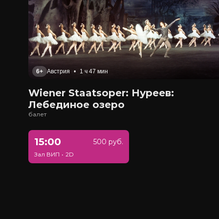
6+
Австрия
•
1 ч 47 мин
Wiener Staatsoper: Нуреев:
Лебединое озеро
балет
15:00
500 руб.
Зал ВИП
•
2D