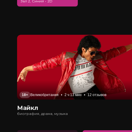
Зал 2, Синий
•
2D
18+
Великобритания
•
2 ч 13 мин
•
12 отзывов
Майкл
биография, драма, музыка