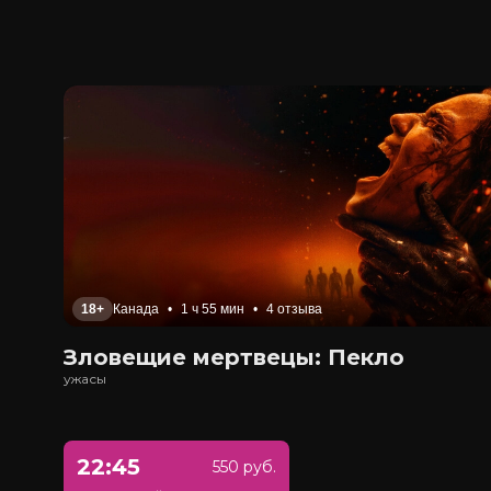
18+
Канада
•
1 ч 55 мин
•
4 отзыва
Зловещие мертвецы: Пекло
ужасы
22:45
550 руб.