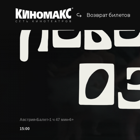
Возврат билетов
Австрия
•
Балет
•
1 ч 47 мин
•
6+
15:00