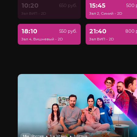
10:20
15:45
650 руб.
500 
Зал ВИП
•
2D
Зал 2, Синий
•
2D
18:10
21:40
550 руб.
800 
Зал 4, Вишневый
•
2D
Зал ВИП
•
2D
16+
Россия
•
1 ч 32 мин
•
1 отзыв