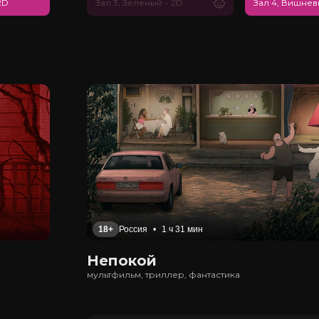
2D
Зал 3, Зеленый
•
2D
Зал 4, Вишне
18+
Россия
•
1 ч 31 мин
Непокой
мультфильм, триллер, фантастика