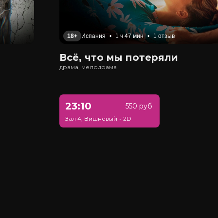
18+
Испания
•
1 ч 47 мин
•
1 отзыв
Всё, что мы потеряли
драма, мелодрама
23:10
550 руб.
Зал 4, Вишневый
•
2D