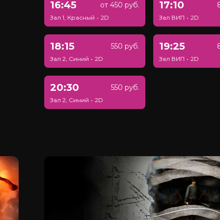
16:45
17:10
от 450 руб.
Зал 1, Красный
•
2D
Зал ВИП
•
2D
18:15
19:25
550 руб.
Зал 2, Синий
•
2D
Зал ВИП
•
2D
20:30
550 руб.
Зал 2, Синий
•
2D