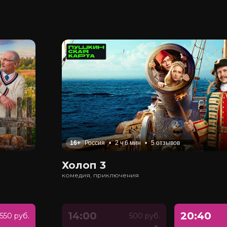
16+
Россия
•
2 ч 6 мин
•
5 отзывов
Холоп 3
комедия, приключения
14:00
20:40
550 руб.
500 руб.