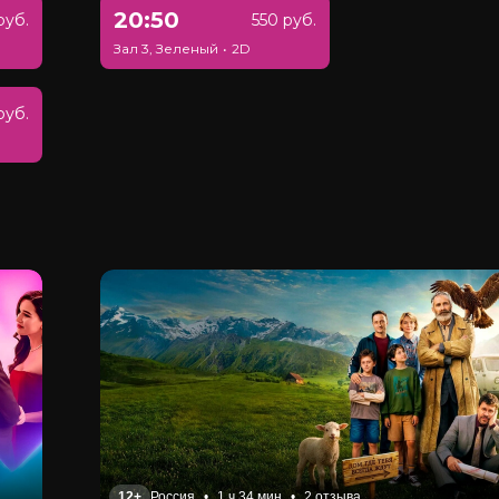
20:50
руб.
550 руб.
Зал 3, Зеленый
•
2D
руб.
12+
Россия
•
1 ч 34 мин
•
2 отзыва