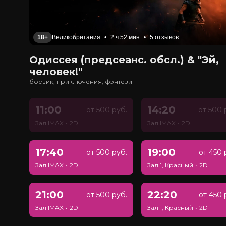
18+
Великобритания
•
2 ч 52 мин
•
5 отзывов
Одиссея (предсеанс. обсл.) & "Эй,
человек!"
боевик, приключения, фэнтези
11:00
14:20
от 500 руб.
от 500 
Зал IMAX
•
2D
Зал IMAX
•
2D
17:40
19:00
от 500 руб.
от 450 
Зал IMAX
•
2D
Зал 1, Красный
•
2D
21:00
22:20
от 500 руб.
от 450 
Зал IMAX
•
2D
Зал 1, Красный
•
2D