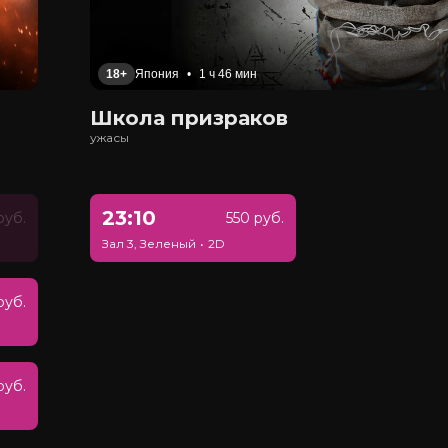
18+
Япония
•
1 ч 46 мин
Школа призраков
ужасы
23:10
руб.
550 руб.
Зал 3, Зеленый
•
2D
руб.
руб.