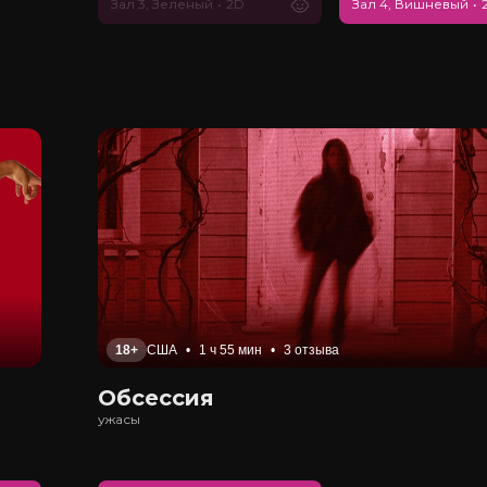
Зал 3, Зеленый
•
2D
Зал 4, Вишневый
•
18+
США
•
1 ч 55 мин
•
3 отзыва
Обсессия
ужасы