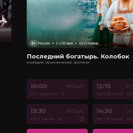
6+
Россия
•
1 ч 56 мин
•
10 отзывов
Последний богатырь. Колобок
комедия, приключения, фэнтези
10:00
12:15
400 руб.
от 
Зал 1, Красный
•
2D
Зал 1, Красный
•
2D
13:30
14:30
500 руб.
от 
Зал 2, Синий
•
2D
Зал 1, Красный
•
2D