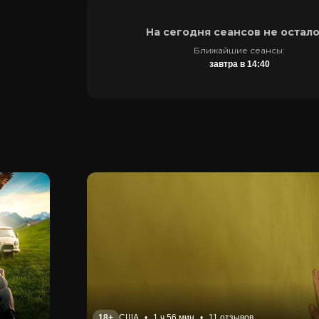
На сегодня сеансов не остал
Ближайшие сеансы:
завтра в 14:40
18+
США
•
1 ч 56 мин
•
11 отзывов