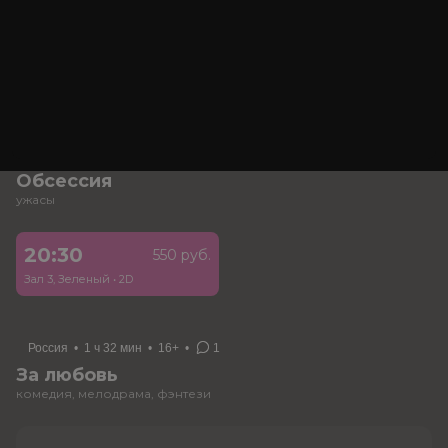
Зал 2, Синий
•
2D
Зал 4, Вишневый
•
2D
22:30
550 руб.
Зал 2, Синий
•
2D
США
•
1 ч 55 мин
•
18+
•
3
Обсессия
ужасы
20:30
550 руб.
Зал 3, Зеленый
•
2D
Россия
•
1 ч 32 мин
•
16+
•
1
За любовь
комедия, мелодрама, фэнтези