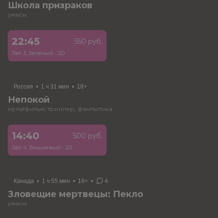
Школа призраков
ужасы
22:45
550 руб.
Зал 3, Зеленый
•
2D
Россия
•
1 ч 31 мин
•
18+
Непокой
мультфильм, триллер, фантастика
14:40
500 руб.
Зал 4, Вишневый
•
2D
Канада
•
1 ч 55 мин
•
18+
•
4
Зловещие мертвецы: Пекло
ужасы