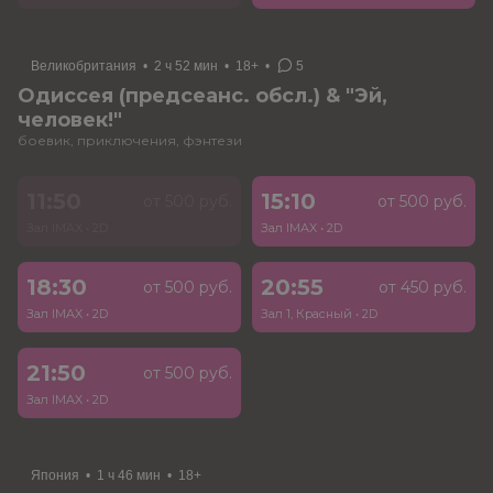
Великобритания
•
2 ч 52 мин
•
18+
•
5
Одиссея (предсеанс. обсл.) & "Эй,
человек!"
боевик, приключения, фэнтези
11:50
15:10
от 500 руб.
от 500 руб.
Зал IMAX
•
2D
Зал IMAX
•
2D
18:30
20:55
от 500 руб.
от 450 руб.
Зал IMAX
•
2D
Зал 1, Красный
•
2D
21:50
от 500 руб.
Зал IMAX
•
2D
Япония
•
1 ч 46 мин
•
18+