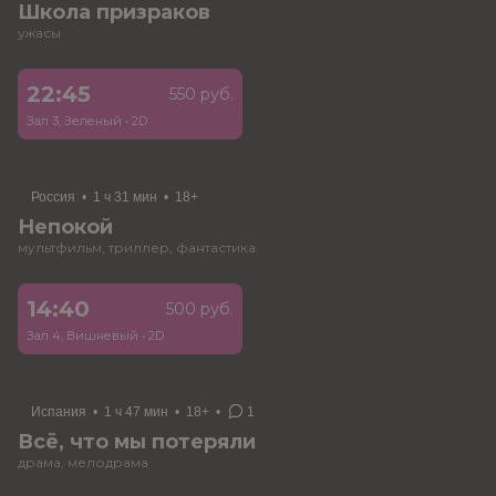
Школа призраков
ужасы
22:45
550 руб.
Зал 3, Зеленый
•
2D
Россия
•
1 ч 31 мин
•
18+
Непокой
мультфильм, триллер, фантастика
14:40
500 руб.
Зал 4, Вишневый
•
2D
Испания
•
1 ч 47 мин
•
18+
•
1
Всё, что мы потеряли
драма, мелодрама