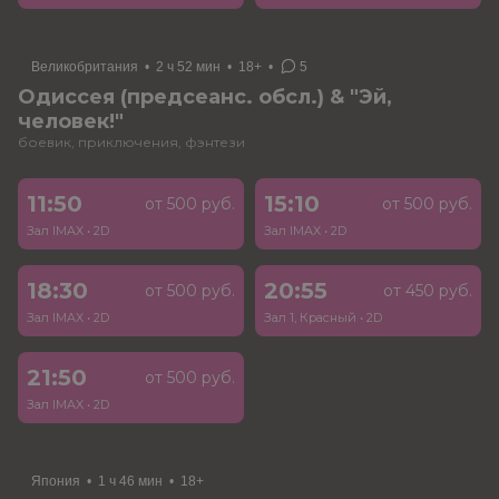
Великобритания
•
2 ч 52 мин
•
18+
•
5
Одиссея (предсеанс. обсл.) & "Эй,
человек!"
боевик, приключения, фэнтези
11:50
15:10
от 500 руб.
от 500 руб.
Зал IMAX
•
2D
Зал IMAX
•
2D
18:30
20:55
от 500 руб.
от 450 руб.
Зал IMAX
•
2D
Зал 1, Красный
•
2D
21:50
от 500 руб.
Зал IMAX
•
2D
Япония
•
1 ч 46 мин
•
18+