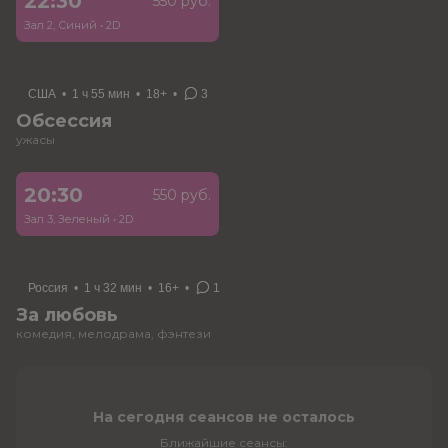
22:30
550 руб.
Зал 2, Синий
•
2D
США
•
1 ч 55 мин
•
18+
•
3
Обсессия
ужасы
20:30
550 руб.
Зал 3, Зеленый
•
2D
Россия
•
1 ч 32 мин
•
16+
•
1
За любовь
комедия, мелодрама, фэнтези
На сегодня сеансов не осталось
Ближайшие сеансы: