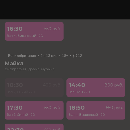
Закулисье реальности
ужасы
16:30
550 руб.
Зал 4, Вишневый
•
2D
Великобритания
•
2 ч 13 мин
•
18+
•
12
Майкл
биография, драма, музыка
10:30
14:40
400 руб.
800 руб.
Зал 2, Синий
•
2D
Зал ВИП
•
2D
17:30
18:50
550 руб.
550 руб.
Зал 2, Синий
•
2D
Зал 4, Вишневый
•
2D