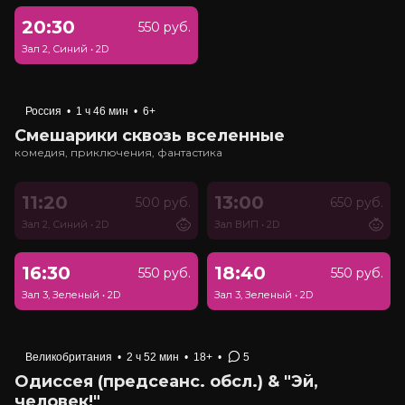
20:30
550 руб.
Зал 2, Синий
•
2D
Россия
•
1 ч 46 мин
•
6+
Смешарики сквозь вселенные
комедия, приключения, фантастика
11:20
13:00
500 руб.
650 руб.
Зал 2, Синий
•
2D
Зал ВИП
•
2D
16:30
18:40
550 руб.
550 руб.
Зал 3, Зеленый
•
2D
Зал 3, Зеленый
•
2D
Великобритания
•
2 ч 52 мин
•
18+
•
5
Одиссея (предсеанс. обсл.) & "Эй,
человек!"