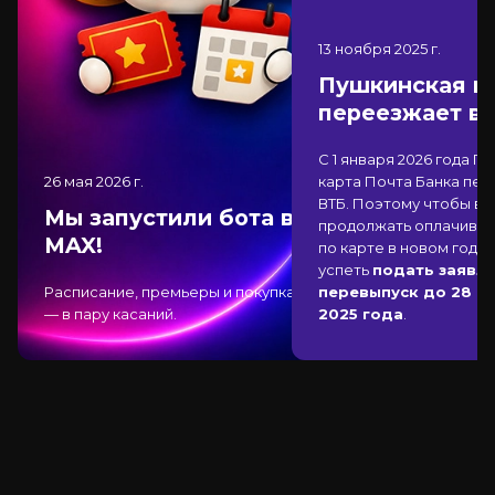
13 ноября 2025
г.
Пушкинская к
переезжает в
С 1 января 2026 года П
26 мая 2026
г.
карта Почта Банка
пер
ВТБ
. Поэтому чтобы вы
Мы запустили бота в
продолжать оплачиват
MAX!
по карте в новом году,
успеть
подать заявле
Расписание, премьеры и покупка
перевыпуск до 28 д
— в пару касаний.
2025 года
.