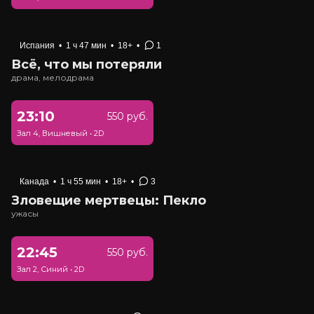
Испания
•
1 ч 47 мин
•
18+
•
1
Всё, что мы потеряли
драма, мелодрама
23:10
550 руб.
Зал 4, Вишневый
•
2D
Канада
•
1 ч 55 мин
•
18+
•
3
Зловещие мертвецы: Пекло
ужасы
22:45
550 руб.
Зал 2, Синий
•
2D