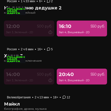
Россия
•
1 ч 33 мин
•
6+
•
2
На деревню дедушке 2
комедия, семейный
12:00
16:10
500 руб.
550 руб.
Зал 3, Зеленый
•
2D
Зал 4, Вишневый
•
2D
Россия
•
2 ч 6 мин
•
16+
•
5
Холоп 3
комедия, приключения
14:00
20:40
500 руб.
550 руб.
Зал 3, Зеленый
•
2D
Зал 4, Вишневый
•
2D
Великобритания
•
2 ч 13 мин
•
18+
•
12
Майкл
биография, драма, музыка