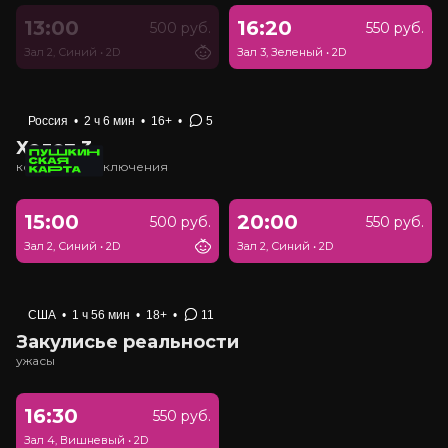
13:00
16:20
500 руб.
550 руб.
Зал 2, Синий
•
2D
Зал 3, Зеленый
•
2D
Россия
•
2 ч 6 мин
•
16+
•
5
Холоп 3
комедия, приключения
15:00
20:00
500 руб.
550 руб.
Зал 2, Синий
•
2D
Зал 2, Синий
•
2D
США
•
1 ч 56 мин
•
18+
•
11
Закулисье реальности
ужасы
16:30
550 руб.
Зал 4, Вишневый
•
2D