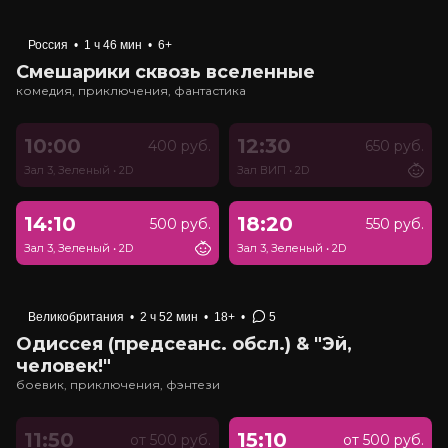
Россия
•
1 ч 46 мин
•
6+
Смешарики сквозь вселенные
комедия, приключения, фантастика
10:00
12:30
400 руб.
650 руб.
Зал 3, Зеленый
•
2D
Зал ВИП
•
2D
14:10
18:20
500 руб.
550 руб.
Зал 3, Зеленый
•
2D
Зал 3, Зеленый
•
2D
Великобритания
•
2 ч 52 мин
•
18+
•
5
Одиссея (предсеанс. обсл.) & "Эй,
человек!"
боевик, приключения, фэнтези
11:50
15:10
от 500 руб.
от 500 руб.