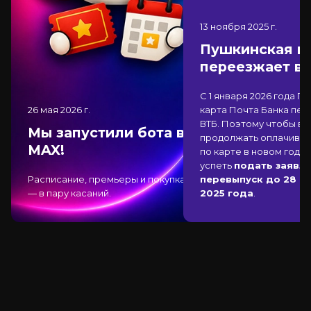
13 ноября 2025
г.
Пушкинская к
переезжает в
С 1 января 2026 года П
26 мая 2026
г.
карта Почта Банка
пер
ВТБ
. Поэтому чтобы вы
Мы запустили бота в
продолжать оплачиват
MAX!
по карте в новом году,
успеть
подать заявле
Расписание, премьеры и покупка
перевыпуск до 28 д
— в пару касаний.
2025 года
.