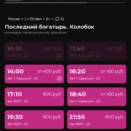
Россия
•
1 ч 56 мин
•
6+
•
11
Последний богатырь. Колобок
комедия, приключения, фэнтези
10:10
11:40
650 руб.
400 руб.
Зал ВИП
•
2D
Зал 1, Красный
•
2D
14:00
16:20
от 400 руб.
от 450 руб.
Зал 1, Красный
•
2D
Зал 1, Красный
•
2D
17:10
18:40
800 руб.
от 450 руб.
Зал ВИП
•
2D
Зал 1, Красный
•
2D
19:30
21:50
800 руб.
800 руб.
Зал ВИП
•
2D
Зал ВИП
•
2D