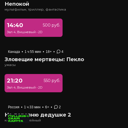
Непокой
мультфильм, триллер, фантастика
14:40
500 руб.
Зал 4, Вишневый
•
2D
Канада
•
1 ч 55 мин
•
18+
•
4
Зловещие мертвецы: Пекло
ужасы
21:20
550 руб.
Зал 4, Вишневый
•
2D
Россия
•
1 ч 33 мин
•
6+
•
2
На деревню дедушке 2
комедия, семейный