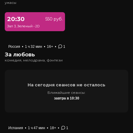
ужасы
20:30
550 руб.
Зал 3, Зеленый
•
2D
Россия
•
1 ч 32 мин
•
16+
•
1
За любовь
комедия, мелодрама, фэнтези
На сегодня сеансов не осталось
Ближайшие сеансы:
завтра в 10:30
Испания
•
1 ч 47 мин
•
18+
•
1